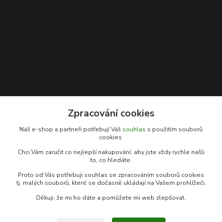
Zpracování cookies
Kontakty
Náš e-shop a partneři potřebují Váš
souhlas
s použitím souborů
cookies.
Rybářský sen
Chci Vám zaručit co nejlepší nakupování, aby jste vždy rychle našli
+420 778 039 055
to, co hledáte.
(Po-Pá, 9-17 hod.)
Proto od Vás potřebuji souhlas se zpracováním souborů cookies
info@rybarsky-sen.cz
tj. malých souborů, které se dočasně ukládají na Vašem prohlížeči.
Děkuji, že mi ho dáte a pomůžete mi web zlepšovat.