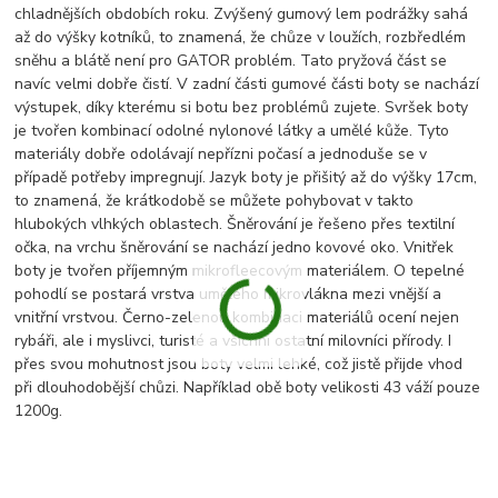
chladnějších obdobích roku. Zvýšený gumový lem podrážky sahá
až do výšky kotníků, to znamená, že chůze v loužích, rozbředlém
sněhu a blátě není pro GATOR problém. Tato pryžová část se
navíc velmi dobře čistí. V zadní části gumové části boty se nachází
výstupek, díky kterému si botu bez problémů zujete. Svršek boty
je tvořen kombinací odolné nylonové látky a umělé kůže. Tyto
materiály dobře odolávají nepřízni počasí a jednoduše se v
případě potřeby impregnují. Jazyk boty je přišitý až do výšky 17cm,
to znamená, že krátkodobě se můžete pohybovat v takto
hlubokých vlhkých oblastech. Šněrování je řešeno přes textilní
očka, na vrchu šněrování se nachází jedno kovové oko. Vnitřek
boty je tvořen příjemným mikrofleecovým materiálem. O tepelné
pohodlí se postará vrstva umělého mikrovlákna mezi vnější a
vnitřní vrstvou. Černo-zelenou kombinaci materiálů ocení nejen
rybáři, ale i myslivci, turisté a všichni ostatní milovníci přírody. I
přes svou mohutnost jsou boty velmi lehké, což jistě přijde vhod
při dlouhodobější chůzi. Například obě boty velikosti 43 váží pouze
1200g.