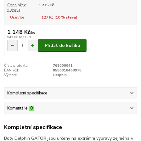
Cena před
1 275 Kč
slevou
Ušetříte
127 Kč (
10
% sleva)
1 148 Kč
/
ks
949 Kč
bez DPH
Přidat do košíku
Číslo produktu:
768000041
EAN kód:
8586018468978
Výrobce:
Delphin
Kompletní specifikace
Komentáře
0
Kompletní specifikace
Boty Delphin GATOR jsou určeny na extrémní výpravy zejména v