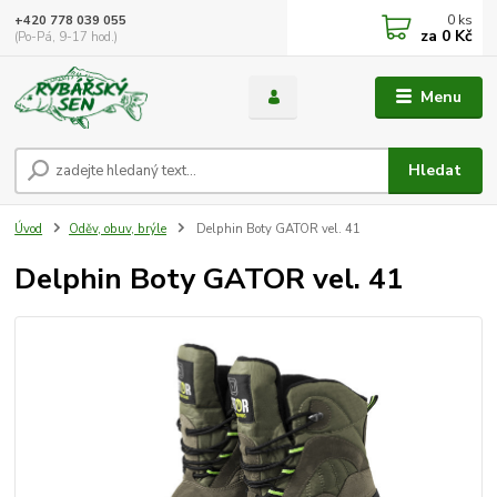
0
ks
+420 778 039 055
za
0 Kč
(Po-Pá, 9-17 hod.)
Menu
Hledat
Úvod
Oděv, obuv, brýle
Delphin Boty GATOR vel. 41
Delphin Boty GATOR vel. 41