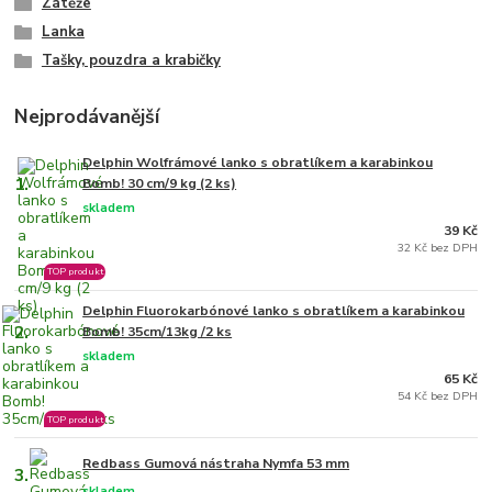
Zátěže
Lanka
Tašky, pouzdra a krabičky
Nejprodávanější
Delphin Wolfrámové lanko s obratlíkem a karabinkou
1.
Bomb! 30 cm/9 kg (2 ks)
skladem
39 Kč
32 Kč bez DPH
TOP produkt
Delphin Fluorokarbónové lanko s obratlíkem a karabinkou
2.
Bomb! 35cm/13kg /2 ks
skladem
65 Kč
54 Kč bez DPH
TOP produkt
Redbass Gumová nástraha Nymfa 53 mm
3.
skladem