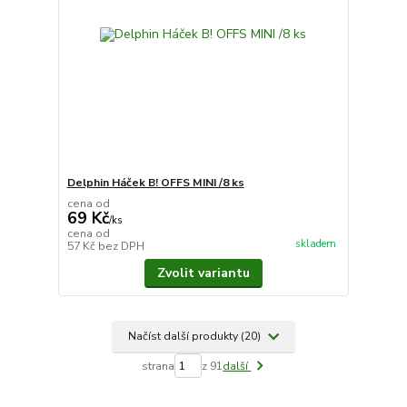
Delphin Háček B! OFFS MINI /8 ks
cena od
69 Kč
/
ks
cena od
skladem
57 Kč
bez DPH
Zvolit variantu
Načíst další produkty (20)
strana
z 91
další