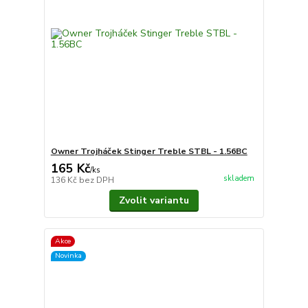
Owner Trojháček Stinger Treble STBL - 1.56BC
165 Kč
/
ks
skladem
136 Kč
bez DPH
Zvolit variantu
Akce
Novinka