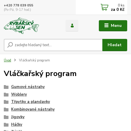
0
ks
+420 778 039 055
za
0 Kč
(Po-Pá, 9-17 hod.)
Menu
Hledat
Úvod
Vláčkařský program
Vláčkařský program
Gumové nástrahy
Woblery
Třpytky a plandavky
Kombinované nástrahy
Jigovky
Háčky