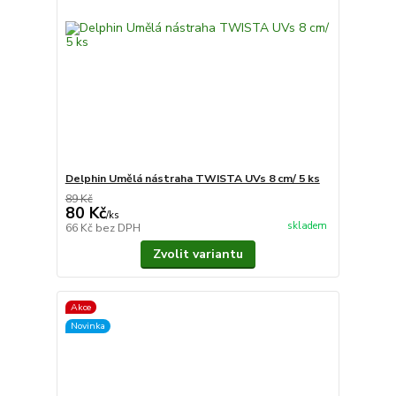
Delphin Umělá nástraha TWISTA UVs 8 cm/ 5 ks
89 Kč
80 Kč
/
ks
skladem
66 Kč
bez DPH
Zvolit variantu
Akce
Novinka