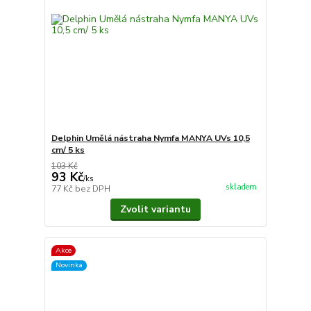
Delphin Umělá nástraha Nymfa MANYA UVs 10,5
cm/ 5 ks
103 Kč
93 Kč
/
ks
skladem
77 Kč
bez DPH
Zvolit variantu
Akce
Novinka