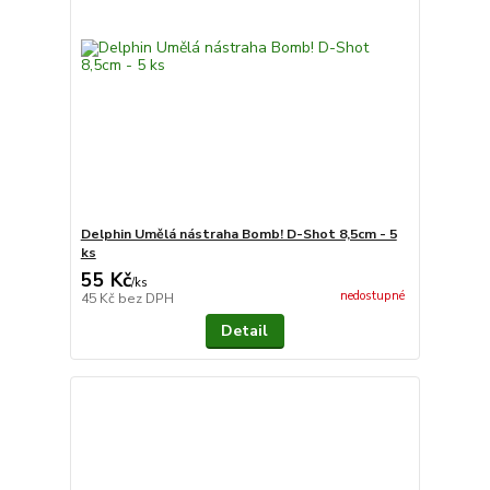
Delphin Umělá nástraha Bomb! D-Shot 8,5cm - 5
ks
55 Kč
/
ks
nedostupné
45 Kč
bez DPH
Detail