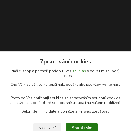
Zpracování cookies
Kontakty
Náš e-shop a partneři potřebují Váš
souhlas
s použitím souborů
cookies.
Rybářský sen
Chci Vám zaručit co nejlepší nakupování, aby jste vždy rychle našli
+420 778 039 055
to, co hledáte.
(Po-Pá, 9-17 hod.)
Proto od Vás potřebuji souhlas se zpracováním souborů cookies
info@rybarsky-sen.cz
tj. malých souborů, které se dočasně ukládají na Vašem prohlížeči.
Děkuji, že mi ho dáte a pomůžete mi web zlepšovat.
Souhlasím
Nastavení