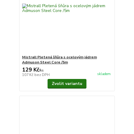
Mistrall Pletená šňůra s ocelovým jádrem
Admuson Steel Core /5m
129 Kč
/
ks
skladem
107 Kč
bez DPH
Zvolit variantu