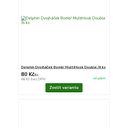
Delphin Dvojháček Bomb! MultiHook Double /6 ks
80 Kč
/
ks
skladem
66 Kč
bez DPH
Zvolit variantu