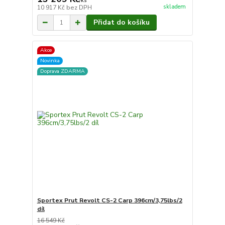
/
ks
skladem
10 917 Kč
bez DPH
Přidat do košíku
Akce
Novinka
Doprava ZDARMA
Sportex Prut Revolt CS-2 Carp 396cm/3,75lbs/2
díl
16 549 Kč