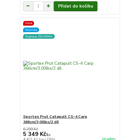
Přidat do košíku
Akce
Novinka
Doprava ZDARMA
Sportex Prut Catapult CS-4 Carp
366cm/3,00lbs/2 díl
6 299 Kč
5 349 Kč
/
ks
skladem
4 421 Kč
bez DPH