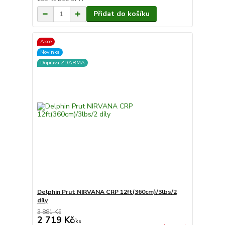
Přidat do košíku
Akce
Novinka
Doprava ZDARMA
Delphin Prut NIRVANA CRP 12ft(360cm)/3lbs/2
díly
3 881 Kč
2 719 Kč
/
ks