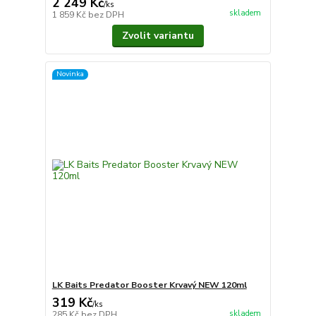
2 249 Kč
/
ks
skladem
1 859 Kč
bez DPH
Zvolit variantu
Novinka
LK Baits Predator Booster Krvavý NEW 120ml
319 Kč
/
ks
skladem
285 Kč
bez DPH