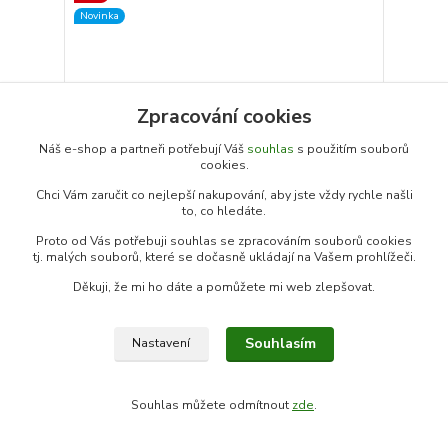
Novinka
Zpracování cookies
Náš e-shop a partneři potřebují Váš
souhlas
s použitím souborů
cookies.
Chci Vám zaručit co nejlepší nakupování, aby jste vždy rychle našli
to, co hledáte.
Proto od Vás potřebuji souhlas se zpracováním souborů cookies
tj. malých souborů, které se dočasně ukládají na Vašem prohlížeči.
Okuma Obsidian Carp 12000
Děkuji, že mi ho dáte a pomůžete mi web zlepšovat.
3 899 Kč
3 299 Kč
/
ks
skladem
2 726 Kč
bez DPH
Souhlasím
Nastavení
Přidat do košíku
Souhlas můžete odmítnout
zde
.
Akce
Novinka