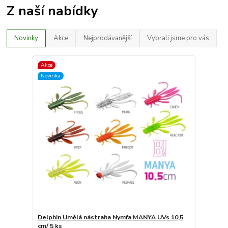
Z naší nabídky
Novinky
Akce
Nejprodávanější
Vybrali jsme pro vás
Akce
Novinka
Delphin Umělá nástraha Nymfa MANYA UVs 10,5
cm/ 5 ks