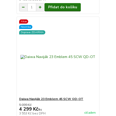
Přidat do košíku
Akce
Novinka
Doprava ZDARMA
Daiwa Naviják 23 Emblem 45 SCW QD-OT
5 099 Kč
4 299 Kč
/
ks
skladem
3 553 Kč
bez DPH