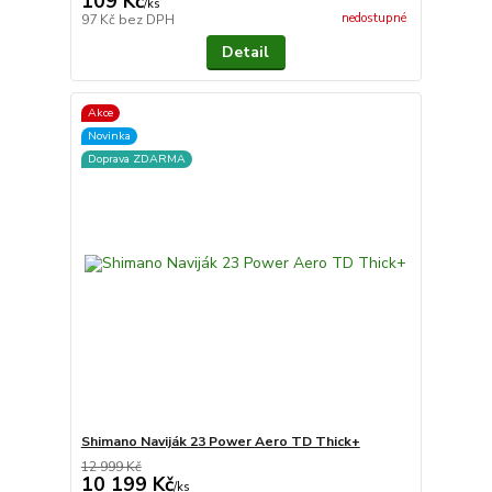
109 Kč
/
ks
nedostupné
97 Kč
bez DPH
Detail
Akce
Novinka
Doprava ZDARMA
Shimano Naviják 23 Power Aero TD Thick+
12 999 Kč
10 199 Kč
/
ks