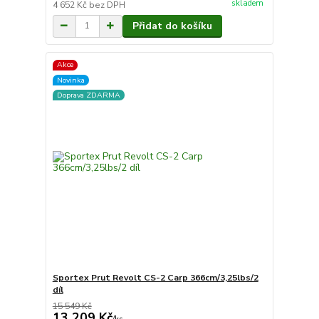
skladem
4 652 Kč
bez DPH
Přidat do košíku
Akce
Novinka
Doprava ZDARMA
Sportex Prut Revolt CS-2 Carp 366cm/3,25lbs/2
díl
15 549 Kč
13 209 Kč