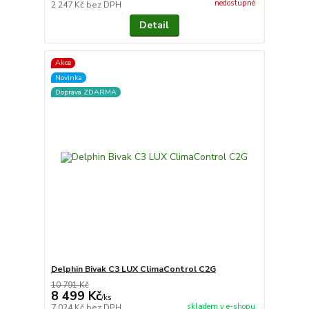
nedostupné
2 247 Kč
bez DPH
Detail
Akce
Novinka
Doprava ZDARMA
Delphin Bivak C3 LUX ClimaControl C2G
10 791 Kč
8 499 Kč
/
ks
skladem v e-shopu
7 024 Kč
bez DPH