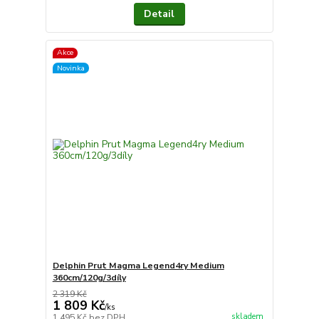
Detail
Akce
Novinka
Delphin Prut Magma Legend4ry Medium
360cm/120g/3díly
2 319 Kč
1 809 Kč
/
ks
skladem
1 495 Kč
bez DPH