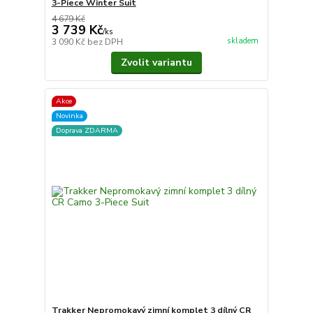
3-Piece Winter Suit
4 679 Kč
3 739 Kč
/
ks
skladem
3 090 Kč
bez DPH
Zvolit variantu
Akce
Novinka
Doprava ZDARMA
Trakker Nepromokavý zimní komplet 3 dílný CR