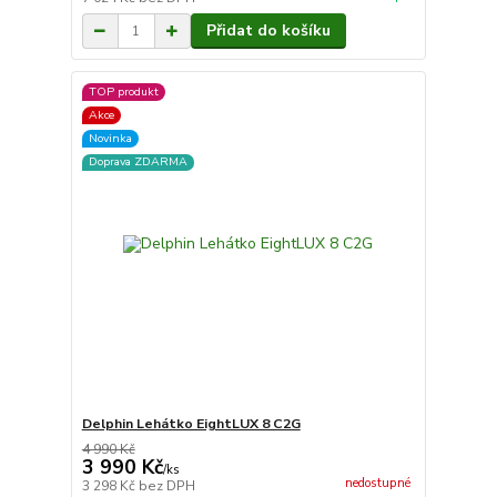
Přidat do košíku
TOP produkt
Akce
Novinka
Doprava ZDARMA
Delphin Lehátko EightLUX 8 C2G
4 990 Kč
3 990 Kč
/
ks
nedostupné
3 298 Kč
bez DPH