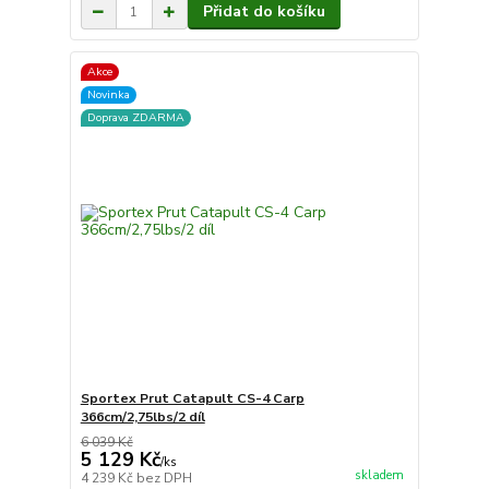
Přidat do košíku
Akce
Novinka
Doprava ZDARMA
Sportex Prut Catapult CS-4 Carp
366cm/2,75lbs/2 díl
6 039 Kč
5 129 Kč
/
ks
skladem
4 239 Kč
bez DPH