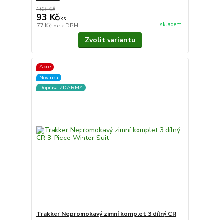
103 Kč
93 Kč
/
ks
skladem
77 Kč
bez DPH
Zvolit variantu
Akce
Novinka
Doprava ZDARMA
Trakker Nepromokavý zimní komplet 3 dílný CR