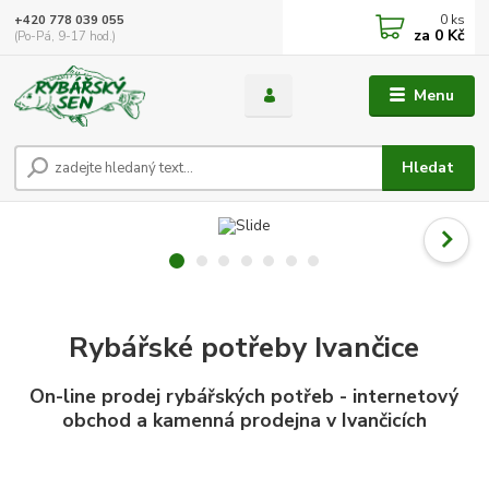
0
ks
+420 778 039 055
za
0 Kč
(Po-Pá, 9-17 hod.)
Menu
Hledat
Rybářské potřeby Ivančice
On-line prodej rybářských potřeb - internetový
obchod a kamenná prodejna v Ivančicích