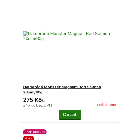
Haldorádó Monster Magnum Red Salmon
20mm/80g
275 Kč
/
ks
nedostupné
246 Kč
bez DPH
Detail
TOP produkt
Akce