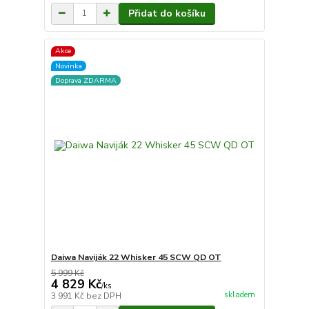
Přidat do košíku
Akce
Novinka
Doprava ZDARMA
Daiwa Naviják 22 Whisker 45 SCW QD OT
5 999 Kč
4 829 Kč
/
ks
skladem
3 991 Kč
bez DPH