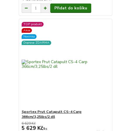
Přidat do košíku
TOP produkt
Akce
Novinka
Doprava ZDARMA
Sportex Prut Catapult CS-4 Carp
366cm/3,25lbs/2 díl
6 629 Kč
5 629 Kč
/
ks