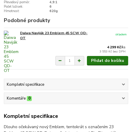
Převodový poměr:
4,9:1
Počet ložisek:
6
Hmotnost:
620g
Podobné produkty
Daiwa Naviják 23 Emblem 45 SCW QD-
skladem
OT
4 299 Kč
/
ks
3 553 Kč
bez DPH
Přidat do košíku
Kompletní specifikace
Komentáře
0
Kompletní specifikace
Dlouho očekávaný nový Emblem, tentokrát s označením 23