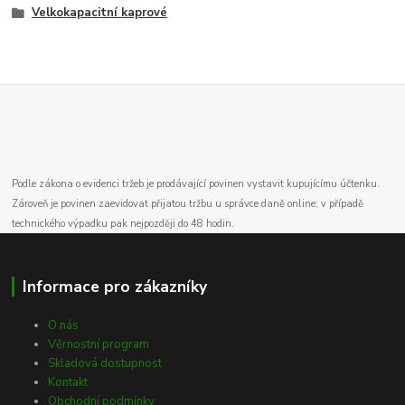
Velkokapacitní kaprové
Podle zákona o evidenci tržeb je prodávající povinen vystavit kupujícímu účtenku.
Zároveň je povinen zaevidovat přijatou tržbu u správce daně online; v případě
technického výpadku pak nejpozději do 48 hodin.
Informace pro zákazníky
O nás
Věrnostní program
Skladová dostupnost
Kontakt
Obchodní podmínky