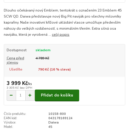
Dlouho očekávaný nový Emblem, tentokrát s označením 23 Emblem 45
SCW QD. Daiwa představuje nový Big Pit naviják pro všechny milovníky
kaprařiny. Naše inovativní křížové ukládání vlasce umožňuje především
náhozy do velkých vzdáleností, s minimálním třením. Extra silná osa
navijáku, která je vyrobená ...
celý popis
Dostupnost
skladem
Cena před
4 789 Kč
slevou
Ušetříte
790 Kč (
16
% sleva)
3 999 Kč
/
ks
3 305 Kč
bez DPH
Přidat do košíku
Číslo produktu:
10158-800
EAN kód:
043178169124
Výrobce:
Daiwa
Model:
45