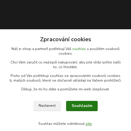
Zpracování cookies
Kontakty
Náš e-shop a partneři potřebují Váš
souhlas
s použitím souborů
cookies.
Rybářský sen
Chci Vám zaručit co nejlepší nakupování, aby jste vždy rychle našli
+420 778 039 055
to, co hledáte.
(Po-Pá, 9-17 hod.)
Proto od Vás potřebuji souhlas se zpracováním souborů cookies
info@rybarsky-sen.cz
tj. malých souborů, které se dočasně ukládají na Vašem prohlížeči.
Děkuji, že mi ho dáte a pomůžete mi web zlepšovat.
Souhlasím
Nastavení
© Copyright 2026 Rybářský sen
Souhlas můžete odmítnout
zde
.
Vytvořeno na
Eshop-rychle.cz