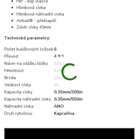
HIP - klip vlasce
Hliníková cívka
Hliníková náhradní cívka
Airbail® - překlapěč
Zdvih cívky 45mm
Technické parametry:
Počet kuličkových ložisek
6
Převod
4,9:1
Návin na otáčku kličky
104 cm
Hmotnost
620 g
Brzda
přední
Velikost cívky
45
Kapacita cívky
0,35mm/300m
Kapacita náhradní cívky
0,35mm/550m
Náhradní cívka
ANO
Druh rybolovu
Kaprařina