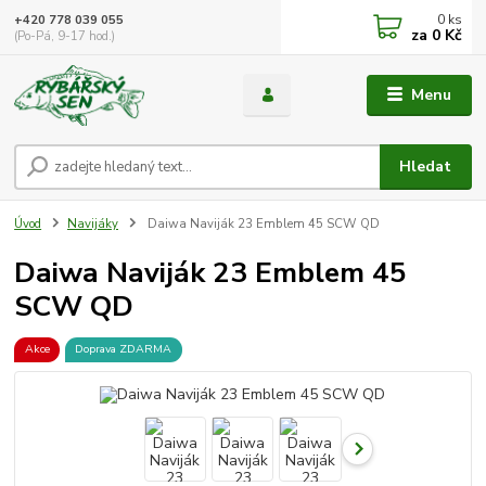
0
ks
+420 778 039 055
za
0 Kč
(Po-Pá, 9-17 hod.)
Menu
Hledat
Úvod
Navijáky
Daiwa Naviják 23 Emblem 45 SCW QD
Daiwa Naviják 23 Emblem 45
SCW QD
Akce
Doprava ZDARMA