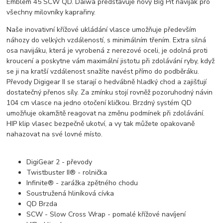
Emblem 45 SCW QD. Daiwa představuje nový Big Pit naviják pro
všechny milovníky kaprařiny.
Naše inovativní křížové ukládání vlasce umožňuje především
náhozy do velkých vzdáleností, s minimálním třením. Extra silná
osa navijáku, která je vyrobená z nerezové oceli, je odolná proti
kroucení a poskytne vám maximální jistotu při zdolávání ryby, když
se ji na kratší vzdálenost snažíte navést přímo do podběráku.
Převody Digigear II se starají o hedvábně hladký chod a zajišťují
dostatečný přenos síly. Za zmínku stojí rovněž pozoruhodný návin
104 cm vlasce na jedno otočení kličkou. Brzdný systém QD
umožňuje okamžitě reagovat na změnu podmínek při zdolávání.
HIP klip vlasec bezpečně ukotví, a vy tak můžete opakovaně
nahazovat na své lovné místo.
DigiGear 2 - převody
Twistbuster II® - rolnička
Infinite® - zarážka zpětného chodu
Soustružená hliníková cívka
QD Brzda
SCW - Slow Cross Wrap - pomalé křížové navíjení