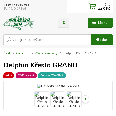
0
ks
+420 778 039 055
za
0 Kč
(Po-Pá, 9-17 hod.)
Menu
Hledat
Úvod
Camping
Křesla a sedačky
Delphin Křeslo GRAND
Delphin Křeslo GRAND
Akce
TOP produkt
Doprava ZDARMA