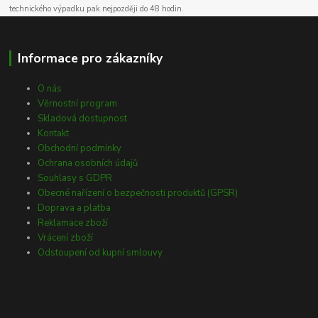
technického výpadku pak nejpozději do 48 hodin.
Informace pro zákazníky
O nás
Věrnostní program
Skladová dostupnost
Kontakt
Obchodní podmínky
Ochrana osobních údajů
Souhlasy s GDPR
Obecné nařízení o bezpečnosti produktů (GPSR)
Doprava a platba
Reklamace zboží
Vrácení zboží
Odstoupení od kupní smlouvy