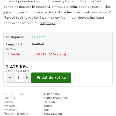
Extrémně pohodlné křeslo z dílny značky Delphin. Středová část
pohodlné matrace je potažená jemnou, ale velmi odolnou textilií. Mezi
její výhody patří dobrá udržovatelnost a velmi nízká nasákavost vody. V
hlavové části na vás čeká tzv. memory foam – paměťová pěna, která
dodává nebývalý stup...
celý popis
Dostupnost
skladem
Cena před
3 465 Kč
slevou
Ušetříte
1 036 Kč (
30
% sleva)
2 429 Kč
/
ks
2 007 Kč
bez DPH
Přidat do košíku
Číslo produktu:
410100054
EAN kód:
8586018452038
Výrobce:
Delphin
Nosnost:
180kg
Hmotnost:
7kg
Přepravní rozměry:
80x65x20cm