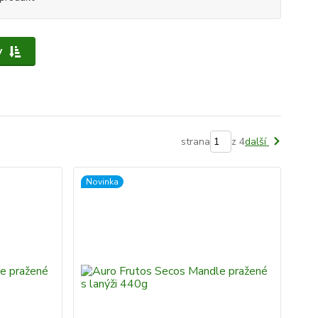
y
strana
z 4
další
Novinka