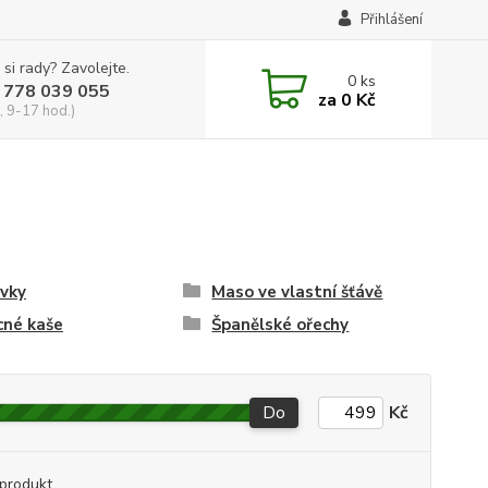
Přihlášení
 si rady? Zavolejte.
0
ks
 778 039 055
za
0 Kč
, 9-17 hod.)
vky
Maso ve vlastní šťávě
cné kaše
Španělské ořechy
Do
Kč
produkt