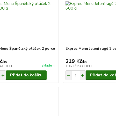
Menu Španělský ptáček 2 porce
Expres Menu Jelení ragú 2 p
č
219 Kč
/
ks
/
ks
skladem
ez DPH
196 Kč
bez DPH
Přidat do košíku
Přidat do ko