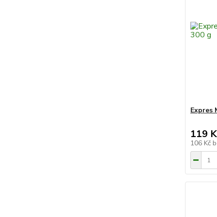
Expres 
119 K
106 Kč
b