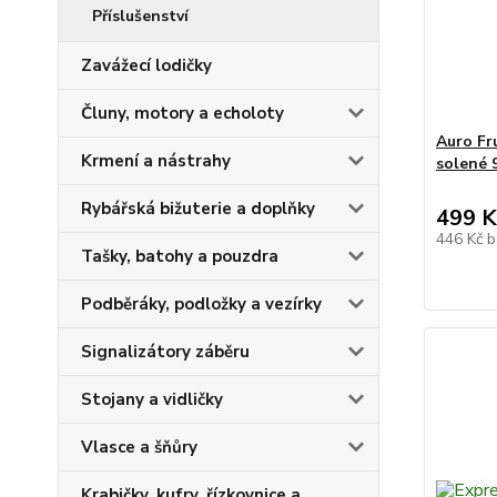
Příslušenství
Zavážecí lodičky
Čluny, motory a echoloty
Auro Fr
Krmení a nástrahy
solené 
Rybářská bižuterie a doplňky
499 K
446 Kč
b
Tašky, batohy a pouzdra
Podběráky, podložky a vezírky
Signalizátory záběru
Stojany a vidličky
Vlasce a šňůry
Krabičky, kufry, řízkovnice a