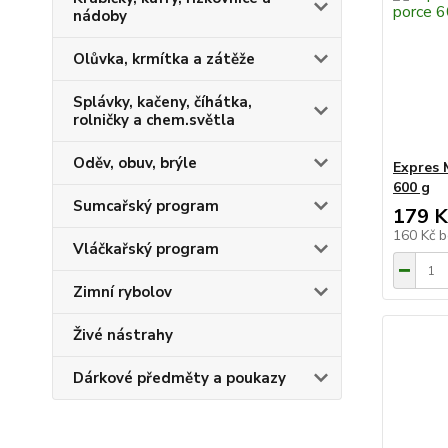
nádoby
Olůvka, krmítka a zátěže
Splávky, kačeny, číhátka,
rolničky a chem.světla
Oděv, obuv, brýle
Expres 
600 g
Sumcařský program
179 K
160 Kč
b
Vláčkařský program
Zimní rybolov
Živé nástrahy
Dárkové předměty a poukazy