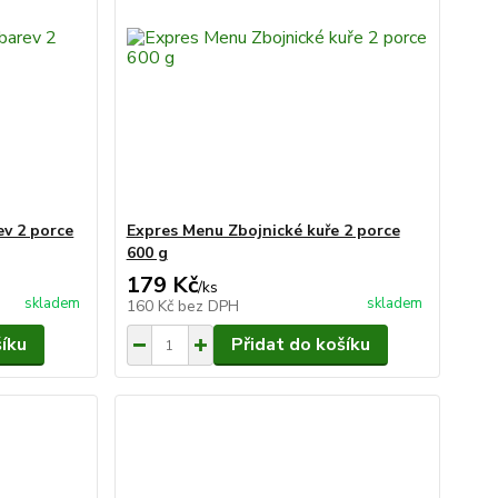
v 2 porce
Expres Menu Zbojnické kuře 2 porce
600 g
179 Kč
/
ks
skladem
skladem
160 Kč
bez DPH
šíku
Přidat do košíku