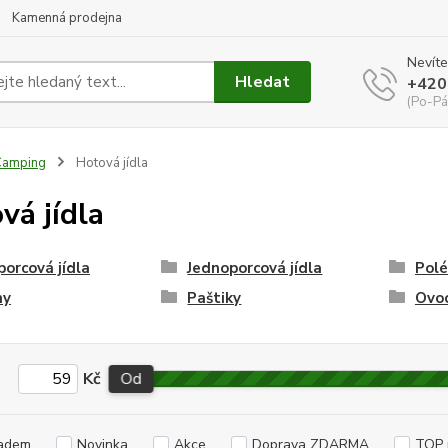
Kamenná prodejna
Nevíte
Hledat
+420
(Po-Pá
Camping
Hotová jídla
vá jídla
orcová jídla
Jednoporcová jídla
Polé
hy
Paštiky
Ovo
Kč
Od
adem
Novinka
Akce
Doprava ZDARMA
TOP 