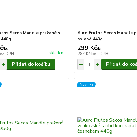
utos Secos Mandle pražené s
Auro Frutos Secos Mandle 
 440g
solené 440g
č
299 Kč
/
ks
/
ks
skladem
ez DPH
267 Kč
bez DPH
Přidat do košíku
Přidat do ko
Novinka