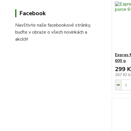
Facebook
Navštivte naše facebookové stránky,
buďte v obraze o všech novinkách a
akcích!
Expres 
600 g
299 K
267 Kč
b