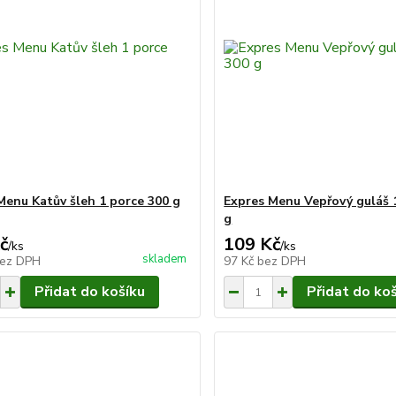
Menu Katův šleh 1 porce 300 g
Expres Menu Vepřový guláš 
g
č
109 Kč
/
ks
/
ks
skladem
ez DPH
97 Kč
bez DPH
Přidat do košíku
Přidat do ko