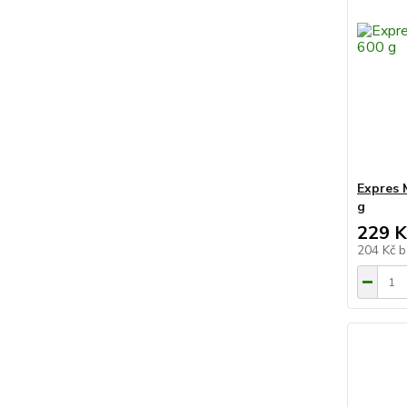
Expres 
g
229 K
204 Kč
b