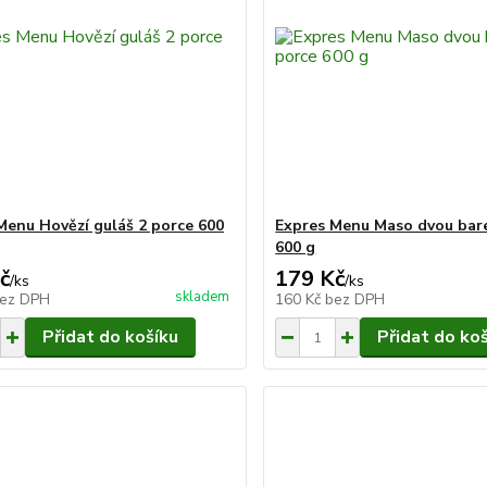
Menu Hovězí guláš 2 porce 600
Expres Menu Maso dvou bare
600 g
č
179 Kč
/
ks
/
ks
skladem
ez DPH
160 Kč
bez DPH
Přidat do košíku
Přidat do ko