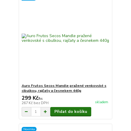
Auro Frutos Secos Mandle pražené venkovské s
cibulkou, rajčaty a česnekem 440g
299 Kč
/
ks
skladem
267 Kč
bez DPH
Přidat do košíku
Novinka