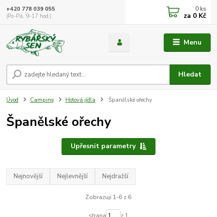
0
ks
+420 778 039 055
za
0 Kč
(Po-Pá, 9-17 hod.)
Menu
Hledat
Úvod
Camping
Hotová jídla
Španělské ořechy
Španělské ořechy
Upřesnit parametry
Nejnovější
Nejlevnější
Nejdražší
Zobrazuji 1-6 z 6
strana
z 1