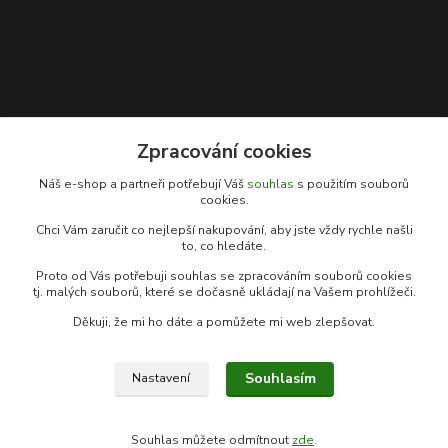
Zpracování cookies
Kontakty
Náš e-shop a partneři potřebují Váš
souhlas
s použitím souborů
cookies.
Rybářský sen
Chci Vám zaručit co nejlepší nakupování, aby jste vždy rychle našli
+420 778 039 055
to, co hledáte.
(Po-Pá, 9-17 hod.)
Proto od Vás potřebuji souhlas se zpracováním souborů cookies
info@rybarsky-sen.cz
tj. malých souborů, které se dočasně ukládají na Vašem prohlížeči.
Děkuji, že mi ho dáte a pomůžete mi web zlepšovat.
Souhlasím
Nastavení
© Copyright 2026 Rybářský sen
Souhlas můžete odmítnout
zde
.