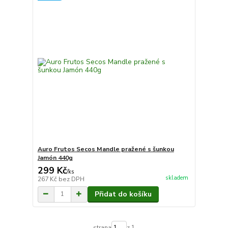
Auro Frutos Secos Mandle pražené s šunkou
Jamón 440g
299 Kč
/
ks
skladem
267 Kč
bez DPH
Přidat do košíku
strana
z 1