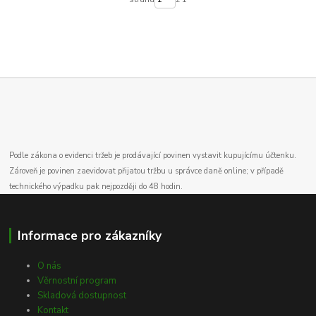
Podle zákona o evidenci tržeb je prodávající povinen vystavit kupujícímu účtenku.
Zároveň je povinen zaevidovat přijatou tržbu u správce daně online; v případě
technického výpadku pak nejpozději do 48 hodin.
Informace pro zákazníky
O nás
Věrnostní program
Skladová dostupnost
Kontakt