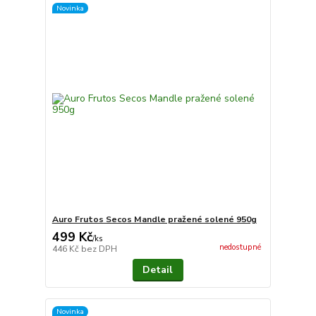
Novinka
Auro Frutos Secos Mandle pražené solené 950g
499 Kč
/
ks
nedostupné
446 Kč
bez DPH
Detail
Novinka