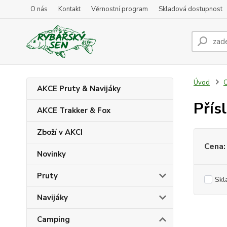
O nás
Kontakt
Věrnostní program
Skladová dostupnost
Úvod
AKCE Pruty & Navijáky
Přís
AKCE Trakker & Fox
Zboží v AKCI
Cena:
Novinky
Pruty
Skl
Navijáky
Camping