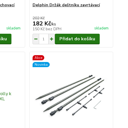
ichovací
Delphin Držák deštníku zavrtávací
202 Kč
182 Kč
/
ks
skladem
skladem
150 Kč
bez DPH
šíku
Přidat do košíku
Akce
Novinka