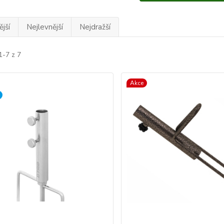
jší
Nejlevnější
Nejdražší
1-7 z 7
Akce