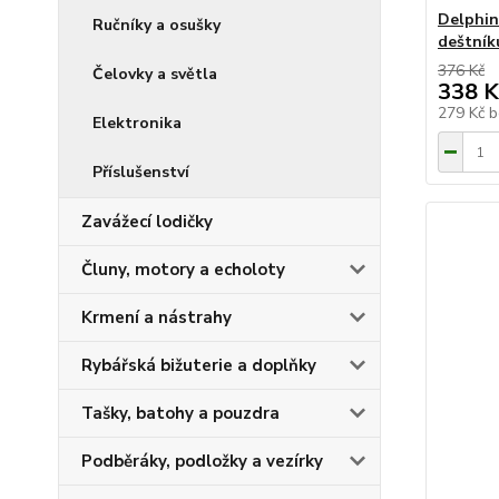
Delphin
Ručníky a osušky
deštník
376 Kč
Čelovky a světla
338 K
279 Kč
b
Elektronika
Příslušenství
Zavážecí lodičky
Čluny, motory a echoloty
Krmení a nástrahy
Rybářská bižuterie a doplňky
Tašky, batohy a pouzdra
Podběráky, podložky a vezírky