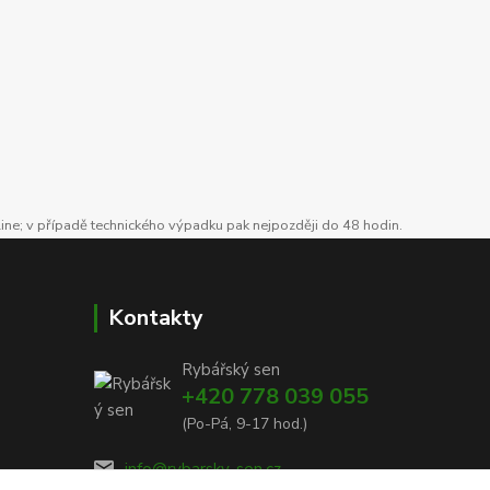
line; v případě technického výpadku pak nejpozději do 48 hodin.
Kontakty
Rybářský sen
+420 778 039 055
(Po-Pá, 9-17 hod.)
info@rybarsky-sen.cz