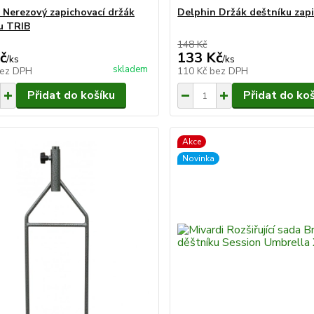
 Nerezový zapichovací držák
Delphin Držák deštníku zap
u TRIB
148 Kč
č
133 Kč
/
ks
/
ks
skladem
ez DPH
110 Kč
bez DPH
Přidat do košíku
Přidat do ko
Akce
Novinka