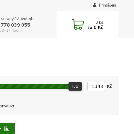
Přihlášení
 si rady? Zavolejte.
0
ks
 778 039 055
za
0 Kč
, 9-17 hod.)
Do
Kč
produkt
y