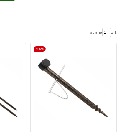
strana
z 1
Akce