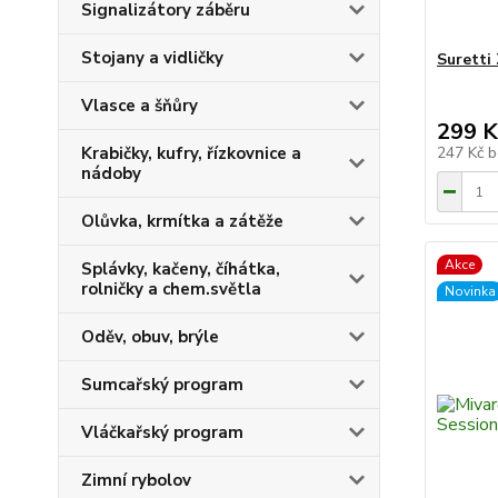
Signalizátory záběru
Stojany a vidličky
Suretti
Vlasce a šňůry
299 K
Krabičky, kufry, řízkovnice a
247 Kč
b
nádoby
Olůvka, krmítka a zátěže
Akce
Splávky, kačeny, číhátka,
rolničky a chem.světla
Novinka
Oděv, obuv, brýle
Sumcařský program
Vláčkařský program
Zimní rybolov