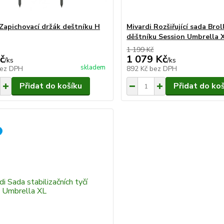
 Zapichovací držák deštníku H
Mivardi Rozšiřující sada Brol
děštníku Session Umbrella 
1 199 Kč
č
1 079 Kč
/
ks
/
ks
skladem
ez DPH
892 Kč
bez DPH
Přidat do košíku
Přidat do ko