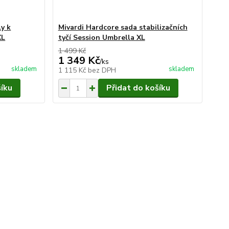
ly k
Mivardi Hardcore sada stabilizačních
XL
tyčí Session Umbrella XL
1 499 Kč
1 349 Kč
/
ks
skladem
skladem
1 115 Kč
bez DPH
šíku
Přidat do košíku