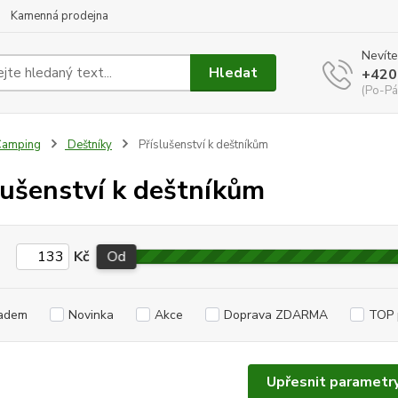
Kamenná prodejna
Nevíte
Hledat
+420
(Po-Pá
Camping
Deštníky
Příslušenství k deštníkům
lušenství k deštníkům
Kč
Od
adem
Novinka
Akce
Doprava ZDARMA
TOP 
Upřesnit parametr