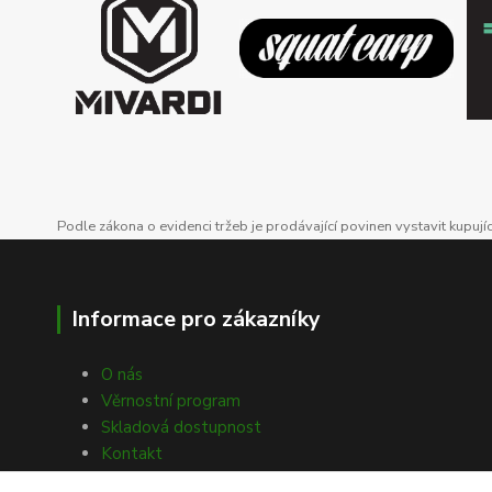
Podle zákona o evidenci tržeb je prodávající povinen vystavit kupuj
Informace pro zákazníky
O nás
Věrnostní program
Skladová dostupnost
Kontakt
Obchodní podmínky