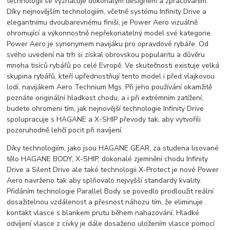
technologií se vyznačuje dokonalým designem a zpracováním.
Díky nejnovějším technologiím, včetně systému Infinity Drive a
elegantnímu dvoubarevnému finiši, je Power Aero vizuálně
ohromující a výkonnostně nepřekonatelný model své kategorie.
Power Aero je synonymem navijáku pro opravdové rybáře. Od
svého uvedení na trh si získal obrovskou popularitu a důvěru
mnoha tisíců rybářů po celé Evropě. Ve skutečnosti existuje velká
skupina rybářů, kteří upřednostňují tento model i před vlajkovou
lodí, navijákem Aero Technium Mgs. Při jeho používání okamžitě
poznáte originální hladkost chodu, a i při extrémním zatížení,
budete ohromeni tím, jak nejnovější technologie Infinity Drive
spolupracuje s HAGANE a X-SHIP převody tak, aby vytvořili
pozoruhodně lehčí pocit při navíjení.
Díky technologiím, jako jsou HAGANE GEAR, za studena lisované
tělo HAGANE BODY, X-SHIP, dokonalé zjemnění chodu Infinity
Drive a Silent Drive ale také technologii X-Protect je nové Power
Aero navrženo tak aby splňovalo nejvyšší standardy kvality.
Přidáním technologie Parallel Body se povedlo prodloužit reální
dosažitelnou vzdálenost a přesnost náhozu tím, že eliminuje
kontakt vlasce s blankem prutu během nahazování. Hladké
odvíjení vlasce z cívky je dále dosaženo uložením vlasce pomocí