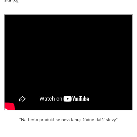
síla (kg)
"Na tento produkt se nevztahují žádné další slevy"