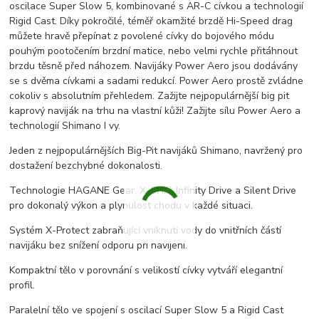
oscilace Super Slow 5, kombinované s AR-C cívkou a technologií
Rigid Cast. Díky pokročilé, téměř okamžité brzdě Hi-Speed drag
můžete hravě přepínat z povolené cívky do bojového módu
pouhým pootočením brzdní matice, nebo velmi rychle přitáhnout
brzdu těsně před náhozem. Navijáky Power Aero jsou dodávány
se s dvěma cívkami a sadami redukcí. Power Aero prostě zvládne
cokoliv s absolutním přehledem. Zažijte nejpopulárnější big pit
kaprový naviják na trhu na vlastní kůži! Zažijte sílu Power Aero a
technologií Shimano I vy.
Jeden z nejpopulárnějších Big-Pit navijáků Shimano, navržený pro
dostažení bezchybné dokonalosti.
Technologie HAGANE Gear, X-SHIP, Infinity Drive a Silent Drive
pro dokonalý výkon a plynulost chodu v každé situaci.
Systém X-Protect zabraňující vniknutí vody do vnitřních částí
navijáku bez snížení odporu při navíjení.
Kompaktní tělo v porovnání s velikostí cívky vytváří elegantní
profil.
Paralelní tělo ve spojení s oscilací Super Slow 5 a Rigid Cast