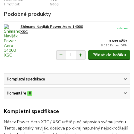
Hmotnost:
500g
Podobné produkty
Shimano Naviják Power Aero 14000
skladem
XSC
9 699 Kč
/
ks
8 016 Kč
bez DPH
Přidat do košíku
Kompletní specifikace
Komentáře
0
Kompletní specifikace
Název Power Aero XTC / XSC určitě plně odpovídá svému jménu.
Tento Japonský naviják, doslova po okraj naplněný nejpokročilejší