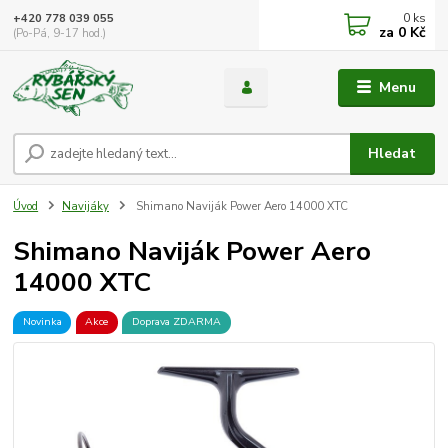
0
ks
+420 778 039 055
za
0 Kč
(Po-Pá, 9-17 hod.)
Menu
Hledat
Úvod
Navijáky
Shimano Naviják Power Aero 14000 XTC
Shimano Naviják Power Aero
14000 XTC
Novinka
Akce
Doprava ZDARMA