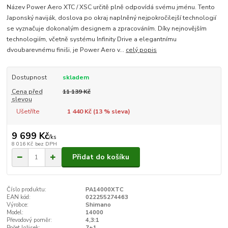
Název Power Aero XTC / XSC určitě plně odpovídá svému jménu. Tento
Japonský naviják, doslova po okraj naplněný nejpokročilejší technologií
se vyznačuje dokonalým designem a zpracováním. Díky nejnovějším
technologiím, včetně systému Infinity Drive a elegantnímu
dvoubarevnému finiši, je Power Aero v...
celý popis
Dostupnost
skladem
Cena před
11 139 Kč
slevou
Ušetříte
1 440 Kč (
13
% sleva)
9 699 Kč
/
ks
8 016 Kč
bez DPH
Přidat do košíku
Číslo produktu:
PA14000XTC
EAN kód:
022255274463
Výrobce:
Shimano
Model:
14000
Převodový poměr:
4,3:1
Počet ložisek:
7+1