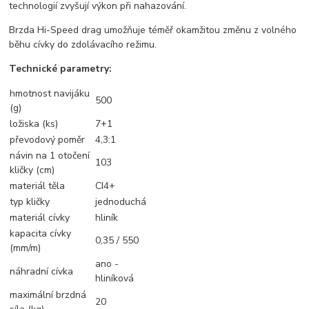
technologií zvyšují výkon při nahazování.
Brzda Hi-Speed drag umožňuje téměř okamžitou změnu z volného
běhu cívky do zdolávacího režimu.
Technické parametry:
hmotnost navijáku
500
(g)
ložiska (ks)
7+1
převodový poměr
4,3:1
návin na 1 otočení
103
kličky (cm)
materiál těla
CI4+
typ kličky
jednoduchá
materiál cívky
hliník
kapacita cívky
0,35 / 550
(mm/m)
ano -
náhradní cívka
hliníková
maximální brzdná
20