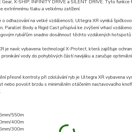
ar, X-SHIP, INFINITY DRIVE a SILENT DRIVE. Tyto funkce funguj
te extrémnímu tlaku a velkému zatížení.
 o odhazování na velké vzdálenosti, Ultegra XR vyniká špičkovo
on, Parallel Body a Rigid Cast přispívá ke zvýšení vrhací vzdáleno
ingovým rybářům snadno dosáhnout těchto vzdálených hotspotů a
R je navíc vybavena technologií X-Protect, která zajišťuje ochran
 pronikání vody do pohyblivých částí navijáku a zaručuje optimáln
tění přesné kontroly při zdolávání ryb je Ultegra XR vybavena 
 nebo povolit brzdu s minimálním otáčením nastavovacího knofl
.
35mm/550m
40mm/400m
45mm/300m