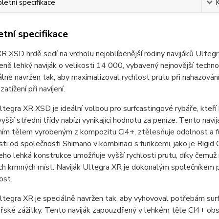
etní specifikace
tní specifikace
R XSD hrdě sedí na vrcholu nejoblíbenější rodiny navijáků Ultegr
eně lehký naviják o velikosti 14 000, vybavený nejnovější techno
álně navržen tak, aby maximalizoval rychlost prutu při nahazován
atížení při navíjení.
ltegra XR XSD je ideální volbou pro surfcastingové rybáře, kteří
yšší střední třídy nabízí vynikající hodnotu za peníze. Tento navi
ím tělem vyrobeným z kompozitu Ci4+, ztělesňuje odolnost a f
ti od společnosti Shimano v kombinaci s funkcemi, jako je Rigid 
eho lehká konstrukce umožňuje vyšší rychlosti prutu, díky čemu
h krmných míst. Naviják Ultegra XR je dokonalým společníkem pr
ost.
ltegra XR je speciálně navržen tak, aby vyhovoval potřebám sur
bářské zážitky. Tento naviják zapouzdřený v lehkém těle CI4+ obsa