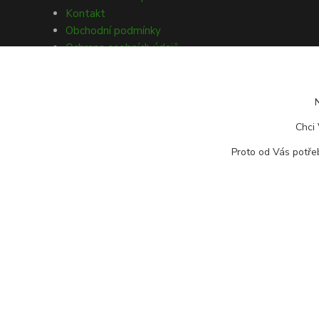
Kontakt
Obchodní podmínky
Ochrana osobních údajů
Souhlasy s GDPR
Obecné nařízení o bezpečnosti
produktů (GPSR)
Doprava a platba
Chci 
Reklamace zboží
Vrácení zboží
Proto od Vás potřeb
Odstoupení od kupní smlouvy
© Copyright 2026 Rybářský sen