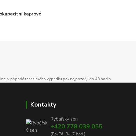
okapacitní kaprové
line; v případě technického výpadku pak nejpozději do 48 hodin.
Kontakty
Rybářský sen
+420 778 039 055
(Po-Pá, 9-17 hod.)