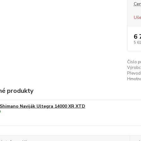
Cen
Uše
6 
5 6
Číslo p
Výrobc
Převod
Hmotno
é produkty
Shimano Naviják Ultegra 14000 XR XTD