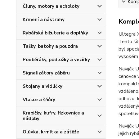
Kompl
Čluny, motory a echoloty
Krmení a nástrahy
Komple
Rybářská bižuterie a doplňky
Ultegra X
Tento šíl
Tašky, batohy a pouzdra
byl speci
vysokém z
Podběráky, podložky a vezírky
Naviják U
Signalizátory záběru
cenovce v
kompaktn
Stojany a vidličky
vzdálenos
odhozu. J
Vlasce a šňůry
vzdálenýc
Krabičky, kufry, řízkovnice a
spolehliv
nádoby
Naviják U
Olůvka, krmítka a zátěže
jejich ry