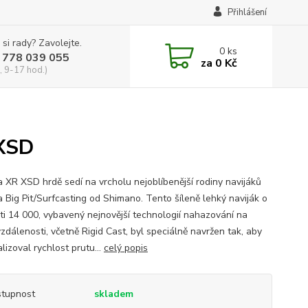
Přihlášení
 si rady? Zavolejte.
0
ks
 778 039 055
za
0 Kč
, 9-17 hod.)
 XSD
a XR XSD hrdě sedí na vrcholu nejoblíbenější rodiny navijáků
a Big Pit/Surfcasting od Shimano. Tento šíleně lehký naviják o
sti 14 000, vybavený nejnovější technologií nahazování na
zdálenosti, včetně Rigid Cast, byl speciálně navržen tak, aby
izoval rychlost prutu...
celý popis
tupnost
skladem