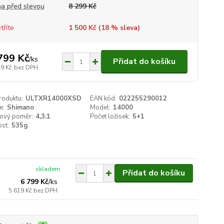
a před slevou
8 299 Kč
tříte
1 500 Kč (
18
% sleva)
799 Kč
/
ks
Přidat do košíku
19 Kč
bez DPH
roduktu:
ULTXR14000XSD
EAN kód:
022255290012
e:
Shimano
Model:
14000
ový poměr:
4,3:1
Počet ložisek:
5+1
st:
535g
skladem
Přidat do košíku
6 799 Kč
/
ks
5 619 Kč
bez DPH