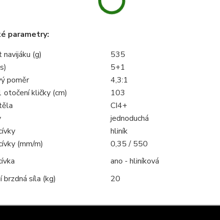
ké parametry:
navijáku (g)
535
s)
5+1
vý poměr
4,3:1
1 otočení kličky (cm)
103
těla
CI4+
y
jednoduchá
cívky
hliník
 cívky (mm/m)
0,35 / 550
cívka
ano - hliníková
 brzdná síla (kg)
20