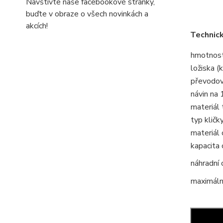
Navštivte naše facebookové stránky,
buďte v obraze o všech novinkách a
akcích!
Technic
hmotnost 
ložiska (k
převodo
návin na 
materiál 
typ kličk
materiál 
kapacita
náhradní 
maximální