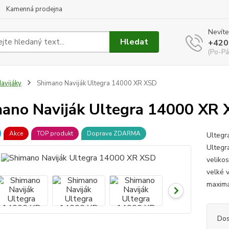
Kamenná prodejna
Nevíte
Hledat
+420
(Po-Pá
avijáky
Shimano Naviják Ultegra 14000 XR XSD
ano Naviják Ultegra 14000 XR
Akce
TOP produkt
Doprava ZDARMA
Ultegr
Ultegr
veliko
velké v
maximal
Dos