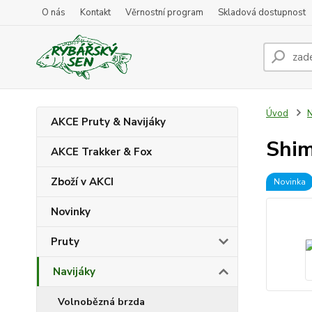
O nás
Kontakt
Věrnostní program
Skladová dostupnost
Úvod
N
AKCE Pruty & Navijáky
Shim
AKCE Trakker & Fox
Zboží v AKCI
Novinka
Novinky
Pruty
Navijáky
Volnobězná brzda