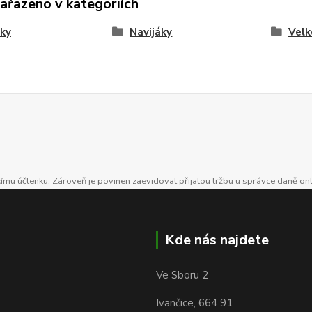
zařazeno v kategoriích
ky
Navijáky
Velk
ícímu účtenku. Zároveň je povinen zaevidovat přijatou tržbu u správce daně on
Kde nás najdete
Ve Sboru 2
Ivančice, 664 91