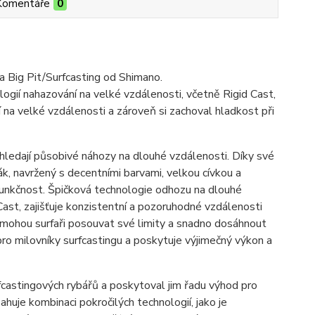
Komentáře
0
a Big Pit/Surfcasting od Shimano.
logií nahazování na velké vzdálenosti, včetně Rigid Cast,
í na velké vzdálenosti a zároveň si zachoval hladkost při
 hledají působivé náhozy na dlouhé vzdálenosti. Díky své
ják, navržený s decentními barvami, velkou cívkou a
unkčnost. Špičková technologie odhozu na dlouhé
Cast, zajišťuje konzistentní a pozoruhodné vzdálenosti
ž mohou surfaři posouvat své limity a snadno dosáhnout
o milovníky surfcastingu a poskytuje výjimečný výkon a
fcastingových rybářů a poskytoval jim řadu výhod pro
huje kombinaci pokročilých technologií, jako je