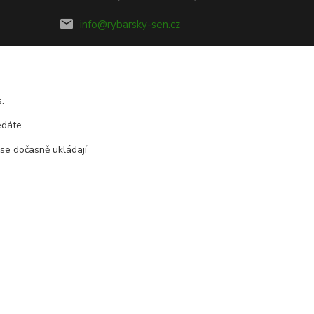
info@rybarsky-sen.cz
.
edáte.
 se dočasně ukládají
Vytvořeno na
Eshop-rychle.cz