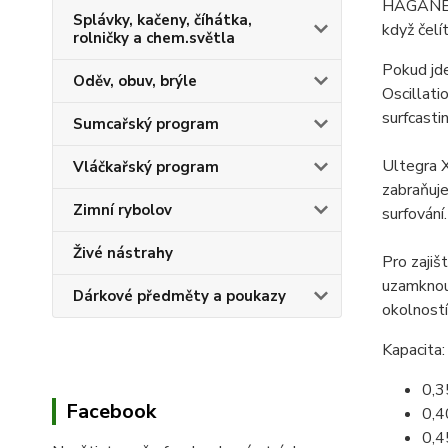
HAGANE Ge
Splávky, kačeny, číhátka,
když čelí
rolničky a chem.světla
Pokud jde
Oděv, obuv, brýle
Oscillati
surfcast
Sumcařský program
Ultegra X
Vláčkařský program
zabraňuje
Zimní rybolov
surfování.
Živé nástrahy
Pro zajiš
uzamknout
Dárkové předměty a poukazy
okolností
Kapacita:
0,
Facebook
0,
0,