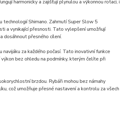
í harmonicky a zajišťují plynulou a výkonnou rotaci, i
u technologií Shimano. Zahrnutí Super Slow 5
sti a vynikající přesnosti. Tato vylepšení umožňují
 dosáhnout přesného cílení.
u navijáku za každého počasí. Tato inovativní funkce
í výkon bez ohledu na podmínky, kterým čelíte při
vysokorychlostní brzdou. Rybáři mohou bez námahy
íku, což umožňuje přesné nastavení a kontrolu za všech