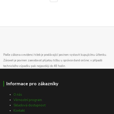
Podle zákona o evidenci tržeb je prodávající povinen vystavit kupujícímu účtenku.
Zároveň je povinen zaevidovat přijatou tržbu u správce daně online; v případě
technického výpadku pak nejpozději do 48 hodin.
Informace pro zákazníky
O nás
Věrnostní program
Skladová dostupnost
Kontakt