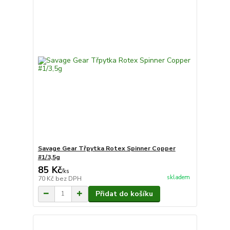
Savage Gear Třpytka Rotex Spinner Copper
#1/3,5g
85 Kč
/
ks
skladem
70 Kč
bez DPH
Přidat do košíku