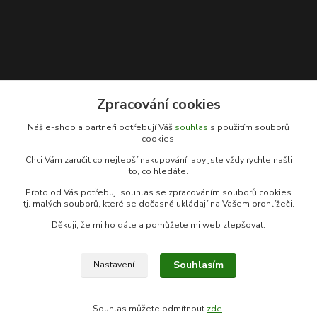
Zpracování cookies
Kontakty
Náš e-shop a partneři potřebují Váš
souhlas
s použitím souborů
cookies.
Rybářský sen
Chci Vám zaručit co nejlepší nakupování, aby jste vždy rychle našli
+420 778 039 055
to, co hledáte.
(Po-Pá, 9-17 hod.)
Proto od Vás potřebuji souhlas se zpracováním souborů cookies
info@rybarsky-sen.cz
tj. malých souborů, které se dočasně ukládají na Vašem prohlížeči.
Děkuji, že mi ho dáte a pomůžete mi web zlepšovat.
Souhlasím
Nastavení
© Copyright 2026 Rybářský sen
Souhlas můžete odmítnout
zde
.