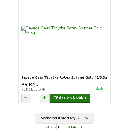
Savage Gear Třpytka Rotex Spinner Gold #2/5,5g
85 Kč
/
ks
skladem
70 Kč
bez DPH
Přidat do košíku
Načíst další produkty (20)
strana
z 8
další