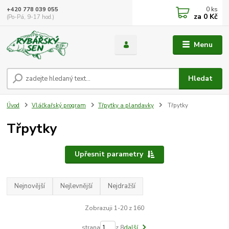
0
ks
+420 778 039 055
za
0 Kč
(Po-Pá, 9-17 hod.)
Menu
Hledat
Úvod
Vláčkařský program
Třpytky a plandavky
Třpytky
Třpytky
Upřesnit parametry
Nejnovější
Nejlevnější
Nejdražší
Zobrazuji 1-20 z 160
strana
z 8
další