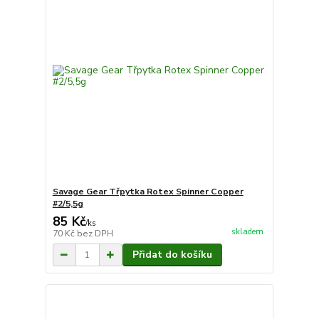
Savage Gear Třpytka Rotex Spinner Copper
#2/5,5g
85 Kč
/
ks
skladem
70 Kč
bez DPH
Přidat do košíku