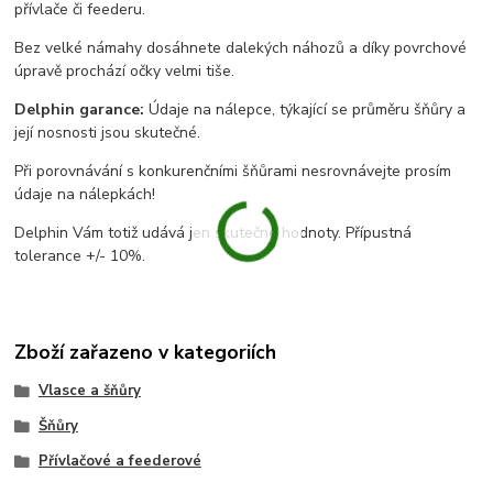
přívlače či feederu.
Bez velké námahy dosáhnete dalekých náhozů a díky povrchové
úpravě prochází očky velmi tiše.
Delphin garance:
Údaje na nálepce, týkající se průměru šňůry a
její nosnosti jsou skutečné.
Při porovnávání s konkurenčními šňůrami nesrovnávejte prosím
údaje na nálepkách!
Delphin Vám totiž udává jen skutečné hodnoty. Přípustná
tolerance +/- 10%.
Zboží zařazeno v kategoriích
Vlasce a šňůry
Šňůry
Přívlačové a feederové