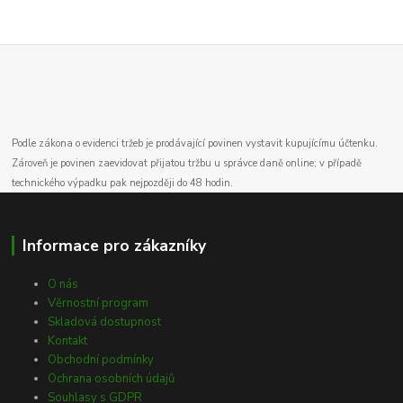
Podle zákona o evidenci tržeb je prodávající povinen vystavit kupujícímu účtenku.
Zároveň je povinen zaevidovat přijatou tržbu u správce daně online; v případě
technického výpadku pak nejpozději do 48 hodin.
Informace pro zákazníky
O nás
Věrnostní program
Skladová dostupnost
Kontakt
Obchodní podmínky
Ochrana osobních údajů
Souhlasy s GDPR