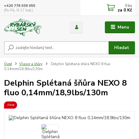
0
ks
+420 778 039 055
za
0 Kč
(Po-Pá, 9-17 hod.)
Menu
Hledat
Úvod
Vlasce a šňůry
Delphin Splétaná šňůra NEXO 8 fluo
0,14mm/18,9lbs/130m
Delphin Splétaná šňůra NEXO 8
fluo 0,14mm/18,9lbs/130m
Akce