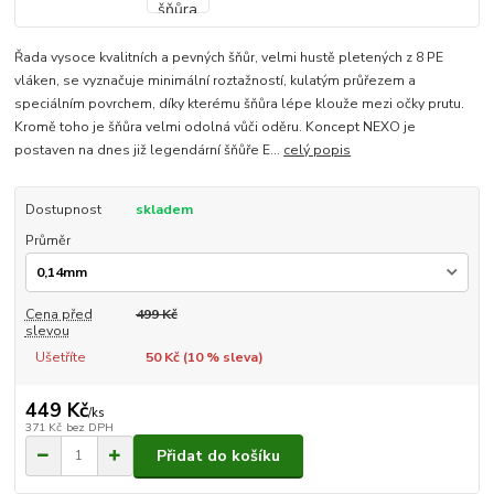
Řada vysoce kvalitních a pevných šňůr, velmi hustě pletených z 8 PE
vláken, se vyznačuje minimální roztažností, kulatým průřezem a
speciálním povrchem, díky kterému šňůra lépe klouže mezi očky prutu.
Kromě toho je šňůra velmi odolná vůči oděru. Koncept NEXO je
postaven na dnes již legendární šňůře E...
celý popis
Dostupnost
skladem
Průměr
Cena před
499 Kč
slevou
Ušetříte
50 Kč (
10
% sleva)
449 Kč
/
ks
371 Kč
bez DPH
Přidat do košíku