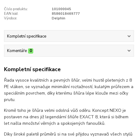
Číslo produktu:
101000045
EAN kód:
8586018469777
Výrobce:
Delphin
Kompletní specifikace
Komentáře
0
Kompletní specifikace
Řada vysoce kvalitních a pevných šňůr, velmi hustě pletených z 8
PE vláken, se vyznačuje minimální roztažností, kulatým průřezem a
speciálním povrchem, díky kterému šňůra lépe klouže mezi očky
prutu.
Kromě toho je šňůra velmi odolná vůči oděru. Koncept NEXO je
postaven na dnes již legendární šňůře EXACT 8, která si během
let našla množství věrných a spokojených fanoušků.
Díky široké paletě průměrů si na své přijdou vyznavači všech stylů