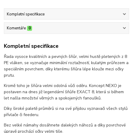
Kompletní specifikace
Komentáře
0
Kompletní specifikace
Řada vysoce kvalitních a pevných šňůr, velmi hustě pletených z 8
PE vláken, se vyznačuje minimální roztažností, kulatým průřezem a
speciálním povrchem, díky kterému šňůra lépe klouže mezi očky
prutu.
Kromě toho je šňůra velmi odolná vůči oděru. Koncept NEXO je
postaven na dnes již legendární šňůře EXACT 8, která si během
let našla množství věrných a spokojených fanoušků.
Díky široké paletě průměrů si na své přijdou vyznavači všech stylů
přívlače či feederu.
Bez velké námahy dosáhnete dalekých náhozů a díky povrchové
úpravě prochází očky velmi tiše.