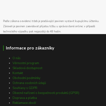
Podle zákona o evidenci tržeb je prodávající povinen vystavit kupujícímu účtenku.
Zároveň je povinen zaevidovat přijatou tržbu u správce daně online; v případě
technického výpadku pak nejpozději do 48 hodin.
Informace pro zákazníky
O nás
Věrnostní program
Skladová dostupnost
Kontakt
Obchodní podmínky
Ochrana osobních údajů
Souhlasy s GDPR
Obecné nařízení o bezpečnosti produktů (GPSR)
Doprava a platba
Reklamace zboží