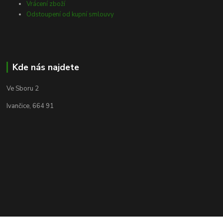
Vrácení zboží
Odstoupení od kupní smlouvy
Kde nás najdete
Ve Sboru 2
Ivančice, 664 91