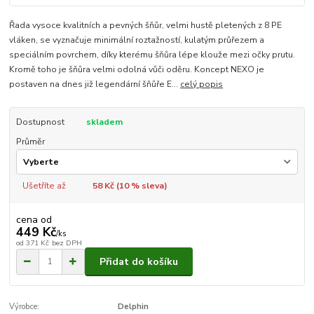
Řada vysoce kvalitních a pevných šňůr, velmi hustě pletených z 8 PE
vláken, se vyznačuje minimální roztažností, kulatým průřezem a
speciálním povrchem, díky kterému šňůra lépe klouže mezi očky prutu.
Kromě toho je šňůra velmi odolná vůči oděru. Koncept NEXO je
postaven na dnes již legendární šňůře E...
celý popis
Dostupnost
skladem
Průměr
Ušetříte až
58 Kč (
10
% sleva)
cena od
449 Kč
/
ks
od
371 Kč
bez DPH
Přidat do košíku
Výrobce:
Delphin