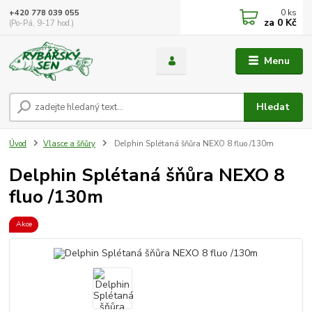
0
ks
+420 778 039 055
za
0 Kč
(Po-Pá, 9-17 hod.)
Menu
Hledat
Úvod
Vlasce a šňůry
Delphin Splétaná šňůra NEXO 8 fluo /130m
Delphin Splétaná šňůra NEXO 8
fluo /130m
Akce