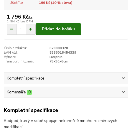
Ušetříte
199 Kč (
10
% sleva)
1 796 Kč
/
ks
1 484 Kč
bez DPH
Přidat do košíku
Číslo produktu:
870000328
EAN kód:
8586018454339
Výrobce:
Delphin
Transportní rozměr:
75x30x6cm
Kompletní specifikace
Komentáře
0
Kompletní specifikace
Rodpod, který v sobě spojuje nekonečně mnoho rozměrových
modifikací.