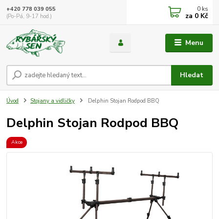
0
ks
+420 778 039 055
za
0 Kč
(Po-Pá, 9-17 hod.)
Menu
Hledat
Úvod
Stojany a vidličky
Delphin Stojan Rodpod BBQ
Delphin Stojan Rodpod BBQ
Akce