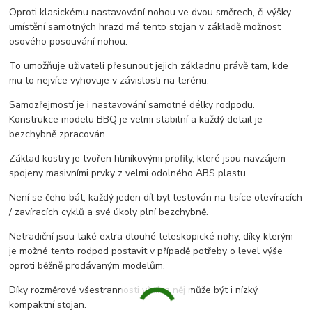
Oproti klasickému nastavování nohou ve dvou směrech, či výšky
umístění samotných hrazd má tento stojan v základě možnost
osového posouvání nohou.
To umožňuje uživateli přesunout jejich základnu právě tam, kde
mu to nejvíce vyhovuje v závislosti na terénu.
Samozřejmostí je i nastavování samotné délky rodpodu.
Konstrukce modelu BBQ je velmi stabilní a každý detail je
bezchybně zpracován.
Základ kostry je tvořen hliníkovými profily, které jsou navzájem
spojeny masivními prvky z velmi odolného ABS plastu.
Není se čeho bát, každý jeden díl byl testován na tisíce otevíracích
/ zavíracích cyklů a své úkoly plní bezchybně.
Netradiční jsou také extra dlouhé teleskopické nohy, díky kterým
je možné tento rodpod postavit v případě potřeby o level výše
oproti běžně prodávaným modelům.
Díky rozměrové všestrannosti však z něj může být i nízký
kompaktní stojan.