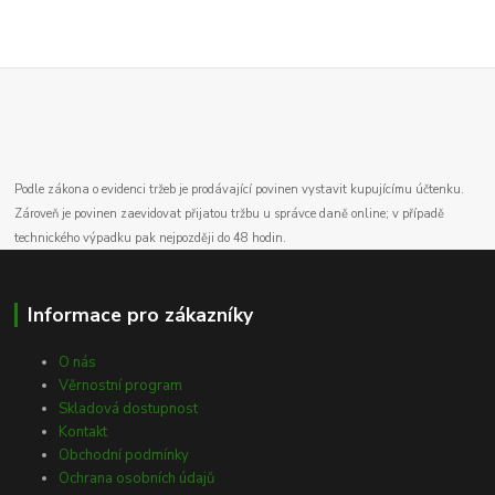
Podle zákona o evidenci tržeb je prodávající povinen vystavit kupujícímu účtenku.
Zároveň je povinen zaevidovat přijatou tržbu u správce daně online; v případě
technického výpadku pak nejpozději do 48 hodin.
Informace pro zákazníky
O nás
Věrnostní program
Skladová dostupnost
Kontakt
Obchodní podmínky
Ochrana osobních údajů