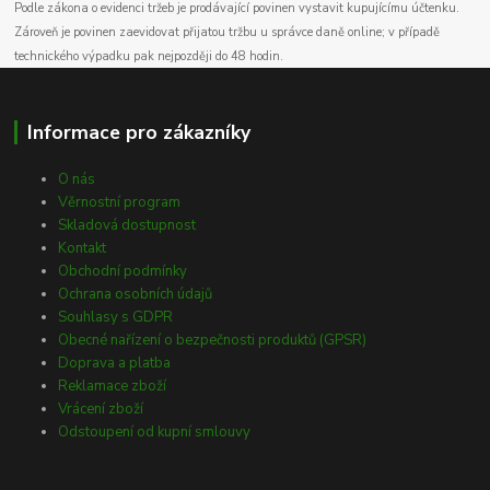
Podle zákona o evidenci tržeb je prodávající povinen vystavit kupujícímu účtenku.
Zároveň je povinen zaevidovat přijatou tržbu u správce daně online; v případě
technického výpadku pak nejpozději do 48 hodin.
Informace pro zákazníky
O nás
Věrnostní program
Skladová dostupnost
Kontakt
Obchodní podmínky
Ochrana osobních údajů
Souhlasy s GDPR
Obecné nařízení o bezpečnosti produktů (GPSR)
Doprava a platba
Reklamace zboží
Vrácení zboží
Odstoupení od kupní smlouvy