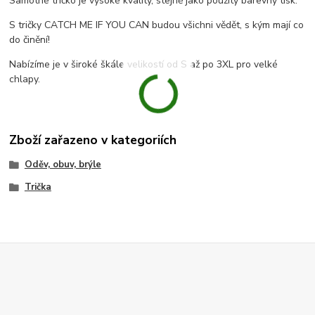
Samotné tričko je vysoké kvality, stejně jako použitý barevný tisk.
S tričky CATCH ME IF YOU CAN budou všichni vědět, s kým mají co
do činění!
Nabízíme je v široké škále velikostí od S až po 3XL pro velké
chlapy.
Zboží zařazeno v kategoriích
Oděv, obuv, brýle
Trička