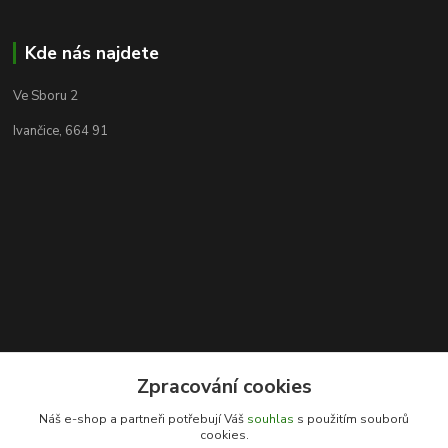
Kde nás najdete
Ve Sboru 2
Ivančice, 664 91
Zpracování cookies
Kontakty
Náš e-shop a partneři potřebují Váš
souhlas
s použitím souborů
cookies.