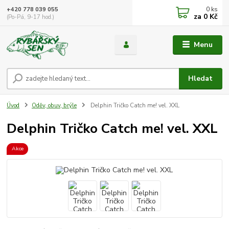
0
ks
+420 778 039 055
za
0 Kč
(Po-Pá, 9-17 hod.)
Menu
Hledat
Úvod
Oděv, obuv, brýle
Delphin Tričko Catch me! vel. XXL
Delphin Tričko Catch me! vel. XXL
Akce