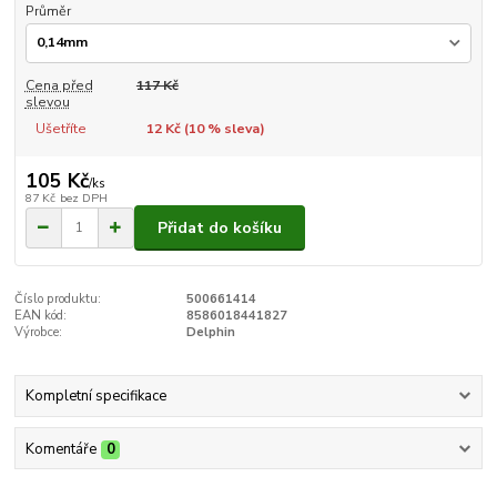
Průměr
Cena před
117 Kč
slevou
Ušetříte
12 Kč (
10
% sleva)
105 Kč
/
ks
87 Kč
bez DPH
Přidat do košíku
Číslo produktu:
500661414
EAN kód:
8586018441827
Výrobce:
Delphin
Kompletní specifikace
Komentáře
0