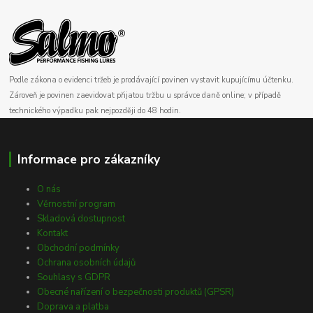
Podle zákona o evidenci tržeb je prodávající povinen vystavit kupujícímu účtenku.
Zároveň je povinen zaevidovat přijatou tržbu u správce daně online; v případě
technického výpadku pak nejpozději do 48 hodin.
Informace pro zákazníky
O nás
Věrnostní program
Skladová dostupnost
Kontakt
Obchodní podmínky
Ochrana osobních údajů
Souhlasy s GDPR
Obecné nařízení o bezpečnosti produktů (GPSR)
Doprava a platba