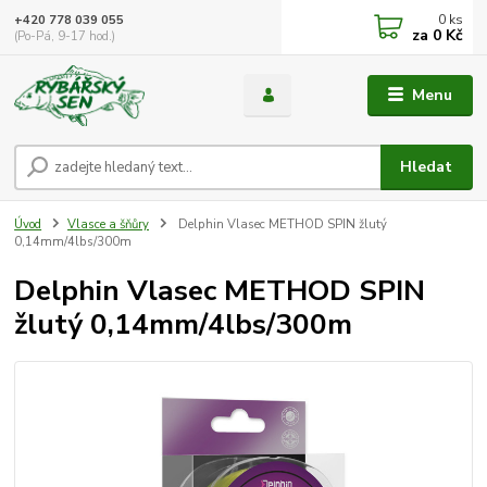
0
ks
+420 778 039 055
za
0 Kč
(Po-Pá, 9-17 hod.)
Menu
Hledat
Úvod
Vlasce a šňůry
Delphin Vlasec METHOD SPIN žlutý
0,14mm/4lbs/300m
Delphin Vlasec METHOD SPIN
žlutý 0,14mm/4lbs/300m