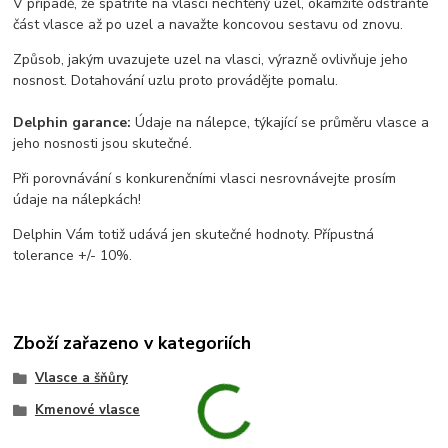
V případě, že spatříte na vlasci nechtěný uzel, okamžitě odstraňte
část vlasce až po uzel a navažte koncovou sestavu od znovu.
Způsob, jakým uvazujete uzel na vlasci, výrazně ovlivňuje jeho
nosnost. Dotahování uzlu proto provádějte pomalu.
Delphin garance:
Údaje na nálepce, týkající se průměru vlasce a
jeho nosnosti jsou skutečné.
Při porovnávání s konkurenčními vlasci nesrovnávejte prosím
údaje na nálepkách!
Delphin Vám totiž udává jen skutečné hodnoty. Přípustná
tolerance +/- 10%.
Zboží zařazeno v kategoriích
Vlasce a šňůry
Kmenové vlasce