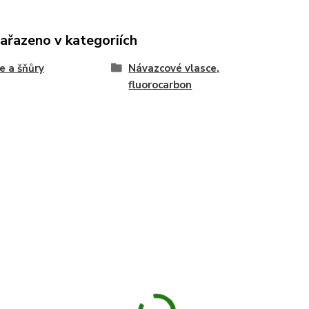
zařazeno v kategoriích
e a šňůry
Návazcové vlasce,
fluorocarbon