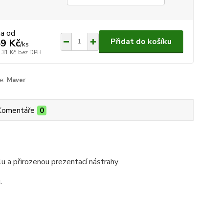
na od
Přidat do košíku
9 Kč
/
ks
131 Kč
bez DPH
e:
Maver
Komentáře
0
lu a přirozenou prezentací nástrahy.
.