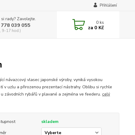
Přihlášení
 si rady? Zavolejte.
0
ks
 778 039 055
za
0 Kč
, 9-17 hod.)
m
jící návazcový vlasec japonské výroby, vyniká vysokou
tí v uzlu a přirozenou prezentací nástrahy. Oblibu si rychle
 i u závodních rybářů v plavané a zejména ve feederu.
celý
tupnost
skladem
měr