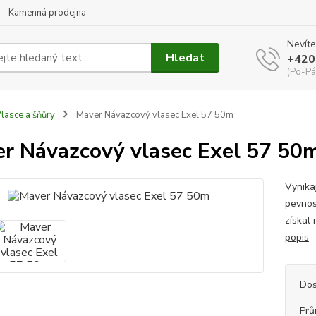
Kamenná prodejna
Nevíte
Hledat
+420
(Po-Pá
lasce a šňůry
Maver Návazcový vlasec Exel 57 50m
r Návazcový vlasec Exel 57 50
Vynika
pevnos
získal
popis
Dos
Prů