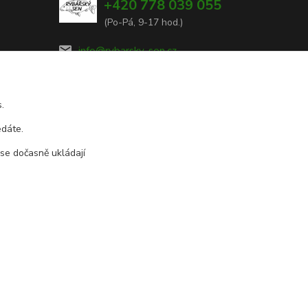
+420 778 039 055
(Po-Pá, 9-17 hod.)
info@rybarsky-sen.cz
.
edáte.
 se dočasně ukládají
Vytvořeno na
Eshop-rychle.cz