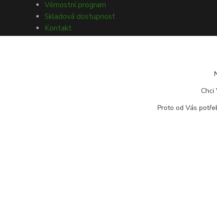
Věrnostní program
Skladová dostupnost
Kontakt
Obchodní podmínky
Ochrana osobních údajů
Souhlasy s GDPR
Obecné nařízení o bezpečnosti
produktů (GPSR)
Chci 
Doprava a platba
Proto od Vás potřeb
Reklamace zboží
Vrácení zboží
Odstoupení od kupní smlouvy
© Copyright 2026 Rybářský sen