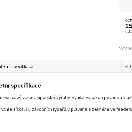
ce
15
od
Výrobc
etní specifikace
tní specifikace
í návazcový vlasec japonské výroby, vyniká vysokou pevností v uz
 rychle získal i u závodních rybářů v plavané a zejména ve feederu