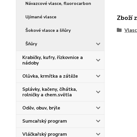
Návazcové vlasce, fluorocarbon
Zboží 
Ujímané vlasce
Vlasc
Šokové vlasce a šňůry
Šňůry
Krabičky, kufry, řízkovnice a
nádoby
Olůvka, krmítka a zátěže
Splávky, kačeny, číhátka,
rolničky a chem.světla
Oděv, obuv, brýle
Sumcařský program
Vláčkařský program