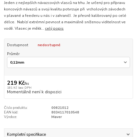
Jeden z nejlepších návazcových vlasců na trhu. Je určený pro přípravu
koncových návazců a svoji kvalitu potvrzuje při vrcholových závodech
v plavané a feederu u nás i v zahraničí. Je přesně kalibrovaný po celé
délce. Nabízí extrémní pevnost a maximálně sníženou viditelnost ve
vodě. Vlasec je měkk...
celý popis
Dostupnost
nedostupné
Průměr
219 Kč
/
ks
181 Kč
bez DPH
Momentálně není k dispozici
Číslo produktu:
00621012
EAN kód:
8034117010548
Výrobce:
Maver
Kompletní specifikace