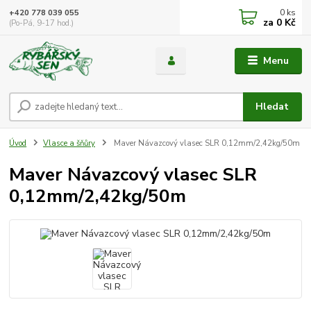
0
ks
+420 778 039 055
za
0 Kč
(Po-Pá, 9-17 hod.)
Menu
Hledat
Úvod
Vlasce a šňůry
Maver Návazcový vlasec SLR 0,12mm/2,42kg/50m
Maver Návazcový vlasec SLR
0,12mm/2,42kg/50m