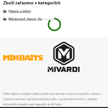
Zboží zařazeno v kategoriích
Vlasce a šňůry
Návazcové vlasce, fluorocarbon
Podle zákona o evidenci tržeb je prodávající povinen vystavit kupujícímu účtenku.
Zároveň je povinen zaevidovat přijatou tržbu u správce daně online; v případě
technického výpadku pak nejpozději do 48 hodin.