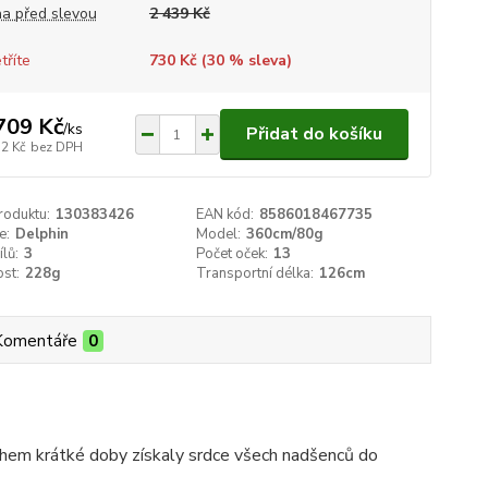
a před slevou
2 439 Kč
tříte
730 Kč (
30
% sleva)
709 Kč
/
ks
Přidat do košíku
12 Kč
bez DPH
roduktu:
130383426
EAN kód:
8586018467735
e:
Delphin
Model:
360cm/80g
ílů:
3
Počet oček:
13
st:
228g
Transportní délka:
126cm
Komentáře
0
ěhem krátké doby získaly srdce všech nadšenců do