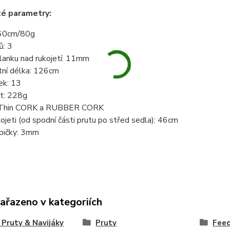
ké parametry:
60cm/80g
ů: 3
lanku nad rukojetí: 11mm
tní délka: 126cm
ek: 13
t: 228g
: Thin CORK a RUBBER CORK
ojeti (od spodní části prutu po střed sedla): 46cm
pičky: 3mm
zařazeno v kategoriích
Pruty & Navijáky
Pruty
Fee