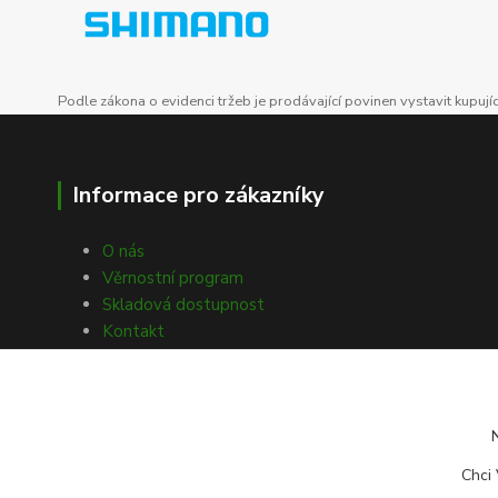
Podle zákona o evidenci tržeb je prodávající povinen vystavit kupuj
Informace pro zákazníky
O nás
Věrnostní program
Skladová dostupnost
Kontakt
Obchodní podmínky
Ochrana osobních údajů
Souhlasy s GDPR
Obecné nařízení o bezpečnosti
produktů (GPSR)
Chci 
Doprava a platba