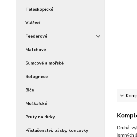
Teleskopické
Vláčecí
Feederové
Matchové
Sumcové a mořské
Bolognese
Biče
Kompl
Muškařské
Komple
Pruty na dírky
Druhá, v
Příslušenství: pásky, koncovky
jemných š