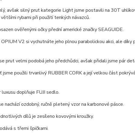
hlý, avšak silný prut kategorie Light jsme postavili na 30T uhlí
s většími rybami při použití tenkých návazců.
 osazen ověřenými očky přední americké značky SEAGUIDE.
s OPIUM V2 si vychutnáte jeho plnou parabolickou akci, ale dík
se prut velmi podobá jeho předchůdci, avšak přidali jsme pár deta
ť jsme použili trvanlivý RUBBER CORK a její velkou část pokrýv
 luxusu doplňuje FUJI sedlo.
e nachází ozdobný, ručně pletený vzor na karbonové pásce.
ednotlivých dílů je zesíleno kovovými kroužky.
odává s třemi špičkami.