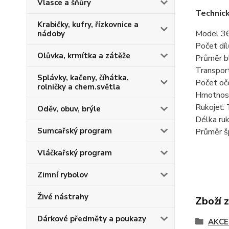
Vlasce a šňůry
Technic
Krabičky, kufry, řízkovnice a
Model 3
nádoby
Počet díl
Olůvka, krmítka a zátěže
Průměr b
Transpor
Splávky, kačeny, číhátka,
Počet oč
rolničky a chem.světla
Hmotnos
Rukojeť
Oděv, obuv, brýle
Délka ruk
Sumcařský program
Průměr š
Vláčkařský program
Zimní rybolov
Živé nástrahy
Zboží 
Dárkové předměty a poukazy
AKCE 