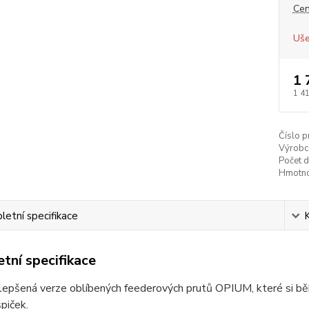
Cen
Uše
1 
1 4
Číslo p
Výrobc
Počet d
Hmotno
etní specifikace
tní specifikace
ylepšená verze oblíbených feederových prutů OPIUM, které si b
piček.