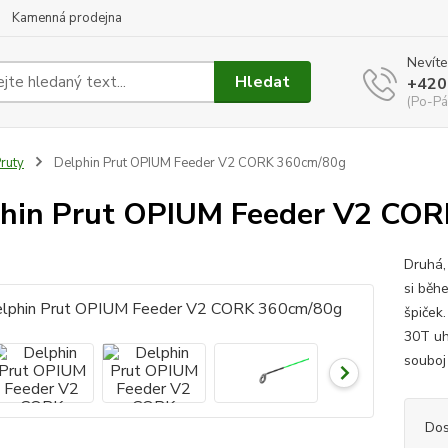
Kamenná prodejna
Nevíte
Hledat
+420
(Po-Pá
ruty
Delphin Prut OPIUM Feeder V2 CORK 360cm/80g
hin Prut OPIUM Feeder V2 CO
Druhá,
si běh
špiček.
30T uh
souboj 
Dos