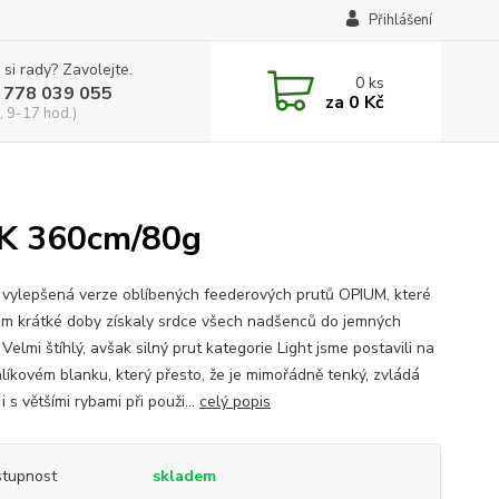
Přihlášení
 si rady? Zavolejte.
0
ks
 778 039 055
za
0 Kč
, 9-17 hod.)
RK 360cm/80g
 vylepšená verze oblíbených feederových prutů OPIUM, které
em krátké doby získaly srdce všech nadšenců do jemných
 Velmi štíhlý, avšak silný prut kategorie Light jsme postavili na
líkovém blanku, který přesto, že je mimořádně tenký, zvládá
i s většími rybami při použi...
celý popis
tupnost
skladem