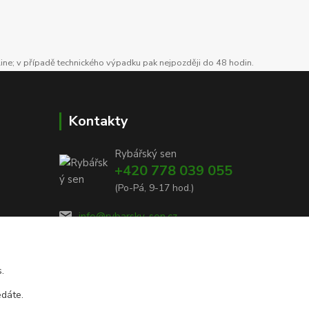
line; v případě technického výpadku pak nejpozději do 48 hodin.
Kontakty
Rybářský sen
+420 778 039 055
(Po-Pá, 9-17 hod.)
info@rybarsky-sen.cz
.
edáte.