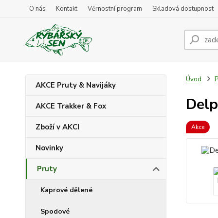
O nás
Kontakt
Věrnostní program
Skladová dostupnost
Úvod
P
AKCE Pruty & Navijáky
Delp
AKCE Trakker & Fox
Zboží v AKCI
Akce
Novinky
Pruty
Kaprové dělené
Spodové