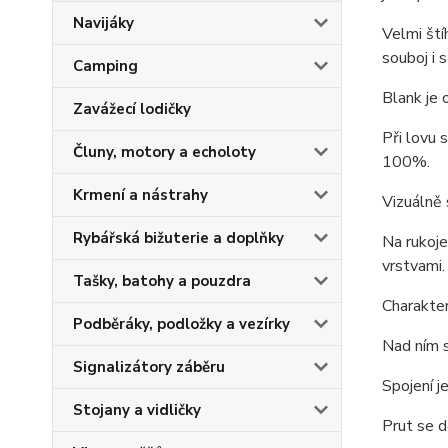
Navijáky
Velmi ští
souboj i 
Camping
Blank je
Zavážecí lodičky
Při lovu 
Čluny, motory a echoloty
100%.
Krmení a nástrahy
Vizuálně 
Rybářská bižuterie a doplňky
Na rukoje
vrstvami.
Tašky, batohy a pouzdra
Charakter
Podběráky, podložky a vezírky
Nad ním s
Signalizátory záběru
Spojení j
Stojany a vidličky
Prut se d