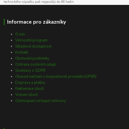
technického výpadku pak nejpozději do 48 hodin.
Informace pro zákazníky
O nás
Věrnostní program
Skladová dostupnost
Kontakt
Obchodní podmínky
Ochrana osobních údajů
Souhlasy s GDPR
Obecné nařízení o bezpečnosti produktů (GPSR)
Doprava a platba
Reklamace zboží
Vrácení zboží
Odstoupení od kupní smlouvy