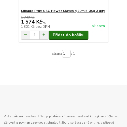
Mikado Prut NSC Power Match 4,20m 5-30g 3 díly
1 749 Kč
1 574 Kč
/
ks
skladem
1 301 Kč
bez DPH
Přidat do košíku
strana
z 1
Podle zákona o evidenci tržeb je prodávající povinen vystavit kupujícímu účtenku.
Zároveň je povinen zaevidovat přijatou tržbu u správce daně online; v případě