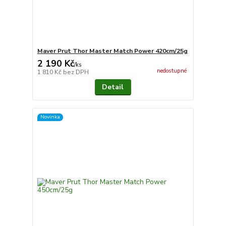
Maver Prut Thor Master Match Power 420cm/25g
2 190 Kč
/
ks
nedostupné
1 810 Kč
bez DPH
Detail
Novinka