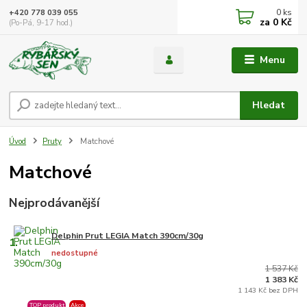
0
ks
+420 778 039 055
za
0 Kč
(Po-Pá, 9-17 hod.)
Menu
Hledat
Úvod
Pruty
Matchové
Matchové
Nejprodávanější
Delphin Prut LEGIA Match 390cm/30g
1.
nedostupné
1 537 Kč
1 383 Kč
1 143 Kč bez DPH
TOP produkt
Akce