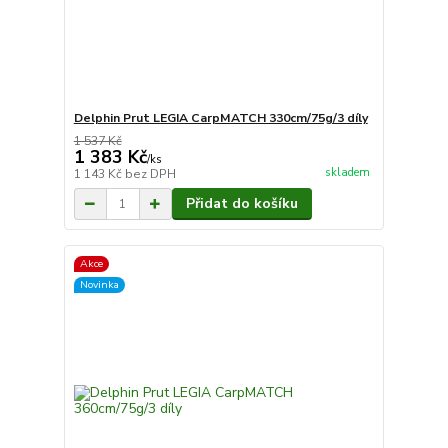
Delphin Prut LEGIA CarpMATCH 330cm/75g/3 díly
1 537 Kč
1 383 Kč
/
ks
skladem
1 143 Kč
bez DPH
Přidat do košíku
Akce
Novinka