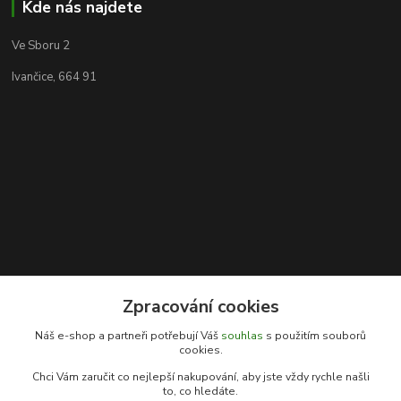
Kde nás najdete
Ve Sboru 2
Ivančice, 664 91
Zpracování cookies
Kontakty
Náš e-shop a partneři potřebují Váš
souhlas
s použitím souborů
cookies.
Rybářský sen
Chci Vám zaručit co nejlepší nakupování, aby jste vždy rychle našli
+420 778 039 055
to, co hledáte.
(Po-Pá, 9-17 hod.)