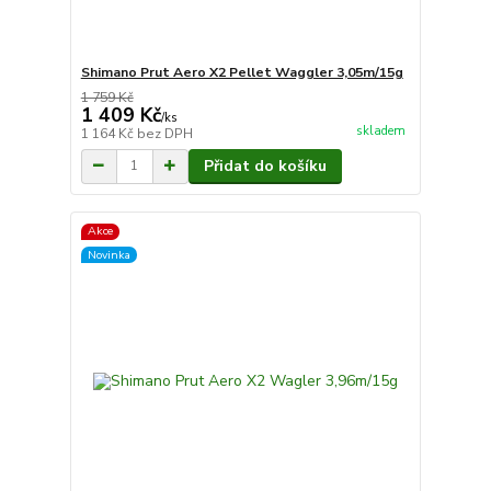
Shimano Prut Aero X2 Pellet Waggler 3,05m/15g
1 759 Kč
1 409 Kč
/
ks
skladem
1 164 Kč
bez DPH
Přidat do košíku
Akce
Novinka