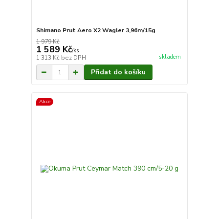
Shimano Prut Aero X2 Wagler 3,96m/15g
1 979 Kč
1 589 Kč
/
ks
skladem
1 313 Kč
bez DPH
Přidat do košíku
Akce