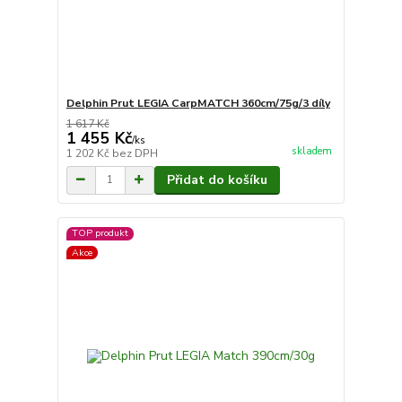
Delphin Prut LEGIA CarpMATCH 360cm/75g/3 díly
1 617 Kč
1 455 Kč
/
ks
skladem
1 202 Kč
bez DPH
Přidat do košíku
TOP produkt
Akce