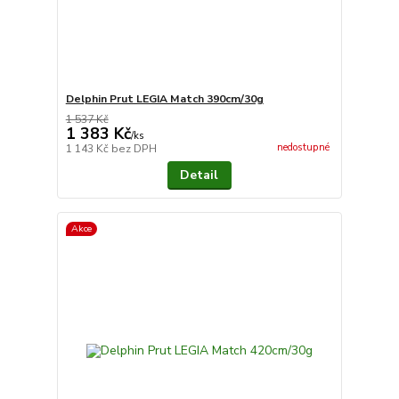
Delphin Prut LEGIA Match 390cm/30g
1 537 Kč
1 383 Kč
/
ks
nedostupné
1 143 Kč
bez DPH
Detail
Akce