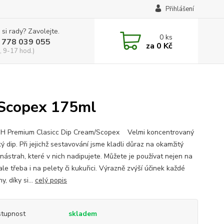
Přihlášení
 si rady? Zavolejte.
0
ks
 778 039 055
za
0 Kč
, 9-17 hod.)
/Scopex 175ml
SH Premium Clasicc Dip Cream/Scopex Velmi koncentrovaný
ý dip. Při jejichž sestavování jsme kladli důraz na okamžitý
 nástrah, které v nich nadipujete. Můžete je používat nejen na
 ale třeba i na pelety či kukuřici. Výrazně zvýší účinek každé
y, díky si...
celý popis
tupnost
skladem