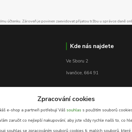
ícímu účtenku. Zároveň je povinen zaevidovat přijatou tržbu u správce daně on
Kde nás najdete
Ve Sboru 2
Ivančice, 664 91
Zpracování cookies
Náš e-shop a partneři potřebují Váš
souhlas
s použitím souborů cookies
Vám zaručit co nejlepší nakupování, aby jste vždy rychle našli to, co hl
uji souhlas se zpracováním souborů cookies tj. malých souborů, které