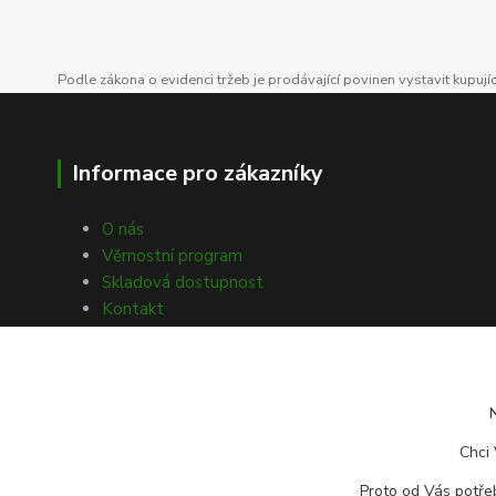
Podle zákona o evidenci tržeb je prodávající povinen vystavit kupuj
Informace pro zákazníky
O nás
Věrnostní program
Skladová dostupnost
Kontakt
Obchodní podmínky
Ochrana osobních údajů
Souhlasy s GDPR
Obecné nařízení o bezpečnosti
produktů (GPSR)
Chci 
Doprava a platba
Proto od Vás potřeb
Reklamace zboží