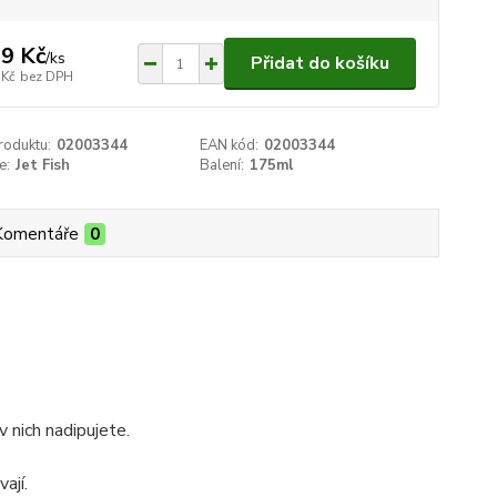
9 Kč
/
ks
Přidat do košíku
 Kč
bez DPH
roduktu:
02003344
EAN kód:
02003344
e:
Jet Fish
Balení:
175ml
Komentáře
0
v nich nadipujete.
ají.