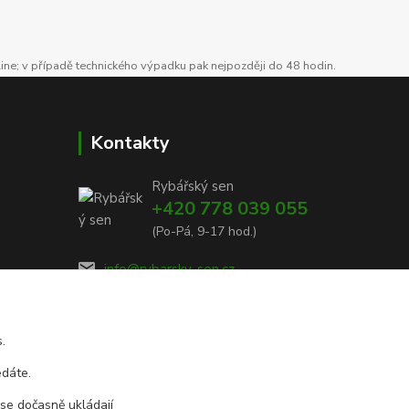
line; v případě technického výpadku pak nejpozději do 48 hodin.
Kontakty
Rybářský sen
+420 778 039 055
(Po-Pá, 9-17 hod.)
info@rybarsky-sen.cz
.
edáte.
 se dočasně ukládají