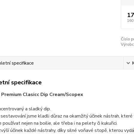
17
160
Číslo p
Výrobc
etní specifikace
tní specifikace
H Premium Clasicc Dip Cream/Scopex
centrovaný a sladký dip.
hž sestavování jsme kladli důraz na okamžitý účinek nástrah, které 
používat nejen na boilie, ale třeba i na pelety či kukuřici.
výší účinek každé nástrahy, díky silné voňavé stopě, kterou vydáv