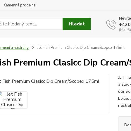
Kamenná prodejna
Nevíte
Hledat
+420
(Po-Pá
rmení a nástrahy
Jet Fish Premium Clasicc Dip Cream/Scopex 175ml
Fish Premium Clasicc Dip Cream
JET FI
a sladk
účinek
boilie,
nástrah
Dos