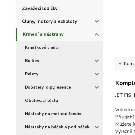
Zavážecí lodičky
Čluny, motory a echoloty
Krmení a nástrahy
Krmítkové směsi
Boilies
Kompl
Pelety
Komple
Boostery, dipy, esence
JET FIS
Obalovací těsta
Velmi kon
Nástrahy na method feeder
Při jejic
Můžete je 
Nástrahy na háček a pod háček
Výrazně z