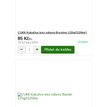
CUKK Kukuřice bez nálevu Broskev 125g/(220ml)
85 Kč
/
ks
skladem
76 Kč
bez DPH
Přidat do košíku