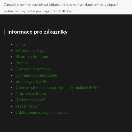
Zároveň je povinen zaevidovat přijatou tržbu u správce daně online; v případě
technického výpadku pak nejpozději do 48 hodin.
Informace pro zákazníky
O nás
Věrnostní program
Skladová dostupnost
Kontakt
Obchodní podmínky
Ochrana osobních údajů
Souhlasy s GDPR
Obecné nařízení o bezpečnosti produktů (GPSR)
Doprava a platba
Reklamace zboží
Vrácení zboží
Odstoupení od kupní smlouvy