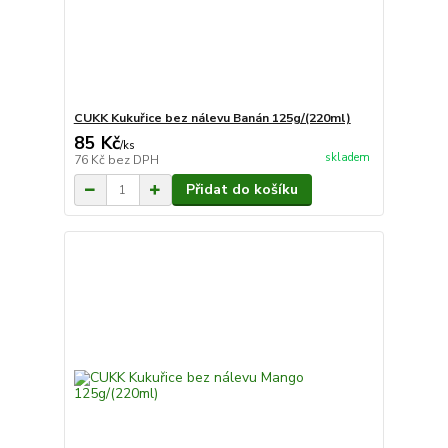
CUKK Kukuřice bez nálevu Banán 125g/(220ml)
85 Kč
/
ks
skladem
76 Kč
bez DPH
Přidat do košíku