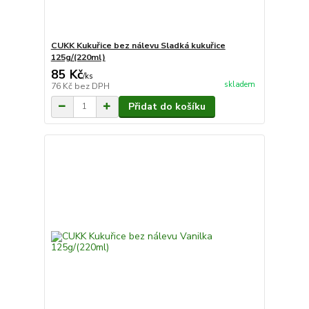
CUKK Kukuřice bez nálevu Sladká kukuřice
125g/(220ml)
85 Kč
/
ks
skladem
76 Kč
bez DPH
Přidat do košíku