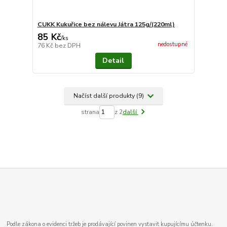
CUKK Kukuřice bez nálevu Játra 125g/(220ml)
85 Kč
/
ks
nedostupné
76 Kč
bez DPH
Detail
Načíst další produkty (9)
strana
z 2
další
Podle zákona o evidenci tržeb je prodávající povinen vystavit kupujícímu účtenku.