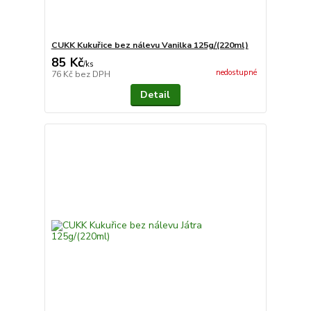
CUKK Kukuřice bez nálevu Vanilka 125g/(220ml)
85 Kč
/
ks
nedostupné
76 Kč
bez DPH
Detail