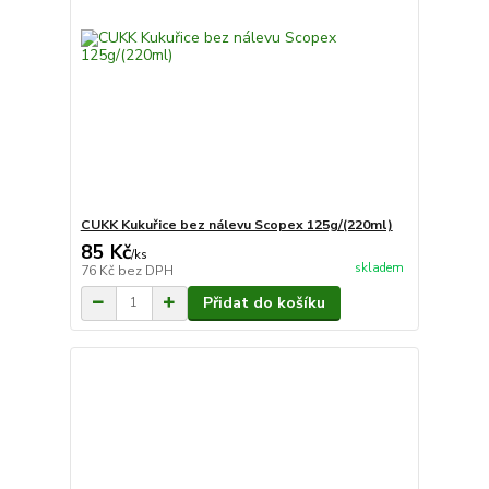
CUKK Kukuřice bez nálevu Scopex 125g/(220ml)
85 Kč
/
ks
skladem
76 Kč
bez DPH
Přidat do košíku