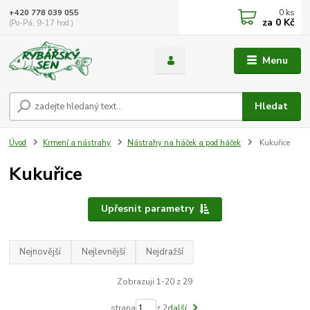
0
ks
+420 778 039 055
za
0 Kč
(Po-Pá, 9-17 hod.)
Menu
Hledat
Úvod
Krmení a nástrahy
Nástrahy na háček a pod háček
Kukuřice
Kukuřice
Upřesnit parametry
Nejnovější
Nejlevnější
Nejdražší
Zobrazuji 1-20 z 29
strana
z 2
další