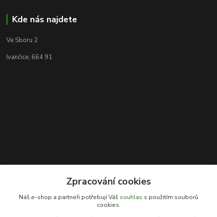
Kde nás najdete
Ve Sboru 2
Ivančice, 664 91
Zpracování cookies
Kontakty
Náš e-shop a partneři potřebují Váš
souhlas
s použitím souborů
cookies.
Rybářský sen