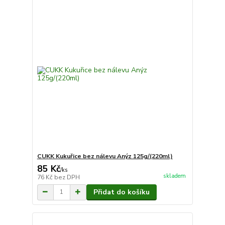
CUKK Kukuřice bez nálevu Anýz 125g/(220ml)
85 Kč
/
ks
skladem
76 Kč
bez DPH
Přidat do košíku