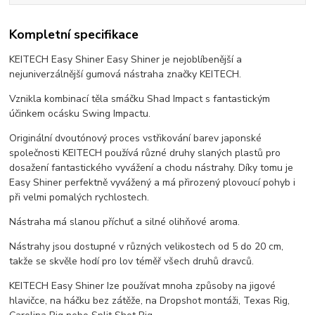
Kompletní specifikace
KEITECH Easy Shiner Easy Shiner je nejoblíbenější a
nejuniverzálnější gumová nástraha značky KEITECH.
Vznikla kombinací těla smáčku Shad Impact s fantastickým
účinkem ocásku Swing Impactu.
Originální dvoutónový proces vstřikování barev japonské
společnosti KEITECH používá různé druhy slaných plastů pro
dosažení fantastického vyvážení a chodu nástrahy. Díky tomu je
Easy Shiner perfektně vyvážený a má přirozený plovoucí pohyb i
při velmi pomalých rychlostech.
Nástraha má slanou příchuť a silné olihňové aroma.
Nástrahy jsou dostupné v různých velikostech od 5 do 20 cm,
takže se skvěle hodí pro lov téměř všech druhů dravců.
KEITECH Easy Shiner Ize používat mnoha způsoby na jigové
hlavičce, na háčku bez zátěže, na Dropshot montáži, Texas Rig,