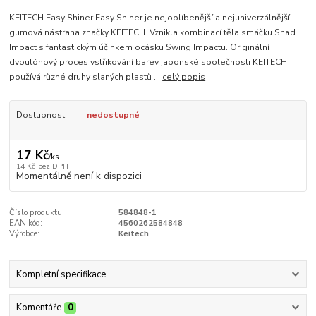
KEITECH Easy Shiner Easy Shiner je nejoblíbenější a nejuniverzálnější
gumová nástraha značky KEITECH. Vznikla kombinací těla smáčku Shad
Impact s fantastickým účinkem ocásku Swing Impactu. Originální
dvoutónový proces vstřikování barev japonské společnosti KEITECH
používá různé druhy slaných plastů ...
celý popis
Dostupnost
nedostupné
17 Kč
/
ks
14 Kč
bez DPH
Momentálně není k dispozici
Číslo produktu:
584848-1
EAN kód:
4560262584848
Výrobce:
Keitech
Kompletní specifikace
Komentáře
0