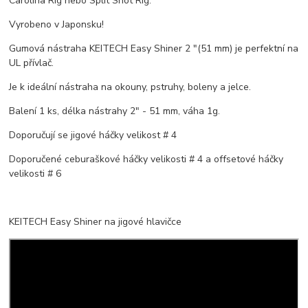
Carolina Rig nebo Split Shot Rig.
Vyrobeno v Japonsku!
Gumová nástraha KEITECH Easy Shiner 2 "(51 mm) je perfektní na
UL přívlač.
Je k ideální nástraha na okouny, pstruhy, boleny a jelce.
Balení 1 ks, délka nástrahy 2" - 51 mm, váha 1g.
Doporučují se jigové háčky velikost # 4
Doporučené ceburaškové háčky velikosti # 4 a offsetové háčky
velikosti # 6
KEITECH Easy Shiner na jigové hlavičce