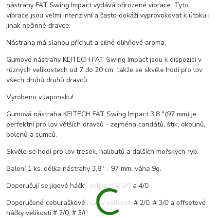
nástrahy FAT Swing Impact vydává přirozené vibrace. Tyto
vibrace jsou velmi intenzivní a často dokáží vyprovokovat k útoku i
jinak nečinné dravce.
Nástraha má slanou příchuť a silné olihňové aroma.
Gumové nástrahy KEITECH FAT Swing Impact jsou k dispozici v
různých velikostech od 7 do 20 cm, takže se skvěle hodí pro lov
všech druhů druhů dravců.
Vyrobeno v Japonsku!
Gumová nástraha KEITECH FAT Swing Impact 3,8 "(97 mm) je
perfektní pro lov větších dravců - zejména candátů, štik, okounů,
bolenů a sumců.
Skvěle se hodí pro lov tresek, halibutů a dalších mořských ryb.
Balení 1 ks, délka nástrahy 3,8" - 97 mm, váha 9g.
Doporučují se jigové háčky velikost # 3/0 a 4/0
Doporučené ceburaškové háčky velikosti # 2/0, # 3/0 a offsetové
háčky velikosti # 2/0, # 3/0