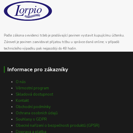
Podle zákona o evidenci tržeb je prodávající povinen vystavit kupujícímu účtenku.
Zároveň je povinen zaevidovat přijatou tržbu u správce daně online; v případě
technického výpadku pak nejpozději do 48 hodin.
Informace pro zákazníky
O nás
Věrnostní program
Skladová dostupnost
Kontakt
Obchodní podmínky
Ochrana osobních údajů
Souhlasy s GDPR
Obecné nařízení o bezpečnosti produktů (GPSR)
Doprava a platba