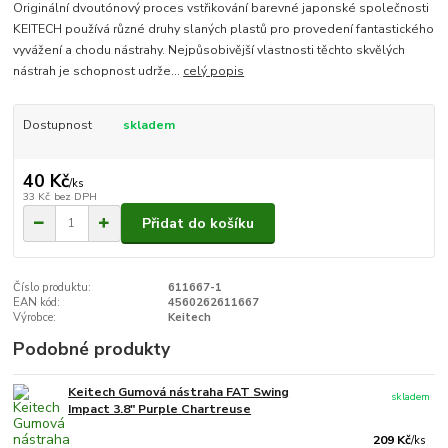
Originální dvoutónový proces vstřikování barevné japonské společnosti
KEITECH používá různé druhy slaných plastů pro provedení fantastického
vyvážení a chodu nástrahy. Nejpůsobivější vlastnosti těchto skvělých
nástrah je schopnost udrže...
celý popis
Dostupnost
skladem
40 Kč
/
ks
33 Kč
bez DPH
Přidat do košíku
Číslo produktu:
611667-1
EAN kód:
4560262611667
Výrobce:
Keitech
Podobné produkty
Keitech Gumová nástraha FAT Swing
skladem
Impact 3.8" Purple Chartreuse
209 Kč
/
ks