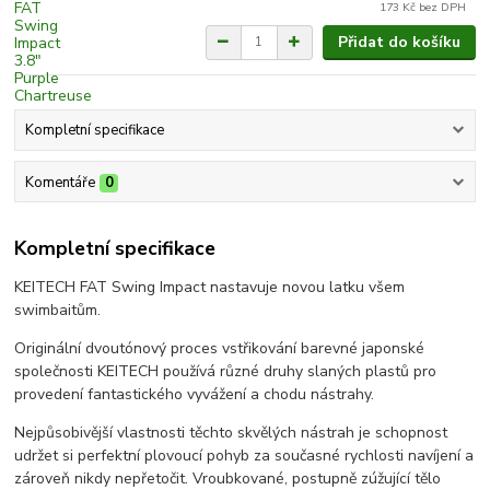
173 Kč
bez DPH
Přidat do košíku
Kompletní specifikace
Komentáře
0
Kompletní specifikace
KEITECH FAT Swing Impact nastavuje novou latku všem
swimbaitům.
Originální dvoutónový proces vstřikování barevné japonské
společnosti KEITECH používá různé druhy slaných plastů pro
provedení fantastického vyvážení a chodu nástrahy.
Nejpůsobivější vlastnosti těchto skvělých nástrah je schopnost
udržet si perfektní plovoucí pohyb za současné rychlosti navíjení a
zároveň nikdy nepřetočit. Vroubkované, postupně zúžující tělo