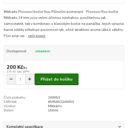
Mikbaits Plovoucí boilie fluo Půlnoční pomeranč Plovoucí fluo boilie
Mikbaits 14 mm jsou velmi účinnou nástrahou, použitelnou jak
samostatně, tak v kombinaci s klasickým boilie na panáčka. Jejich výrazná
barva zdálky přitahuje pozornost ryb, silné atraktivní aroma láká k záběru.
Fluo pop-up...
celý popis
Dostupnost
skladem
200 Kč
/
ks
179 Kč
bez DPH
Přidat do košíku
Číslo produktu:
249053
EAN kód:
8595602249053
Výrobce:
Mikbaits
Balení:
150ml
Kompletní specifikace