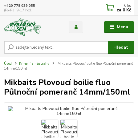
0
ks
+420 778 039 055
za
0 Kč
(Po-Pá, 9-17 hod.)
Menu
Hledat
Úvod
Krmení a nástrahy
Mikbaits Plovoucí boilie fluo Půlnoční pomeranč
14mm/150ml
Mikbaits Plovoucí boilie fluo
Půlnoční pomeranč 14mm/150ml