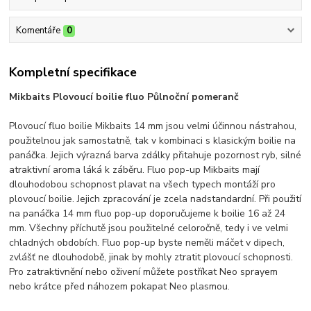
Komentáře
0
Kompletní specifikace
Mikbaits Plovoucí boilie fluo Půlnoční pomeranč
Plovoucí fluo boilie Mikbaits 14 mm jsou velmi účinnou nástrahou,
použitelnou jak samostatně, tak v kombinaci s klasickým boilie na
panáčka. Jejich výrazná barva zdálky přitahuje pozornost ryb, silné
atraktivní aroma láká k záběru. Fluo pop-up Mikbaits mají
dlouhodobou schopnost plavat na všech typech montáží pro
plovoucí boilie. Jejich zpracování je zcela nadstandardní. Při použití
na panáčka 14 mm fluo pop-up doporučujeme k boilie 16 až 24
mm. Všechny příchutě jsou použitelné celoročně, tedy i ve velmi
chladných obdobích. Fluo pop-up byste neměli máčet v dipech,
zvlášť ne dlouhodobě, jinak by mohly ztratit plovoucí schopnosti.
Pro zatraktivnění nebo oživení můžete postříkat Neo sprayem
nebo krátce před náhozem pokapat Neo plasmou.