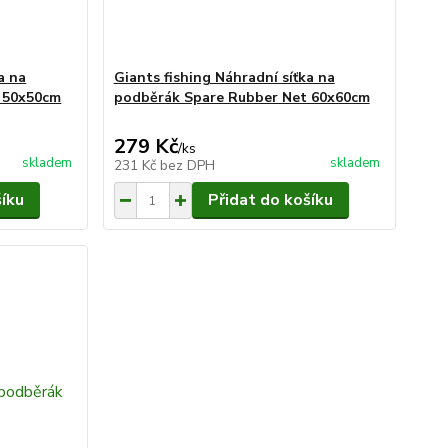
a na
Giants fishing Náhradní síťka na
 50x50cm
podběrák Spare Rubber Net 60x60cm
279 Kč
/
ks
skladem
skladem
231 Kč
bez DPH
šíku
Přidat do košíku