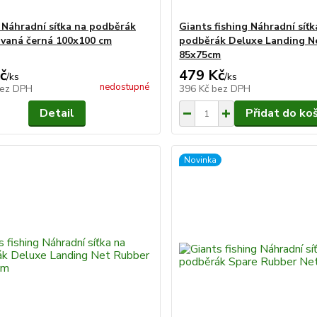
h Náhradní síťka na podběrák
Giants fishing Náhradní síťk
vaná černá 100x100 cm
podběrák Deluxe Landing N
85x75cm
č
479 Kč
/
ks
/
ks
nedostupné
ez DPH
396 Kč
bez DPH
Detail
Přidat do ko
Novinka