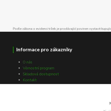
Podle zákona o evidenci tržeb je prodávající povinen vystavit kupuj
Informace pro zákazníky
O nás
Věrnostní program
Skladová dostupnost
Kontakt
Obchodní podmínky
Ochrana osobních údajů
Souhlasy s GDPR
Obecné nařízení o bezpečnosti
produktů (GPSR)