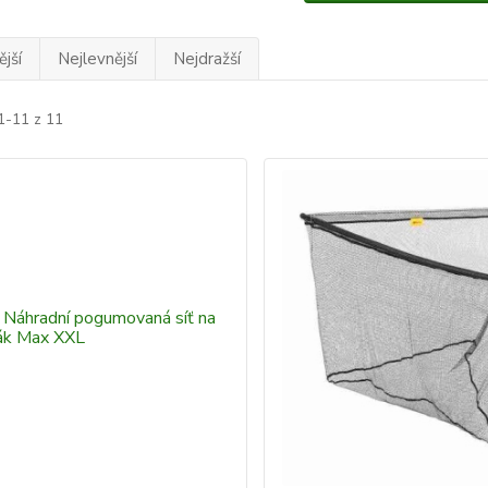
jší
Nejlevnější
Nejdražší
1-11 z 11