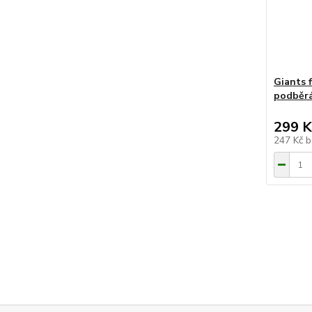
Giants 
podběrá
299 K
247 Kč
b