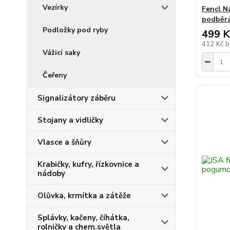
Vezírky
Fencl N
podběr
Podložky pod ryby
499 K
412 Kč
b
Vážicí saky
Čeřeny
Signalizátory záběru
Stojany a vidličky
Vlasce a šňůry
Krabičky, kufry, řízkovnice a
nádoby
Olůvka, krmítka a zátěže
Splávky, kačeny, číhátka,
rolničky a chem.světla