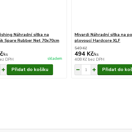
fishing Náhradní síťka na
Mivardi Náhradní síťka na p
k Spare Rubber Net 70x70cm
plovoucí Hardcore XLF
549 Kč
č
494 Kč
/
ks
/
ks
skladem
ez DPH
408 Kč
bez DPH
Přidat do košíku
Přidat do ko