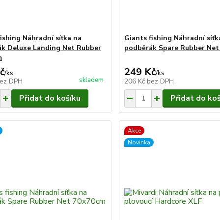
fishing Náhradní síťka na
Giants fishing Náhradní síťk
k Deluxe Landing Net Rubber
podběrák Spare Rubber Net
m
č
249 Kč
/
ks
/
ks
skladem
ez DPH
206 Kč
bez DPH
Přidat do košíku
Přidat do ko
Akce
Novinka