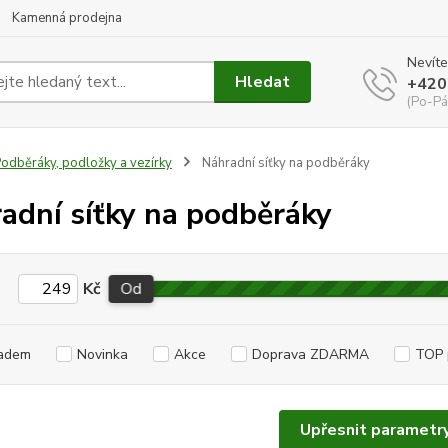
Kamenná prodejna
Nevíte
Hledat
+420
(Po-Pá
odběráky, podložky a vezírky
Náhradní síťky na podběráky
adní síťky na podběráky
Kč
Od
adem
Novinka
Akce
Doprava ZDARMA
TOP 
Upřesnit parametr