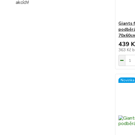
akcích!
Giants 
podběrá
70x60c
439 K
363 Kč
b
Novinka