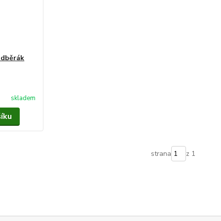
odběrák
skladem
šíku
strana
z 1