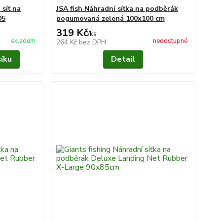
síť na
JSA fish Náhradní síťka na podběrák
05
pogumovaná zelená 100x100 cm
319 Kč
/
ks
skladem
nedostupné
264 Kč
bez DPH
šíku
Detail