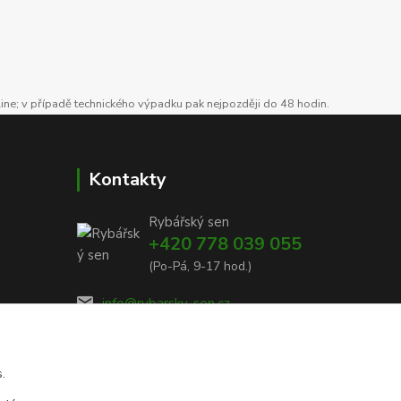
line; v případě technického výpadku pak nejpozději do 48 hodin.
Kontakty
Rybářský sen
+420 778 039 055
(Po-Pá, 9-17 hod.)
info@rybarsky-sen.cz
.