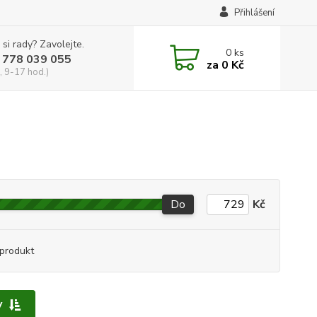
Přihlášení
 si rady? Zavolejte.
0
ks
 778 039 055
za
0 Kč
, 9-17 hod.)
Do
Kč
produkt
y