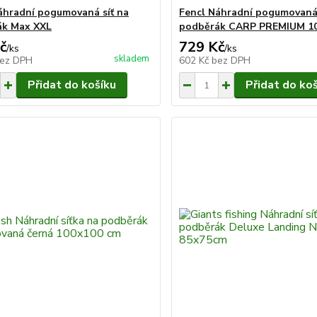
áhradní pogumovaná síť na
Fencl Náhradní pogumovaná 
ák Max XXL
podběrák CARP PREMIUM 1
č
729 Kč
/
ks
/
ks
skladem
ez DPH
602 Kč
bez DPH
Přidat do košíku
Přidat do ko