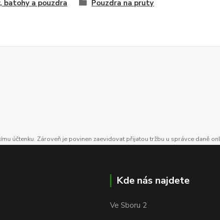
, batohy a pouzdra
Pouzdra na pruty
ícímu účtenku. Zároveň je povinen zaevidovat přijatou tržbu u správce daně on
Kde nás najdete
Ve Sboru 2