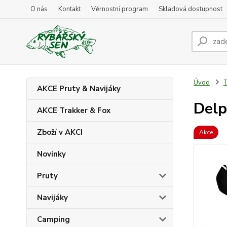
O nás
Kontakt
Věrnostní program
Skladová dostupnost
Úvod
T
AKCE Pruty & Navijáky
Delp
AKCE Trakker & Fox
Zboží v AKCI
Akce
Novinky
Pruty
Navijáky
Camping