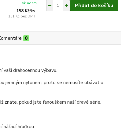
skladem
Přidat do košíku
158 Kč
/
ks
131 Kč
bez DPH
Komentáře
0
ní vaši drahocennou výbavu.
ytou jemným nylonem, proto se nemusíte obávat o
již znáte, pokud jste fanouškem naší dravé série.
í nářadí hračkou.