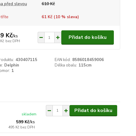
a před slevou
610 Kč
tříte
61 Kč (
10
% sleva)
9 Kč
/
ks
Přidat do košíku
 Kč
bez DPH
roduktu:
430407115
EAN kód:
8586018459006
e:
Delphin
Délka obalu:
115cm
komor:
1
Přidat do košíku
skladem
599 Kč
/
ks
495 Kč
bez DPH