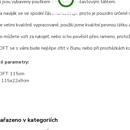
pů jsou vybaveny poutkem s mohutným plastovým táhlem.
a naviják se ve spodní části nerozšiřuje, proto je pouzdro určené n
e velmi kvalitně vypracované, použili jsme kvalitní pevnou látku a
o můžete vzít za rukojeť, nebo si ho pověsit přes rameno, proto
FT se s vámi bude nejlépe cítit v člunu, nebo při procházkách ko
ké parametry:
SOFT 115cm
: 115x22x9cm
zařazeno v kategoriích