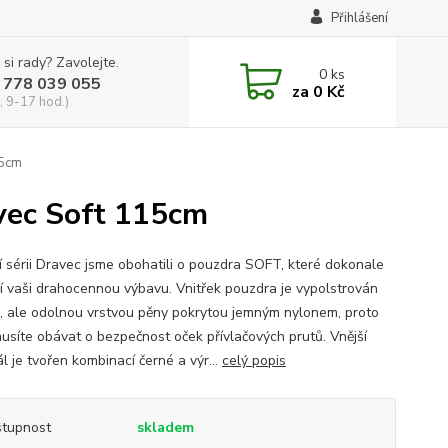
Přihlášení
 si rady? Zavolejte.
0
ks
 778 039 055
za
0 Kč
, 9-17 hod.)
15cm
avec Soft 115cm
í sérii Dravec jsme obohatili o pouzdra SOFT, které dokonale
í vaši drahocennou výbavu. Vnitřek pouzdra je vypolstrován
, ale odolnou vrstvou pěny pokrytou jemným nylonem, proto
usíte obávat o bezpečnost oček přívlačových prutů. Vnější
l je tvořen kombinací černé a výr...
celý popis
tupnost
skladem