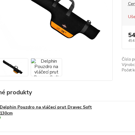
Cen
Uše
54
454
Číslo p
Výrobc
Počet 
é produkty
Delphin Pouzdro na vláčecí prut Dravec Soft
130cm