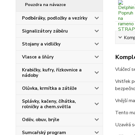
Pouzdra na návazce
Podběráky, podložky a vezírky
Signalizátory záběru
Kompl
Stojany a vidličky
Komple
Vlasce a šňůry
Vláčecí s
Krabičky, kufry, řízkovnice a
nádoby
Vnitřek 
bezpečnos
Olůvka, krmítka a zátěže
Vnější ma
Splávky, kačeny, číhátka,
rolničky a chem.světla
Tento mat
Oděv, obuv, brýle
Uzavírá s
Sumcařský program