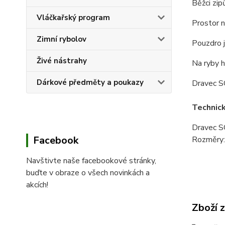
Běžci zi
Vláčkařský program
Prostor n
Zimní rybolov
Pouzdro j
Živé nástrahy
Na ryby h
Dárkové předměty a poukazy
Dravec SO
Technic
Dravec 
Facebook
Rozměry
Navštivte naše facebookové stránky,
buďte v obraze o všech novinkách a
akcích!
Zboží 