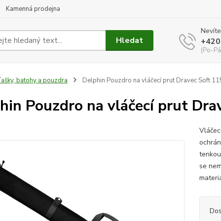
Kamenná prodejna
Nevíte
Hledat
+420
(Po-Pá
ašky, batohy a pouzdra
Delphin Pouzdro na vláčecí prut Dravec Soft 1
hin Pouzdro na vláčecí prut Dr
Vláčec
ochrán
tenkou
se nem
materiá
Dos