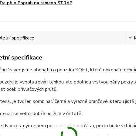
Delphin Popruh na rameno STRAP
etní specifikace
tní specifikace
érii Dravec jsme obohatili o pouzdra SOFT, které dokonale ochrá
pouzdra je vypolstrován tenkou, ale odolnou vrstvou pěny pokr
t oček přívlačových prutů.
teriál je tvořen kombinací černé a výrazné oranžové, kterou jistě 
eriál se velmi dobře udržuje v čistotě.
e dvoucestným zipem po celé své horní části, proto bude vkládán