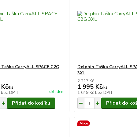
 Taška CarryALL SPACE C2G
Delphin Taška CarryALL SP
3XL
2 217 Kč
 Kč
1 995 Kč
/
ks
/
ks
skladem
č
bez DPH
1 649 Kč
bez DPH
Přidat do košíku
Přidat do ko
Akce