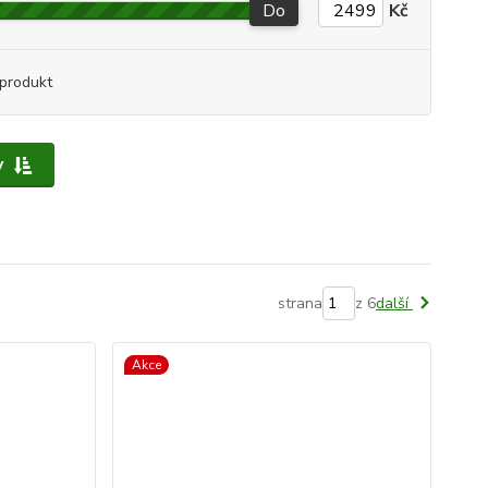
Do
Kč
produkt
y
strana
z 6
další
Akce