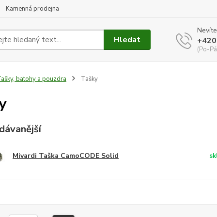
Kamenná prodejna
Nevíte
Hledat
+420
(Po-Pá
ašky, batohy a pouzdra
Tašky
y
dávanější
Mivardi Taška CamoCODE Solid
sk