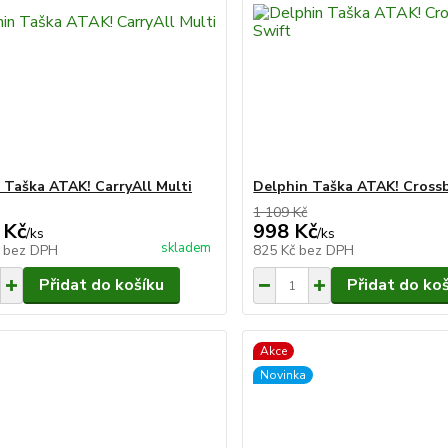
 Taška ATAK! CarryAll Multi
Delphin Taška ATAK! Cross
1 109 Kč
 Kč
998 Kč
/
ks
/
ks
skladem
č
bez DPH
825 Kč
bez DPH
Přidat do košíku
Přidat do ko
Akce
Novinka