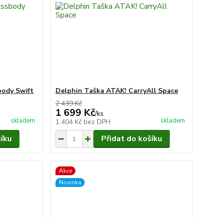
body Swift
Delphin Taška ATAK! CarryAll Space
2 439 Kč
1 699 Kč
/
ks
skladem
skladem
1 404 Kč
bez DPH
šíku
Přidat do košíku
Akce
Novinka