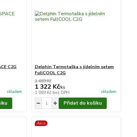
ACE C2G
Delphin Termotaška s jídelním setem
FullCOOL C2G
1 469 Kč
1 322 Kč
/
ks
skladem
skladem
1 093 Kč
bez DPH
šíku
Přidat do košíku
Akce