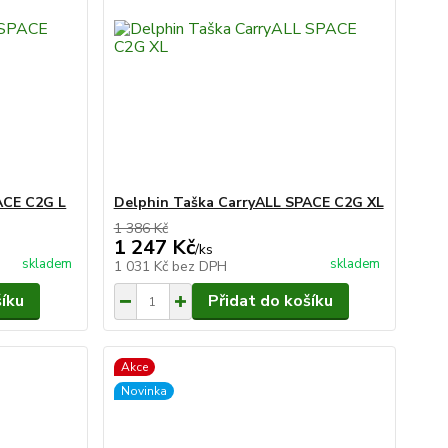
ACE C2G L
Delphin Taška CarryALL SPACE C2G XL
1 386 Kč
1 247 Kč
/
ks
skladem
skladem
1 031 Kč
bez DPH
šíku
Přidat do košíku
Akce
Novinka