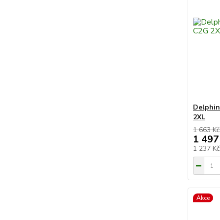
Delphin
2XL
1 663 Kč
1 497
1 237 K
Akce