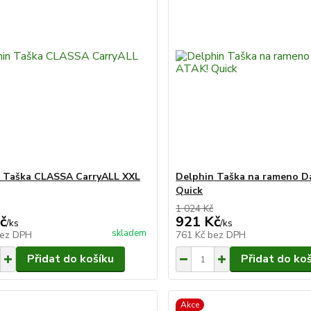
 Taška CLASSA CarryALL XXL
Delphin Taška na rameno D
Quick
1 024 Kč
č
921 Kč
/
ks
/
ks
skladem
ez DPH
761 Kč
bez DPH
Přidat do košíku
Přidat do ko
Akce