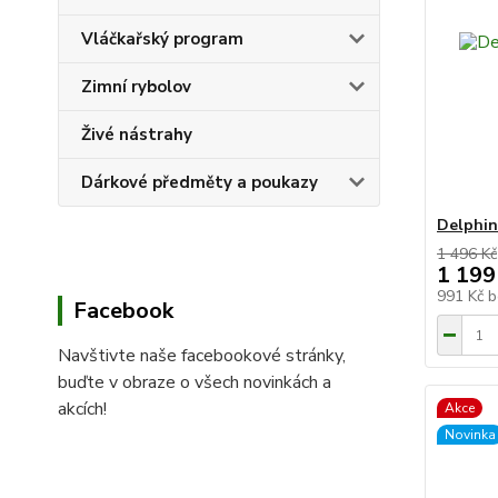
Vláčkařský program
Zimní rybolov
Živé nástrahy
Dárkové předměty a poukazy
Delphin
1 496 Kč
1 199
991 Kč
b
Facebook
Navštivte naše facebookové stránky,
buďte v obraze o všech novinkách a
akcích!
Akce
Novinka