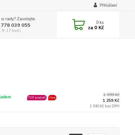
Přihlášení
 si rady? Zavolejte.
0
ks
 778 039 055
za
0 Kč
, 9-17 hod.)
1 399 Kč
ladem
TOP produkt
Akce
1 259 Kč
1 040 Kč bez DPH