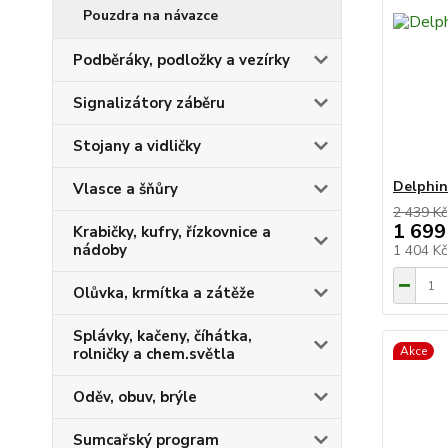
Pouzdra na návazce
Podběráky, podložky a vezírky
Signalizátory záběru
Stojany a vidličky
Delphin
Vlasce a šňůry
2 439 Kč
1 699
Krabičky, kufry, řízkovnice a
nádoby
1 404 K
Olůvka, krmítka a zátěže
Splávky, kačeny, číhátka,
Akce
rolničky a chem.světla
Oděv, obuv, brýle
Sumcařský program