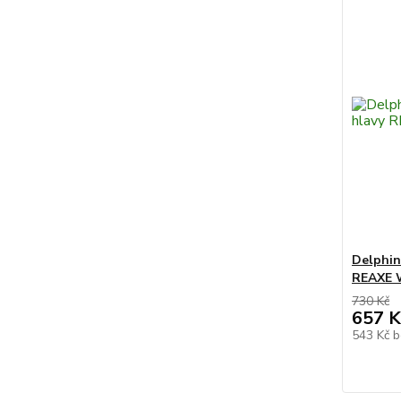
Delphin
REAXE 
730 Kč
657 K
543 Kč
b