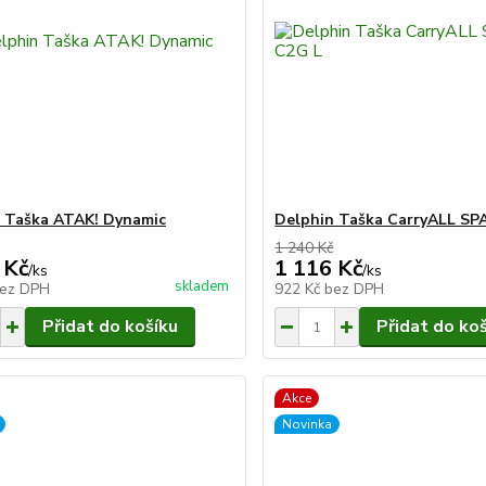
 Taška ATAK! Dynamic
Delphin Taška CarryALL SP
1 240 Kč
 Kč
1 116 Kč
/
ks
/
ks
skladem
ez DPH
922 Kč
bez DPH
Přidat do košíku
Přidat do ko
Akce
Novinka