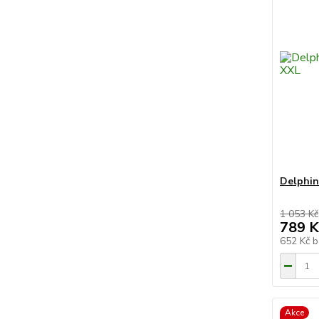
Delphin
1 053 Kč
789 K
652 Kč
b
Akce