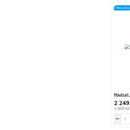
Novinka
Madcat 
2 249
1 859 K