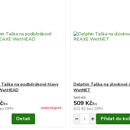
 Taška na podběrákové hlavy
Delphin Taška na úlovkové 
WetHEAD
WetNET
565 Kč
č
509 Kč
/
ks
/
ks
nedostupné
ez DPH
421 Kč
bez DPH
Detail
Přidat do ko