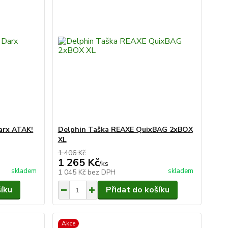
arx ATAK!
Delphin Taška REAXE QuixBAG 2xBOX
XL
1 406 Kč
1 265 Kč
/
ks
skladem
skladem
1 045 Kč
bez DPH
šíku
Přidat do košíku
Akce