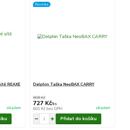
Novinka
sítě REAXE
Delphin Taška NeoBAX CARRY
808 Kč
727 Kč
/
ks
skladem
skladem
601 Kč
bez DPH
šíku
Přidat do košíku