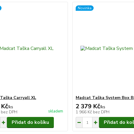
Novinka
Taška Carryall XL
Madcat Taška System Box B
 Kč
2 379 Kč
/
ks
/
ks
skladem
č
bez DPH
1 966 Kč
bez DPH
Přidat do košíku
Přidat do ko