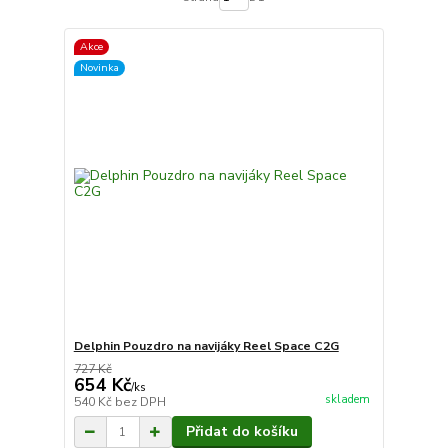
Akce
Novinka
Delphin Pouzdro na navijáky Reel Space C2G
727 Kč
654 Kč
/
ks
skladem
540 Kč
bez DPH
Přidat do košíku