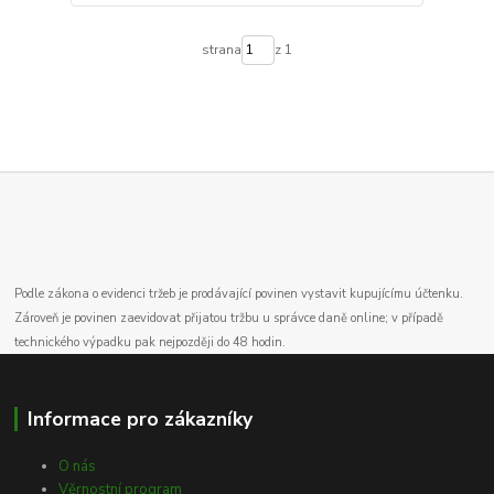
strana
z 1
Podle zákona o evidenci tržeb je prodávající povinen vystavit kupujícímu účtenku.
Zároveň je povinen zaevidovat přijatou tržbu u správce daně online; v případě
technického výpadku pak nejpozději do 48 hodin.
Informace pro zákazníky
O nás
Věrnostní program