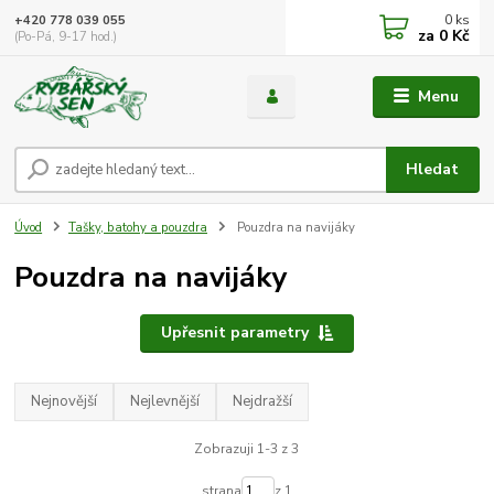
0
ks
+420 778 039 055
za
0 Kč
(Po-Pá, 9-17 hod.)
Menu
Hledat
Úvod
Tašky, batohy a pouzdra
Pouzdra na navijáky
Pouzdra na navijáky
Upřesnit parametry
Nejnovější
Nejlevnější
Nejdražší
Zobrazuji 1-3 z 3
strana
z 1