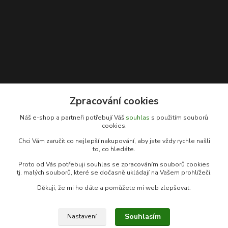
Zpracování cookies
Kontakty
Náš e-shop a partneři potřebují Váš
souhlas
s použitím souborů
cookies.
Rybářský sen
Chci Vám zaručit co nejlepší nakupování, aby jste vždy rychle našli
+420 778 039 055
to, co hledáte.
(Po-Pá, 9-17 hod.)
Proto od Vás potřebuji souhlas se zpracováním souborů cookies
info@rybarsky-sen.cz
tj. malých souborů, které se dočasně ukládají na Vašem prohlížeči.
Děkuji, že mi ho dáte a pomůžete mi web zlepšovat.
Souhlasím
Nastavení