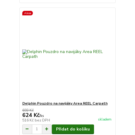
Akce
Delphin Pouzdro na navijáky Area REEL Carpath
693 Kč
624 Kč
/
ks
skladem
516 Kč
bez DPH
Přidat do košíku