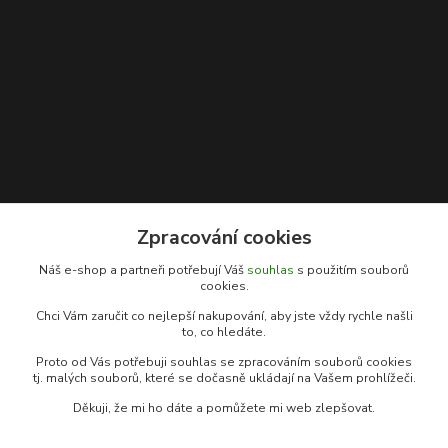
Zpracování cookies
Kontakty
Náš e-shop a partneři potřebují Váš
souhlas
s použitím souborů
cookies.
Rybářský sen
Chci Vám zaručit co nejlepší nakupování, aby jste vždy rychle našli
+420 778 039 055
to, co hledáte.
(Po-Pá, 9-17 hod.)
Proto od Vás potřebuji souhlas se zpracováním souborů cookies
info@rybarsky-sen.cz
tj. malých souborů, které se dočasně ukládají na Vašem prohlížeči.
Děkuji, že mi ho dáte a pomůžete mi web zlepšovat.