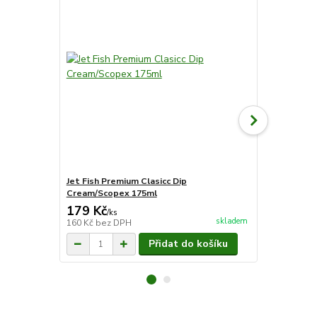
Jet Fish Premium Clasicc Dip
Jet Fish Pr
Cream/Scopex 175ml
Cream/Scop
179 Kč
149 Kč
/
ks
/
ks
skladem
160 Kč
bez DPH
133 Kč
bez 
Přidat do košíku