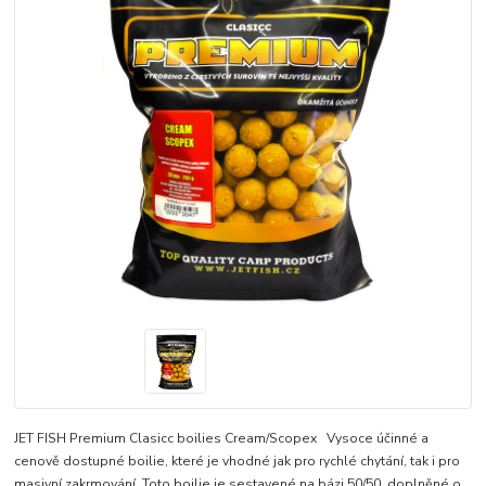
JET FISH Premium Clasicc boilies Cream/Scopex Vysoce účinné a
cenově dostupné boilie, které je vhodné jak pro rychlé chytání, tak i pro
masivní zakrmování. Toto boilie je sestavené na bázi 50/50, doplněné o