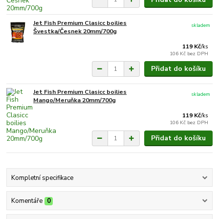
Jet Fish Premium Clasicc boilies
skladem
Švestka/Česnek 20mm/700g
119 Kč
/
ks
106 Kč
bez DPH
Přidat do košíku
Jet Fish Premium Clasicc boilies
skladem
Mango/Meruňka 20mm/700g
119 Kč
/
ks
106 Kč
bez DPH
Přidat do košíku
Kompletní specifikace
Komentáře
0