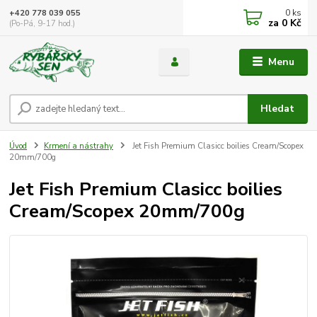
0
ks
+420 778 039 055
za
0 Kč
(Po-Pá, 9-17 hod.)
Menu
Hledat
Úvod
Krmení a nástrahy
Jet Fish Premium Clasicc boilies Cream/Scopex
20mm/700g
Jet Fish Premium Clasicc boilies
Cream/Scopex 20mm/700g