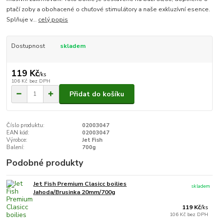
ptačí zoby a obohacené o chuťové stimulátory a naše exkluzívní esence.
Splňuje v...
celý popis
Dostupnost
skladem
119 Kč
/
ks
106 Kč
bez DPH
Přidat do košíku
Číslo produktu:
02003047
EAN kód:
02003047
Výrobce:
Jet Fish
Balení:
700g
Podobné produkty
Jet Fish Premium Clasicc boilies
skladem
Jahoda/Brusinka 20mm/700g
119 Kč
/
ks
106 Kč
bez DPH