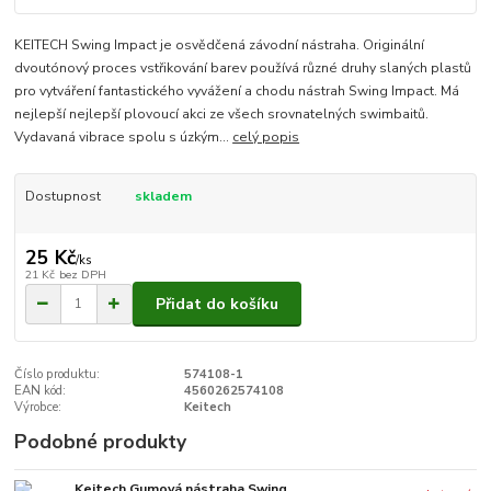
KEITECH Swing Impact je osvědčená závodní nástraha. Originální
dvoutónový proces vstřikování barev používá různé druhy slaných plastů
pro vytváření fantastického vyvážení a chodu nástrah Swing Impact. Má
nejlepší nejlepší plovoucí akci ze všech srovnatelných swimbaitů.
Vydavaná vibrace spolu s úzkým...
celý popis
Dostupnost
skladem
25 Kč
/
ks
21 Kč
bez DPH
Přidat do košíku
Číslo produktu:
574108-1
EAN kód:
4560262574108
Výrobce:
Keitech
Podobné produkty
Keitech Gumová nástraha Swing