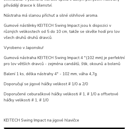
přivádějí dravce k šílenství.
Nástraha má slanou příchuť a silné olihňové aroma.
Gumové nástěnky KEITECH Swing Impact jsou k dispozici v
různých velikostech od 5 do 10 cm, takže se skvěle hodí pro lov
všech druhů druhů dravců.
Vyrobeno v Japonsku!
Gumová nástraha KEITECH Swing Impact 4 "(102 mm) je perfektní
pro lov větších dravců - zejména candátů, štik, okounů a bolenů
Balení 1 ks, délka nástrahy 4" - 102 mm, váha 4,7g.
Doporučují se jigové háčky velikost # 1/0 a 2/0
Doporučené ceburaškové háčky velikosti # 1, # 1/0 a offsetové
háčky velikosti # 1, # 1/0
KEITECH Swing Impact na jigové hlavičce