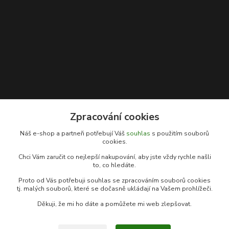
Zpracování cookies
Kontakty
Náš e-shop a partneři potřebují Váš
souhlas
s použitím souborů
cookies.
Rybářský sen
Chci Vám zaručit co nejlepší nakupování, aby jste vždy rychle našli
+420 778 039 055
to, co hledáte.
(Po-Pá, 9-17 hod.)
Proto od Vás potřebuji souhlas se zpracováním souborů cookies
info@rybarsky-sen.cz
tj. malých souborů, které se dočasně ukládají na Vašem prohlížeči.
Děkuji, že mi ho dáte a pomůžete mi web zlepšovat.