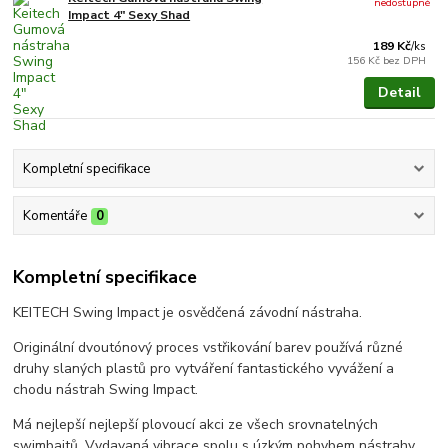
nedostupné
Impact 4" Sexy Shad
189 Kč
/
ks
156 Kč
bez DPH
Detail
Kompletní specifikace
Komentáře
0
Kompletní specifikace
KEITECH Swing Impact je osvědčená závodní nástraha.
Originální dvoutónový proces vstřikování barev používá různé
druhy slaných plastů pro vytváření fantastického vyvážení a
chodu nástrah Swing Impact.
Má nejlepší nejlepší plovoucí akci ze všech srovnatelných
swimbaitů. Vydavaná vibrace spolu s úzkým pohybem nástrahy