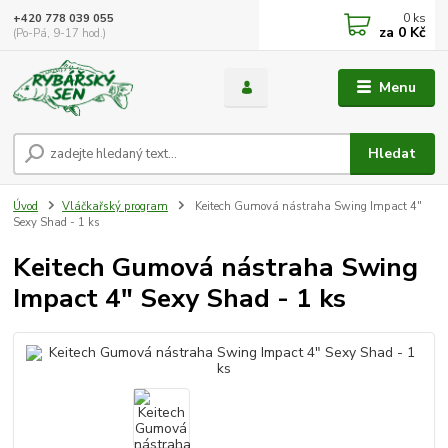
0
ks
+420 778 039 055
za
0 Kč
(Po-Pá, 9-17 hod.)
Menu
Hledat
Úvod
Vláčkařský program
Keitech Gumová nástraha Swing Impact 4"
Sexy Shad - 1 ks
Keitech Gumová nástraha Swing
Impact 4" Sexy Shad - 1 ks