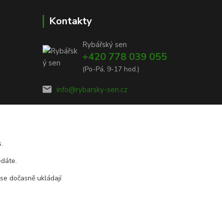
Kontakty
Rybářský sen
+420 778 039 055
(Po-Pá, 9-17 hod.)
info@rybarsky-sen.cz
.
edáte.
 se dočasně ukládají