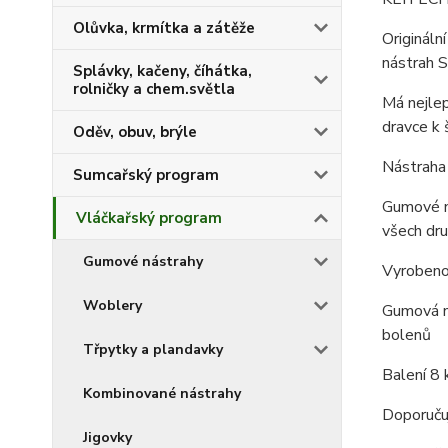
Olůvka, krmítka a zátěže
Origináln
nástrah S
Splávky, kačeny, číhátka,
rolničky a chem.světla
Má nejlep
dravce k š
Oděv, obuv, brýle
Nástraha 
Sumcařský program
Gumové ná
Vláčkařský program
všech dru
Gumové nástrahy
Vyrobeno
Woblery
Gumová ná
bolenů
Třpytky a plandavky
Balení 8 
Kombinované nástrahy
Doporučuj
Jigovky