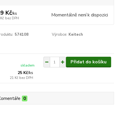
9 Kč
/
ks
Momentálně není k dispozici
 Kč
bez DPH
roduktu:
574108
Výrobce:
Keitech
Přidat do košíku
skladem
25 Kč
/
ks
21 Kč
bez DPH
Komentáře
0