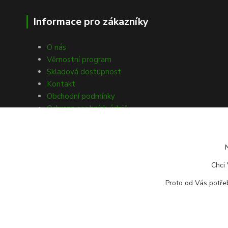
Informace pro zákazníky
O nás
Věrnostní program
Skladová dostupnost
Kontakt
Obchodní podmínky
Ochrana osobních údajů
Souhlasy s GDPR
Obecné nařízení o bezpečnosti
produktů (GPSR)
Doprava a platba
Chci 
Reklamace zboží
Vrácení zboží
Proto od Vás potřeb
Odstoupení od kupní smlouvy