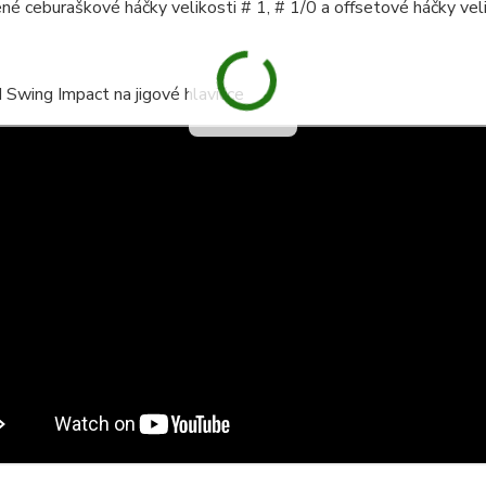
é ceburaškové háčky velikosti # 1, # 1/0 a offsetové háčky veli
Swing Impact na jigové hlavičce