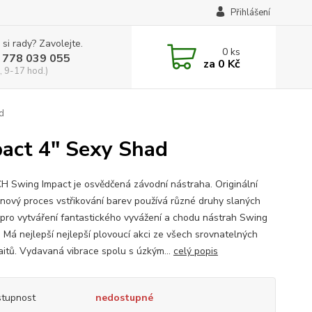
Přihlášení
 si rady? Zavolejte.
0
ks
 778 039 055
za
0 Kč
, 9-17 hod.)
d
act 4" Sexy Shad
H Swing Impact je osvědčená závodní nástraha. Originální
nový proces vstřikování barev používá různé druhy slaných
 pro vytváření fantastického vyvážení a chodu nástrah Swing
. Má nejlepší nejlepší plovoucí akci ze všech srovnatelných
itů. Vydavaná vibrace spolu s úzkým...
celý popis
tupnost
nedostupné