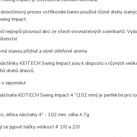
í dvoutónový proces vstřikování barev používá různé druhy slanýc
wing Impact.
ší nejlepší plovoucí akci ze všech srovnatelných swimbaitů. Vy
ílenství.
má slanou příchuť a silné olihňové aroma.
stěnky KEITECH Swing Impact jsou k dispozici v různých veliko
hů druhů dravců.
 v Japonsku!
straha KEITECH Swing Impact 4 "(102 mm) je perfektní pro lov 
ks, délka nástrahy 4" - 102 mm, váha 4,7g.
í se jigové háčky velikost # 1/0 a 2/0