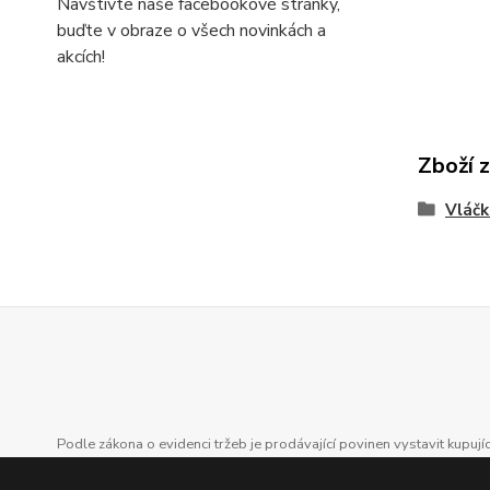
Navštivte naše facebookové stránky,
buďte v obraze o všech novinkách a
akcích!
Zboží 
Vláčk
Podle zákona o evidenci tržeb je prodávající povinen vystavit kupuj