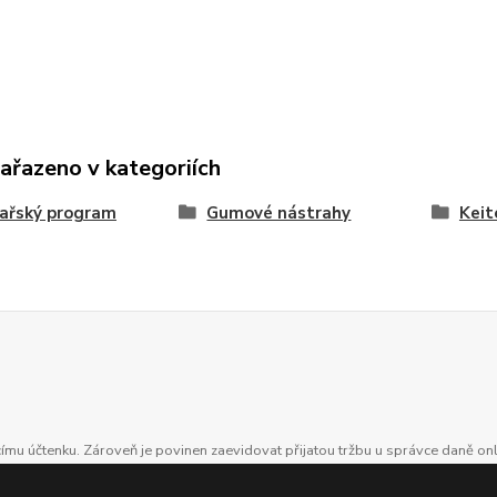
zařazeno v kategoriích
ařský program
Gumové nástrahy
Keit
ícímu účtenku. Zároveň je povinen zaevidovat přijatou tržbu u správce daně on