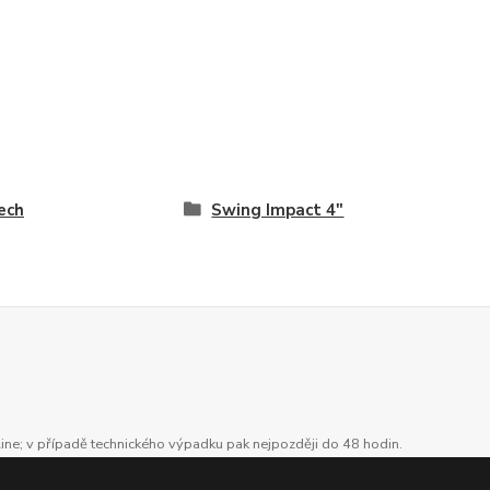
ech
Swing Impact 4"
line; v případě technického výpadku pak nejpozději do 48 hodin.