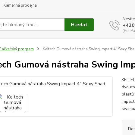
Kamenná prodejna
Nevíte
Hledat
+420
(Po-Pá
láčkařský program
Keitech Gumová nástraha Swing Impact 4" Sexy Sha
ech Gumová nástraha Swing Imp
KEITEC
dvoutó
plastů
Impact
swimba
Dos