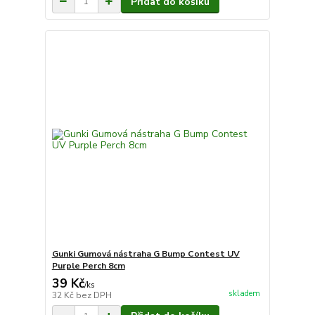
Přidat do košíku
Gunki Gumová nástraha G Bump Contest UV
Purple Perch 8cm
39 Kč
/
ks
skladem
32 Kč
bez DPH