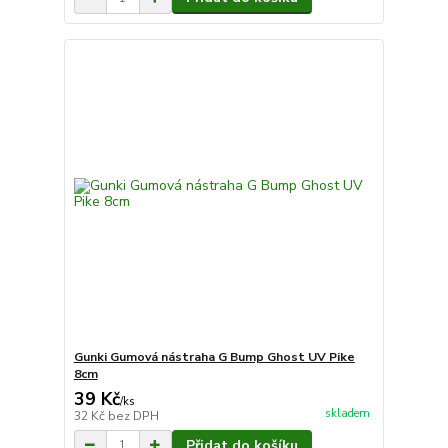
Gunki Gumová nástraha G Bump Ghost UV Pike
8cm
39 Kč
/
ks
skladem
32 Kč
bez DPH
Přidat do košíku