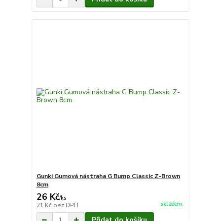
Gunki Gumová nástraha G Bump Classic Z-Brown
8cm
26 Kč
/
ks
skladem
21 Kč
bez DPH
Přidat do košíku