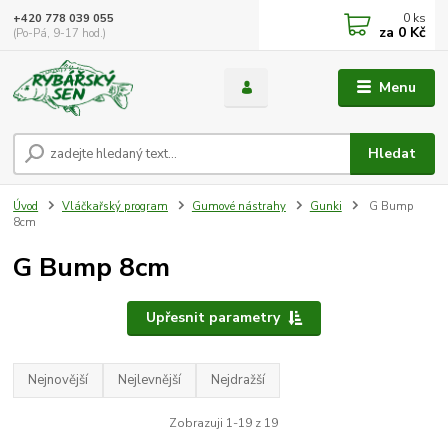
0
ks
+420 778 039 055
za
0 Kč
(Po-Pá, 9-17 hod.)
Menu
Hledat
Úvod
Vláčkařský program
Gumové nástrahy
Gunki
G Bump
8cm
G Bump 8cm
Upřesnit parametry
Nejnovější
Nejlevnější
Nejdražší
Zobrazuji 1-19 z 19