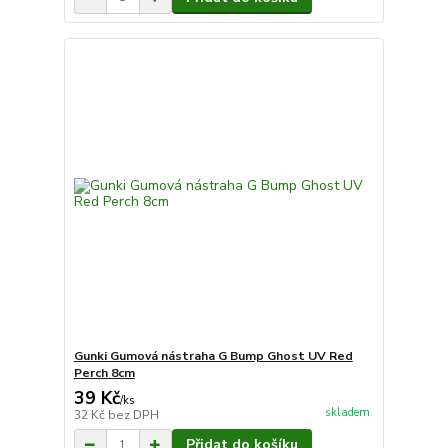
Gunki Gumová nástraha G Bump Ghost UV Red
Perch 8cm
39 Kč
/
ks
skladem
32 Kč
bez DPH
Přidat do košíku