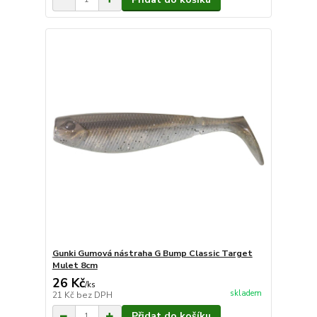
Gunki Gumová nástraha G Bump Classic Target
Mulet 8cm
26 Kč
/
ks
skladem
21 Kč
bez DPH
Přidat do košíku