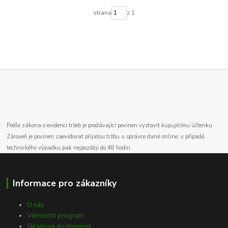
strana
z 1
Podle zákona o evidenci tržeb je prodávající povinen vystavit kupujícímu účtenku.
Zároveň je povinen zaevidovat přijatou tržbu u správce daně online; v případě
technického výpadku pak nejpozději do 48 hodin.
Informace pro zákazníky
O nás
Věrnostní program
Skladová dostupnost