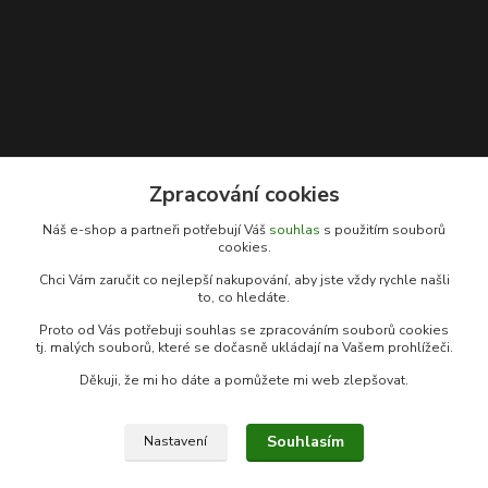
Zpracování cookies
Kontakty
Náš e-shop a partneři potřebují Váš
souhlas
s použitím souborů
cookies.
Rybářský sen
Chci Vám zaručit co nejlepší nakupování, aby jste vždy rychle našli
+420 778 039 055
to, co hledáte.
(Po-Pá, 9-17 hod.)
Proto od Vás potřebuji souhlas se zpracováním souborů cookies
info@rybarsky-sen.cz
tj. malých souborů, které se dočasně ukládají na Vašem prohlížeči.
Děkuji, že mi ho dáte a pomůžete mi web zlepšovat.
Souhlasím
Nastavení