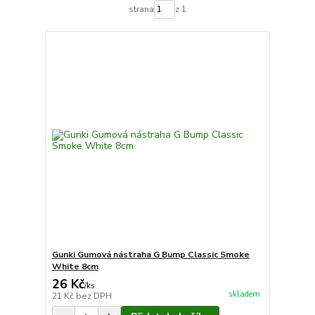
strana
z 1
Gunki Gumová nástraha G Bump Classic Smoke
White 8cm
26 Kč
/
ks
skladem
21 Kč
bez DPH