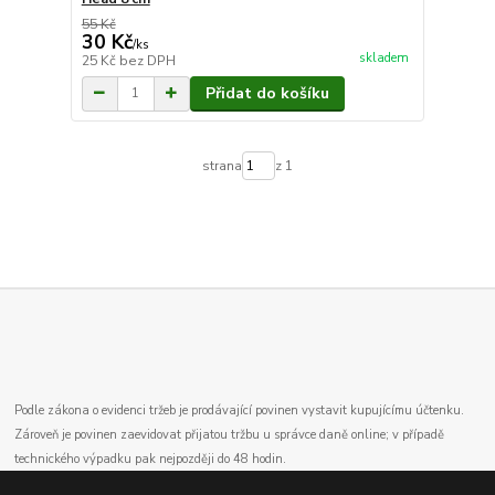
55 Kč
30 Kč
/
ks
skladem
25 Kč
bez DPH
Přidat do košíku
strana
z 1
Podle zákona o evidenci tržeb je prodávající povinen vystavit kupujícímu účtenku.
Zároveň je povinen zaevidovat přijatou tržbu u správce daně online; v případě
technického výpadku pak nejpozději do 48 hodin.