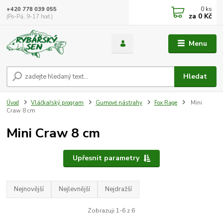
0
ks
+420 778 039 055
za
0 Kč
(Po-Pá, 9-17 hod.)
Menu
Hledat
Úvod
Vláčkařský program
Gumové nástrahy
Fox Rage
Mini
Craw 8 cm
Mini Craw 8 cm
Upřesnit parametry
Nejnovější
Nejlevnější
Nejdražší
Zobrazuji 1-6 z 6