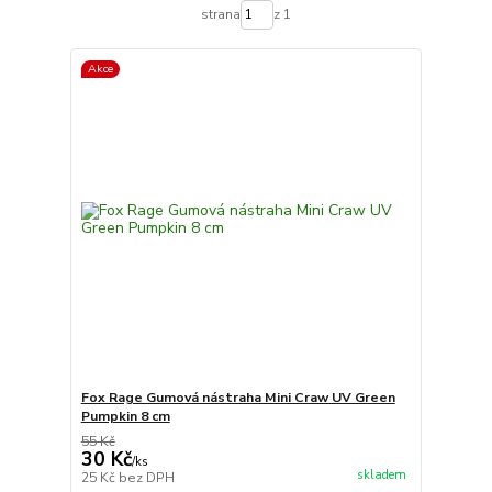
strana
z 1
Akce
Fox Rage Gumová nástraha Mini Craw UV Green
Pumpkin 8 cm
55 Kč
30 Kč
/
ks
skladem
25 Kč
bez DPH