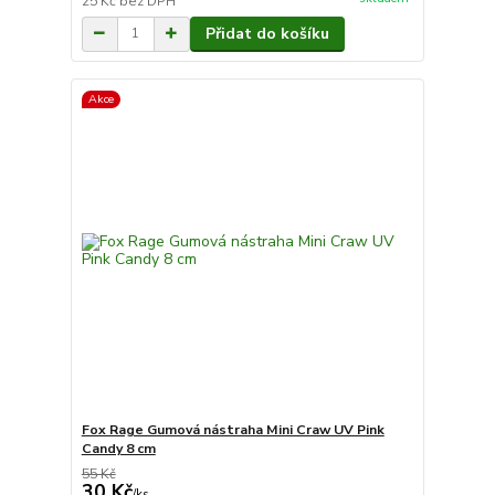
25 Kč
bez DPH
Přidat do košíku
Akce
Fox Rage Gumová nástraha Mini Craw UV Pink
Candy 8 cm
55 Kč
30 Kč
/
ks