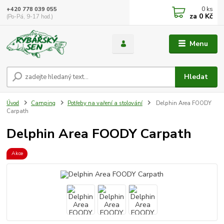
0
ks
+420 778 039 055
za
0 Kč
(Po-Pá, 9-17 hod.)
Menu
Hledat
Úvod
Camping
Potřeby na vaření a stolování
Delphin Area FOODY
Carpath
Delphin Area FOODY Carpath
Akce