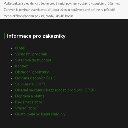
Podle zákona o evidenci tržeb je prodávající povinen vystavit kupujícímu účtenku.
Zároveň je povinen zaevidovat přijatou tržbu u správce daně online; v případě
technického výpadku pak nejpozději do 48 hodin.
Informace pro zákazníky
O nás
Věrnostní program
Skladová dostupnost
Kontakt
Obchodní podmínky
Ochrana osobních údajů
Souhlasy s GDPR
Obecné nařízení o bezpečnosti produktů (GPSR)
Doprava a platba
Reklamace zboží
Vrácení zboží
Odstoupení od kupní smlouvy