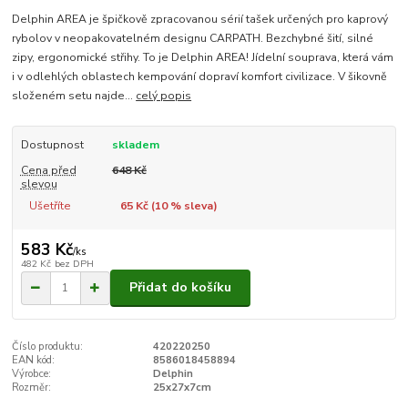
Delphin AREA je špičkově zpracovanou sérií tašek určených pro kaprový
rybolov v neopakovatelném designu CARPATH. Bezchybné šití, silné
zipy, ergonomické střihy. To je Delphin AREA! Jídelní souprava, která vám
i v odlehlých oblastech kempování dopraví komfort civilizace. V šikovně
složeném setu najde...
celý popis
Dostupnost
skladem
Cena před
648 Kč
slevou
Ušetříte
65 Kč (
10
% sleva)
583 Kč
/
ks
482 Kč
bez DPH
Přidat do košíku
Číslo produktu:
420220250
EAN kód:
8586018458894
Výrobce:
Delphin
Rozměr:
25x27x7cm