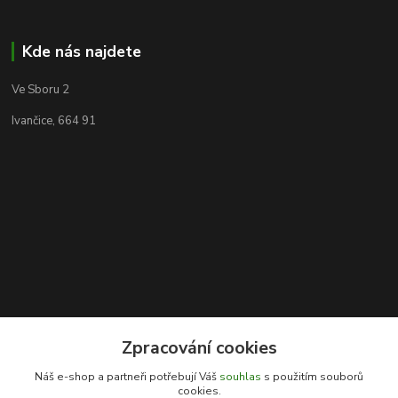
Kde nás najdete
Ve Sboru 2
Ivančice, 664 91
Zpracování cookies
Kontakty
Náš e-shop a partneři potřebují Váš
souhlas
s použitím souborů
cookies.