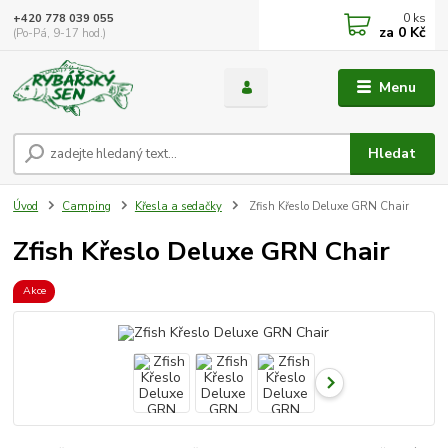
0
ks
+420 778 039 055
za
0 Kč
(Po-Pá, 9-17 hod.)
Menu
Hledat
Úvod
Camping
Křesla a sedačky
Zfish Křeslo Deluxe GRN Chair
Zfish Křeslo Deluxe GRN Chair
Akce