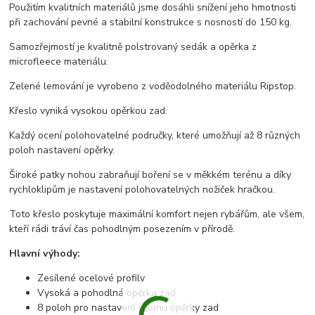
Použitím kvalitních materiálů jsme dosáhli snížení jeho hmotnosti
při zachování pevné a stabilní konstrukce s nosností do 150 kg.
Samozřejmostí je kvalitně polstrovaný sedák a opěrka z
microfleece materiálu.
Zelené lemování je vyrobeno z voděodolného materiálu Ripstop.
Křeslo vyniká vysokou opěrkou zad.
Každý ocení polohovatelné područky, které umožňují až 8 různých
poloh nastavení opěrky.
Široké patky nohou zabraňují boření se v měkkém terénu a díky
rychloklipům je nastavení polohovatelných nožiček hračkou.
Toto křeslo poskytuje maximální komfort nejen rybářům, ale všem,
kteří rádi tráví čas pohodlným posezením v přírodě.
Hlavní výhody:
Zesílené ocelové profily
Vysoká a pohodlná opěrka zad
8 poloh pro nastavení sklonu opěrky zad