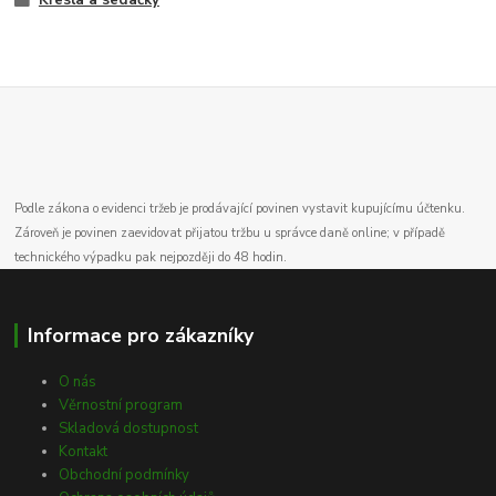
Podle zákona o evidenci tržeb je prodávající povinen vystavit kupujícímu účtenku.
Zároveň je povinen zaevidovat přijatou tržbu u správce daně online; v případě
technického výpadku pak nejpozději do 48 hodin.
Informace pro zákazníky
O nás
Věrnostní program
Skladová dostupnost
Kontakt
Obchodní podmínky