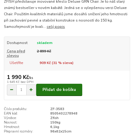
ZFISH představuje inovované křeslo Deluxe GRN Chair. Je to náš starý
známý bestseller v novém kabátě. Jedná se o vylepšenou verzi Deluxe
Chair. Použitím kvalitních materiálů jsme dosáhli snížení jeho hmotnosti
při zachování pevné a stabilní konstrukce s nosností do 150 kg.
Samozřejmostí je kvali...
celý popis
Dostupnost
skladem
Cena před
2 899 Kč
slevou
Ušetříte
909 Kč (
31
% sleva)
1 990 Kč
/
ks
1 645 Kč
bez DPH
Přidat do košíku
Číslo produktu:
ZF-3583
EAN kód:
8505402278948
Výrobce:
Zfish
Nosnost:
150kg
Hmotnost:
6,1kg
Přepravní rozměry:
96x62x15cm