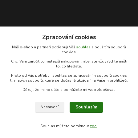
Zpracování cookies
Kontakty
Náš e-shop a partneři potřebují Váš
souhlas
s použitím souborů
cookies.
Rybářský sen
Chci Vám zaručit co nejlepší nakupování, aby jste vždy rychle našli
+420 778 039 055
to, co hledáte.
(Po-Pá, 9-17 hod.)
Proto od Vás potřebuji souhlas se zpracováním souborů cookies
info@rybarsky-sen.cz
tj. malých souborů, které se dočasně ukládají na Vašem prohlížeči.
Děkuji, že mi ho dáte a pomůžete mi web zlepšovat.
Souhlasím
Nastavení
© Copyright 2026 Rybářský sen
Souhlas můžete odmítnout
zde
.
Vytvořeno na
Eshop-rychle.cz