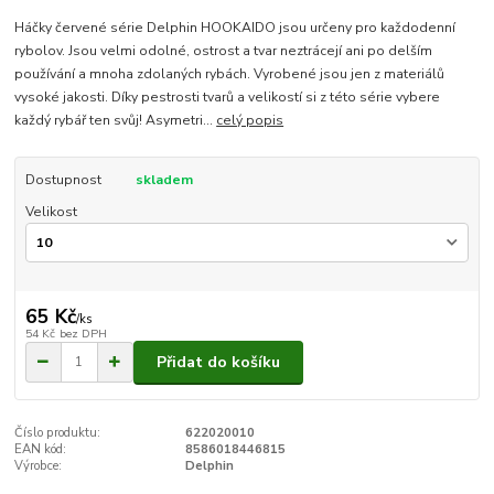
Háčky červené série Delphin HOOKAIDO jsou určeny pro každodenní
rybolov. Jsou velmi odolné, ostrost a tvar neztrácejí ani po delším
používání a mnoha zdolaných rybách. Vyrobené jsou jen z materiálů
vysoké jakosti. Díky pestrosti tvarů a velikostí si z této série vybere
každý rybář ten svůj! Asymetri...
celý popis
Dostupnost
skladem
Velikost
65 Kč
/
ks
54 Kč
bez DPH
Přidat do košíku
Číslo produktu:
622020010
EAN kód:
8586018446815
Výrobce:
Delphin