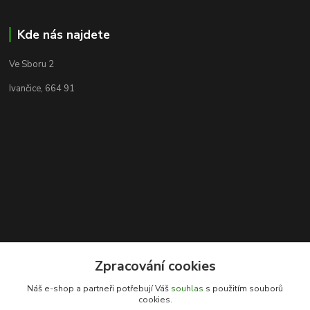
Kde nás najdete
Ve Sboru 2
Ivančice, 664 91
Zpracování cookies
Kontakty
Náš e-shop a partneři potřebují Váš
souhlas
s použitím souborů
cookies.
Rybářský sen