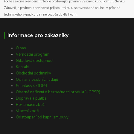
Podle zákona o evidenci tržeb je prodávající povinen vystavit kupujícímu účtenku.
Zároveň je povinen zaevidovat přijatou tržbu u správce daně online; v případě
technického výpadku pak nejpozději do 48 hodin.
Informace pro zákazníky
O nás
Věrnostní program
Skladová dostupnost
Kontakt
Obchodní podmínky
Ochrana osobních údajů
Souhlasy s GDPR
Obecné nařízení o bezpečnosti produktů (GPSR)
Doprava a platba
Reklamace zboží
Vrácení zboží
Odstoupení od kupní smlouvy