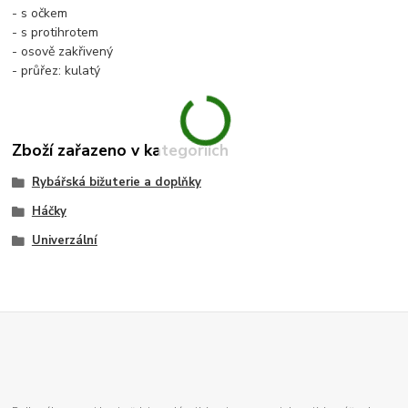
- s očkem
- s protihrotem
- osově zakřivený
- průřez: kulatý
Zboží zařazeno v kategoriích
Rybářská bižuterie a doplňky
Háčky
Univerzální