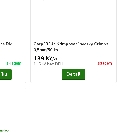
ce Rig
Carp´R´Us Krimpovací svorky Crimps
0,5mm/50 ks
139 Kč
/
ks
skladem
skladem
115 Kč
bez DPH
šíku
Detail