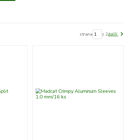
strana
z 2
další