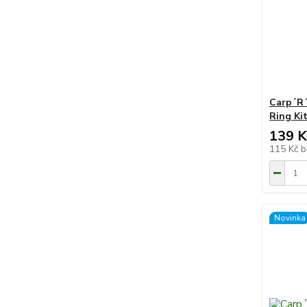
Carp´R´
Ring Ki
139 K
115 Kč
b
Novinka