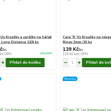
Us Kroužky a zarážky na háček
Carp´R´Us Kroužky na návaz
t Long Distance 12/6 ks
Rings 3mm /15 ks
č
139 Kč
/
ks
/
ks
skladem
ez DPH
115 Kč
bez DPH
Přidat do košíku
Přidat do ko
Novinka