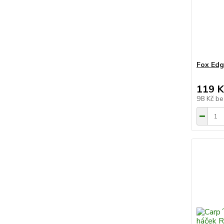
Fox Edg
119 K
98 Kč
be