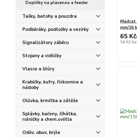
Doplňky na plavanou a feeder
Tašky, batohy a pouzdra
Madcat 
mm/16 
Podběráky, podložky a vezírky
65 Kč
54 Kč
be
Signalizátory záběru
Stojany a vidličky
Vlasce a šňůry
Krabičky, kufry, řízkovnice a
nádoby
Olůvka, krmítka a zátěže
Splávky, kačeny, číhátka,
rolničky a chem.světla
Oděv, obuv, brýle