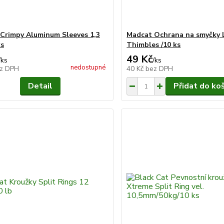
Crimpy Aluminum Sleeves 1,3
Madcat Ochrana na smyčky
ks
Thimbles /10 ks
49 Kč
/
ks
/
ks
nedostupné
z DPH
40 Kč
bez DPH
Detail
Přidat do ko