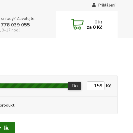
Přihlášení
 si rady? Zavolejte.
0
ks
 778 039 055
za
0 Kč
, 9-17 hod.)
Do
Kč
produkt
y