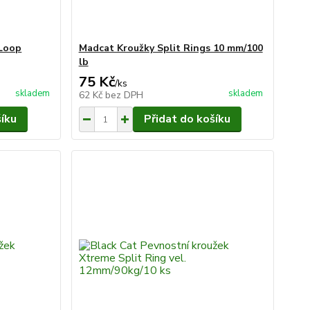
 Loop
Madcat Kroužky Split Rings 10 mm/100
lb
75 Kč
/
ks
skladem
skladem
62 Kč
bez DPH
šíku
Přidat do košíku