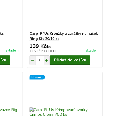
ks
Carp´R´Us Kroužky a zarážky na háček
Ring Kit 20/10 ks
139 Kč
/
ks
skladem
skladem
115 Kč
bez DPH
šíku
Přidat do košíku
Novinka