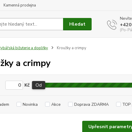
Kamenná prodejna
Nevíte
Hledat
+420
(Po-Pá
ybářská bižuterie a doplňky
Kroužky a crimpy
žky a crimpy
Kč
Od
adem
Novinka
Akce
Doprava ZDARMA
TOP 
Upřesnit parametr