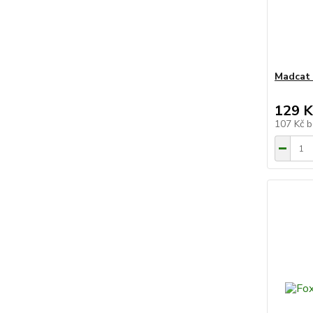
Madcat 
129 K
107 Kč
b