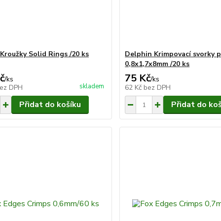
Kroužky Solid Rings /20 ks
Delphin Krimpovací svorky 
0,8x1,7x8mm /20 ks
č
75 Kč
/
ks
/
ks
skladem
ez DPH
62 Kč
bez DPH
Přidat do košíku
Přidat do ko