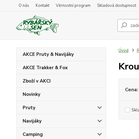
O nás
Kontakt
Věrnostní program
Skladová dostupnost
Úvod
R
AKCE Pruty & Navijáky
Krou
AKCE Trakker & Fox
Zboží v AKCI
Cena:
Novinky
Pruty
Skl
Navijáky
Camping