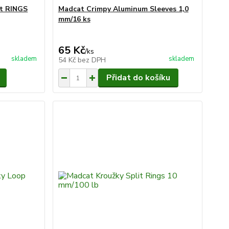
it RINGS
Madcat Crimpy Aluminum Sleeves 1,0
mm/16 ks
65 Kč
/
ks
skladem
skladem
54 Kč
bez DPH
Přidat do košíku