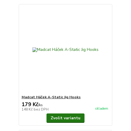
Madcat Háček A-Static Jig Hooks
179 Kč
/
ks
skladem
148 Kč
bez DPH
Zvolit variantu