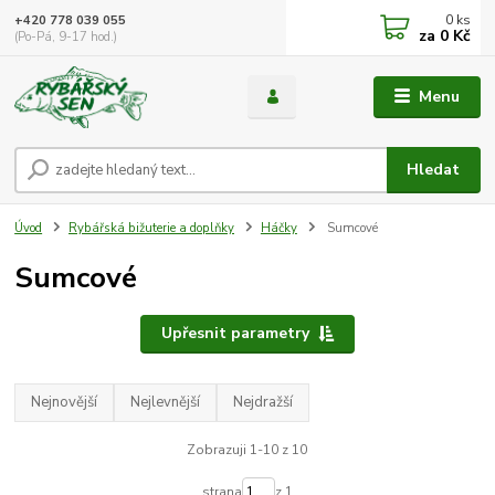
0
ks
+420 778 039 055
za
0 Kč
(Po-Pá, 9-17 hod.)
Menu
Hledat
Úvod
Rybářská bižuterie a doplňky
Háčky
Sumcové
Sumcové
Upřesnit parametry
Nejnovější
Nejlevnější
Nejdražší
Zobrazuji 1-10 z 10
strana
z 1