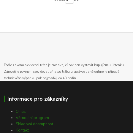
Podle zákona o evidenci tržeb je prodávající povinen vystavit kupujícímu účtenku.
Zároveň je povinen zaevidovat přijatou tržbu u správce daně online; v případě
technického výpadku pak nejpozději do 48 hodin.
Informace pro zákazníky
O nás
Věrnostní program
Skladová dostupnost
Kontakt