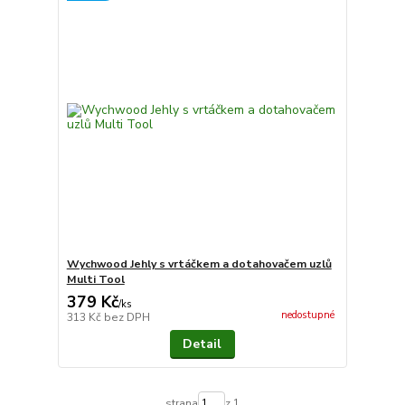
Wychwood Jehly s vrtáčkem a dotahovačem uzlů
Multi Tool
379 Kč
/
ks
nedostupné
313 Kč
bez DPH
Detail
strana
z 1