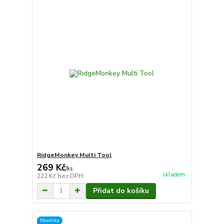
RidgeMonkey Multi Tool
269 Kč
/
ks
skladem
222 Kč
bez DPH
Přidat do košíku
Novinka