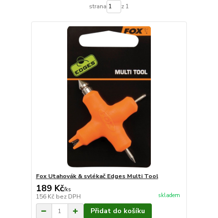
strana
z 1
Fox Utahovák & svlékač Edges Multi Tool
189 Kč
/
ks
skladem
156 Kč
bez DPH
Přidat do košíku