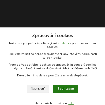
Zpracování cookies
Kontakty
Náš e-shop a partneři potřebují Váš
souhlas
s použitím souborů
cookies.
Rybářský sen
Chci Vám zaručit co nejlepší nakupování, aby jste vždy rychle našli
+420 778 039 055
to, co hledáte.
(Po-Pá, 9-17 hod.)
Proto od Vás potřebuji souhlas se zpracováním souborů cookies
info@rybarsky-sen.cz
tj. malých souborů, které se dočasně ukládají na Vašem prohlížeči.
Děkuji, že mi ho dáte a pomůžete mi web zlepšovat.
Souhlasím
Nastavení
© Copyright 2026 Rybářský sen
Souhlas můžete odmítnout
zde
.