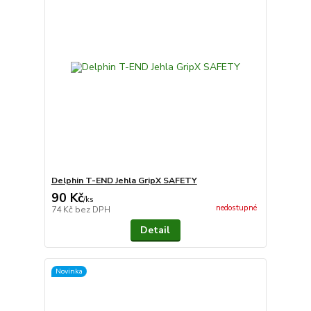
Delphin T-END Jehla GripX SAFETY
90 Kč
/
ks
nedostupné
74 Kč
bez DPH
Detail
Novinka