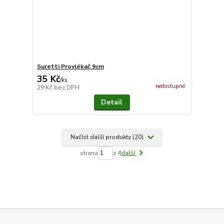
Suretti Provlékač 9cm
35 Kč
/
ks
nedostupné
29 Kč
bez DPH
Detail
Načíst další produkty (20)
strana
z 4
další