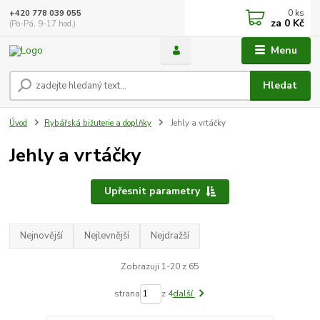
0
ks
+420 778 039 055
za
0 Kč
(Po-Pá, 9-17 hod.)
Menu
Hledat
Úvod
Rybářská bižuterie a doplňky
Jehly a vrtáčky
Jehly a vrtáčky
Upřesnit parametry
Nejnovější
Nejlevnější
Nejdražší
Zobrazuji 1-20 z 65
strana
z 4
další