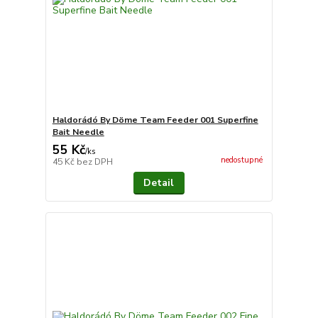
Haldorádó By Döme Team Feeder 001 Superfine
Bait Needle
55 Kč
/
ks
nedostupné
45 Kč
bez DPH
Detail