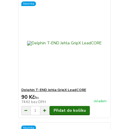
Novinka
Delphin T-END Jehla GripX LeadCORE
90 Kč
/
ks
skladem
74 Kč
bez DPH
Přidat do košíku
Novinka