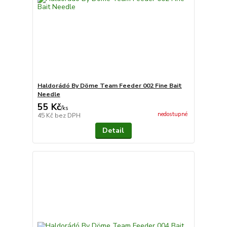
Haldorádó By Döme Team Feeder 002 Fine Bait
Needle
55 Kč
/
ks
nedostupné
45 Kč
bez DPH
Detail