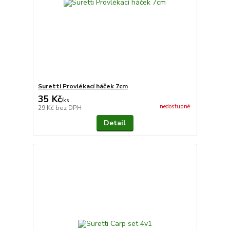
Suretti Provlékací háček 7cm
35 Kč
/
ks
nedostupné
29 Kč
bez DPH
Detail