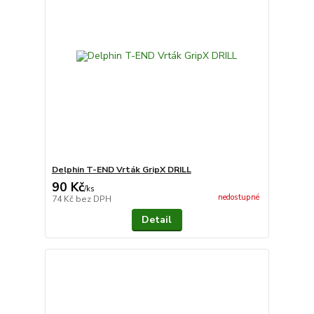
Delphin T-END Vrták GripX DRILL
90 Kč
/
ks
nedostupné
74 Kč
bez DPH
Detail