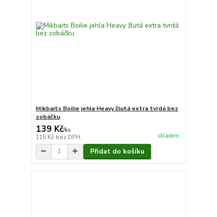
Mikbaits Boilie jehla Heavy žlutá extra tvrdá bez
zobáčku
139 Kč
/
ks
skladem
115 Kč
bez DPH
Přidat do košíku