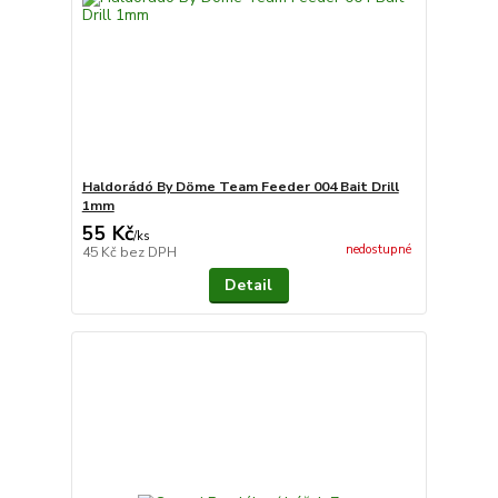
Haldorádó By Döme Team Feeder 004 Bait Drill
1mm
55 Kč
/
ks
nedostupné
45 Kč
bez DPH
Detail