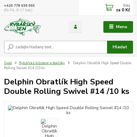
0
ks
+420 778 039 055
za
0 Kč
(Po-Pá, 9-17 hod.)
Menu
Hledat
Úvod
Rybářská bižuterie a doplňky
Delphin Obratlík High Speed Double
Rolling Swivel #14 /10 ks
Delphin Obratlík High Speed
Double Rolling Swivel #14 /10 ks