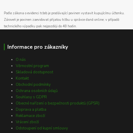
Podle zákona o evidenci tržeb je prodávající povinen vystavit kupujícímu účtenku.
Zároveň je povinen zaevidovat přijatou tržbu u správce daně online; v případě
technického výpadku pak nejpozději do 48 hodin.
Informace pro zákazníky
O nás
Věrnostní program
Skladová dostupnost
Kontakt
Obchodní podmínky
Ochrana osobních údajů
Souhlasy s GDPR
Obecné nařízení o bezpečnosti produktů (GPSR)
Doprava a platba
Reklamace zboží
Vrácení zboží
Odstoupení od kupní smlouvy