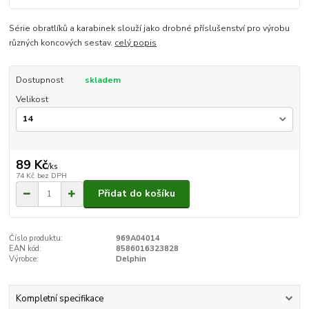
Série obratlíků a karabinek slouží jako drobné příslušenství pro výrobu
různých koncových sestav.
celý popis
Dostupnost
skladem
Velikost
89 Kč
/
ks
74 Kč
bez DPH
Přidat do košíku
Číslo produktu:
969A04014
EAN kód:
8586016323828
Výrobce:
Delphin
Kompletní specifikace