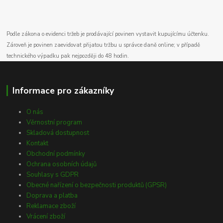
Podle zákona o evidenci tržeb je prodávající povinen vystavit kupujícímu účtenku.
Zároveň je povinen zaevidovat přijatou tržbu u správce daně online; v případě
technického výpadku pak nejpozději do 48 hodin.
Informace pro zákazníky
O nás
Věrnostní program
Skladová dostupnost
Kontakt
Obchodní podmínky
Ochrana osobních údajů
Souhlasy s GDPR
Obecné nařízení o bezpečnosti produktů (GPSR)
Doprava a platba
Reklamace zboží
Vrácení zboží