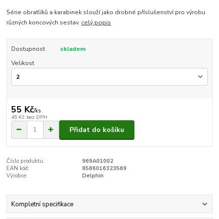
Série obratlíků a karabinek slouží jako drobné příslušenství pro výrobu
různých koncových sestav.
celý popis
Dostupnost
skladem
Velikost
55 Kč
/
ks
45 Kč
bez DPH
Přidat do košíku
Číslo produktu:
969A01002
EAN kód:
8586016323569
Výrobce:
Delphin
Kompletní specifikace