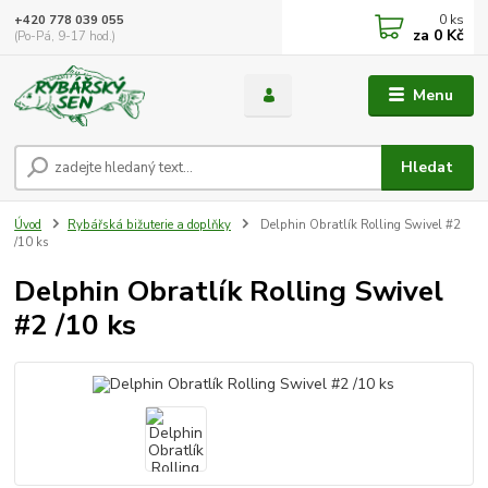
0
ks
+420 778 039 055
za
0 Kč
(Po-Pá, 9-17 hod.)
Menu
Hledat
Úvod
Rybářská bižuterie a doplňky
Delphin Obratlík Rolling Swivel #2
/10 ks
Delphin Obratlík Rolling Swivel
#2 /10 ks