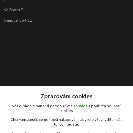
Ve Sboru 2
Ivančice, 664 91
Zpracování cookies
Kontakty
Náš e-shop a partneři potřebují Váš
souhlas
s použitím souborů
cookies.
Rybářský sen
Chci Vám zaručit co nejlepší nakupování, aby jste vždy rychle našli
+420 778 039 055
to, co hledáte.
(Po-Pá, 9-17 hod.)