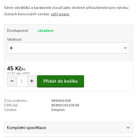
Série obratlíků a karabinek slouží jako drobné příslušenství pro výrobu
různých koncových sestav.
celý popis
Dostupnost
skladem
Velikost
45 Kč
/
ks
37 Kč
bez DPH
Přidat do košíku
Číslo produktu:
969A01006
EAN kód:
8586016323538
Výrobce:
Delphin
Kompletní specifikace