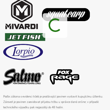
Podle zákona o evidenci tržeb je prodávající povinen vystavit kupujícímu účtenku.
Zároveň je povinen zaevidovat přijatou tržbu u správce daně online; v případě
technického výpadku pak nejpozději do 48 hodin.