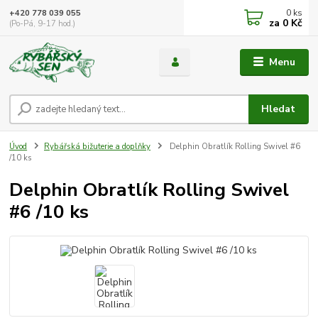
0
ks
+420 778 039 055
za
0 Kč
(Po-Pá, 9-17 hod.)
Menu
Hledat
Úvod
Rybářská bižuterie a doplňky
Delphin Obratlík Rolling Swivel #6
/10 ks
Delphin Obratlík Rolling Swivel
#6 /10 ks