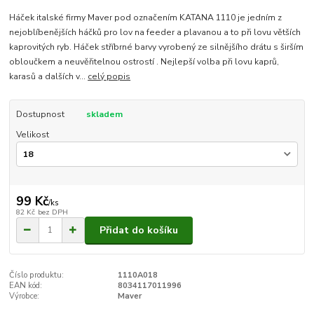
Háček italské firmy Maver pod označením KATANA 1110 je jedním z
nejoblíbenějších háčků pro lov na feeder a plavanou a to při lovu větších
kaprovitých ryb. Háček stříbrné barvy vyrobený ze silnějšího drátu s širším
obloučkem a neuvěřitelnou ostrostí . Nejlepší volba při lovu kaprů,
karasů a dalších v...
celý popis
Dostupnost
skladem
Velikost
99 Kč
/
ks
82 Kč
bez DPH
Přidat do košíku
Číslo produktu:
1110A018
EAN kód:
8034117011996
Výrobce:
Maver