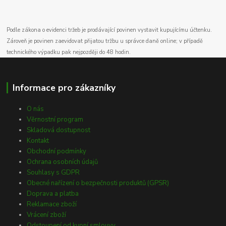
Podle zákona o evidenci tržeb je prodávající povinen vystavit kupujícímu účtenku.
Zároveň je povinen zaevidovat přijatou tržbu u správce daně online; v případě
technického výpadku pak nejpozději do 48 hodin.
Informace pro zákazníky
O nás
Věrnostní program
Skladová dostupnost
Kontakt
Obchodní podmínky
Ochrana osobních údajů
Souhlasy s GDPR
Obecné nařízení o bezpečnosti produktů (GPSR)
Doprava a platba
Reklamace zboží
Vrácení zboží
Odstoupení od kupní smlouvy