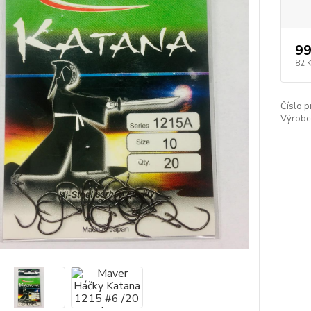
99
82 
Číslo p
Výrobc