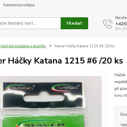
Kamenná prodejna
Nevíte
Hledat
+420
(Po-Pá
ybářská bižuterie a doplňky
Maver Háčky Katana 1215 #6 /20 ks
r Háčky Katana 1215 #6 /20 ks
Háček 
nejoblí
při pla
lovu st
Dos
Vel