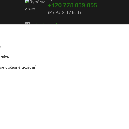
+420 778 039 055
(Po-Pá, 9-17 hod.)
info@rybarsky-sen.cz
.
edáte.
 se dočasně ukládají
Vytvořeno na
Eshop-rychle.cz