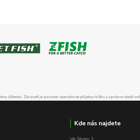
ícímu účtenku. Zároveň je povinen zaevidovat přijatou tržbu u správce daně on
Kde nás najdete
Ve Sboru 2