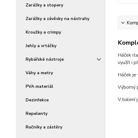
Zarážky a stopery
Zarážky a závěsky na nástrahy
Kompl
Kroužky a crimpy
Komple
Jehly a vrtáčky
Háček ita
Rybářské nástroje
využít i p
Váhy a metry
Háček je 
PVA materiál
Výborný p
V balení 
Dezinfekce
Repelenty
Ručníky a zástěry