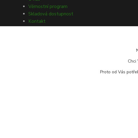
Věrnostní program
Skladová dostupnost
Kontakt
Obchodní podmínky
Ochrana osobních údajů
Souhlasy s GDPR
Obecné nařízení o bezpečnosti
produktů (GPSR)
Chci 
Doprava a platba
Proto od Vás potřeb
Reklamace zboží
Vrácení zboží
Odstoupení od kupní smlouvy
© Copyright 2026 Rybářský sen