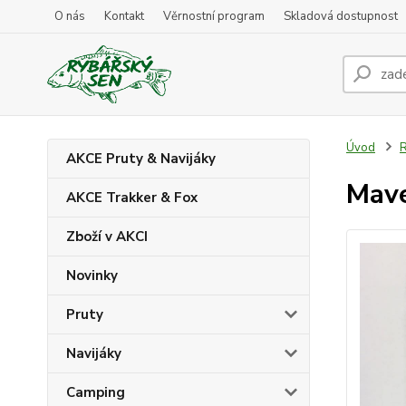
O nás
Kontakt
Věrnostní program
Skladová dostupnost
Úvod
R
AKCE Pruty & Navijáky
Mave
AKCE Trakker & Fox
Zboží v AKCI
Novinky
Pruty
Navijáky
Camping