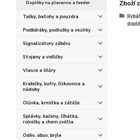
Zboží 
Doplňky na plavanou a feeder
Rybář
Tašky, batohy a pouzdra
dopl
Podběráky, podložky a vezírky
Signalizátory záběru
Stojany a vidličky
Vlasce a šňůry
Krabičky, kufry, řízkovnice a
nádoby
Olůvka, krmítka a zátěže
Splávky, kačeny, číhátka,
rolničky a chem.světla
Oděv, obuv, brýle