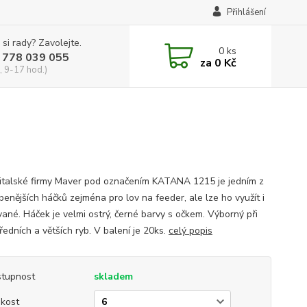
Přihlášení
 si rady? Zavolejte.
0
ks
 778 039 055
za
0 Kč
, 9-17 hod.)
italské firmy Maver pod označením KATANA 1215 je jedním z
benějších háčků zejména pro lov na feeder, ale lze ho využít i
vané. Háček je velmi ostrý, černé barvy s očkem. Výborný při
ředních a větších ryb. V balení je 20ks.
celý popis
tupnost
skladem
ikost