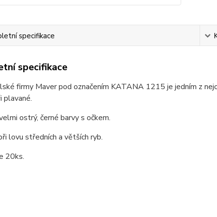
etní specifikace
tní specifikace
lské firmy Maver pod označením KATANA 1215 je jedním z nejobl
ři plavané.
velmi ostrý, černé barvy s očkem.
ři lovu středních a větších ryb.
je 20ks.