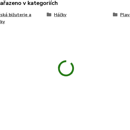
zařazeno v kategoriích
ská bižuterie a
Háčky
Plav
ňky