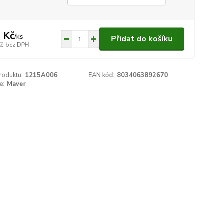
 Kč
/
ks
Přidat do košíku
Kč
bez DPH
roduktu:
1215A006
EAN kód:
8034063892670
e:
Maver