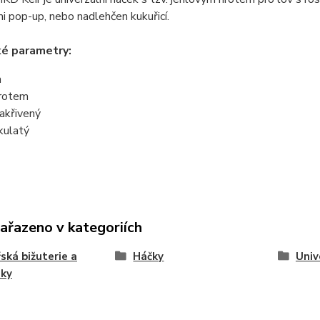
i pop-up, nebo nadlehčen kukuřicí.
ké parametry:
m
hrotem
akřivený
 kulatý
zařazeno v kategoriích
ská bižuterie a
Háčky
Univ
ňky