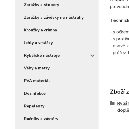
Zarážky a stopery
plovoucím
Zarážky a závěsky na nástrahy
Technic
Kroužky a crimpy
- s očke
- s proti
Jehly a vrtáčky
- osově z
- průřez:
Rybářské nástroje
Váhy a metry
PVA materiál
Zboží 
Dezinfekce
Rybář
Repelenty
dopl
Ručníky a zástěry