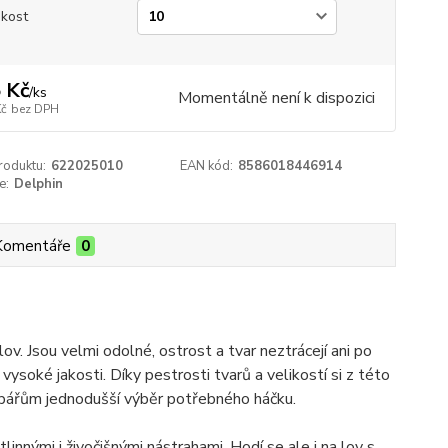
ikost
 Kč
/
ks
Momentálně není k dispozici
Kč
bez DPH
roduktu:
622025010
EAN kód:
8586018446914
e:
Delphin
Komentáře
0
. Jsou velmi odolné, ostrost a tvar neztrácejí ani po
ysoké jakosti. Díky pestrosti tvarů a velikostí si z této
ybářům jednodušší výběr potřebného háčku.
linnými i živočišnými nástrahami. Hodí se ale i na lov s