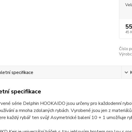
Vel
55
45 
Číslo p
Výrobc
etní specifikace
tní specifikace
vené série Delphin HOOKAIDO jsou určeny pro každodenní rybolov
užívání a mnoha zdolaných rybách. Vyrobené jsou jen z materiálů v
ere každý rybář ten svůj! Asymetrické balení 10 + 1 umožňuje r
KD Keir je univerzální háček s tzv. jehlovým hrotem pro lov s rost