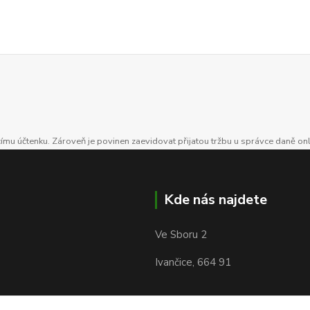
ícímu účtenku. Zároveň je povinen zaevidovat přijatou tržbu u správce daně on
Kde nás najdete
Ve Sboru 2
Ivančice, 664 91