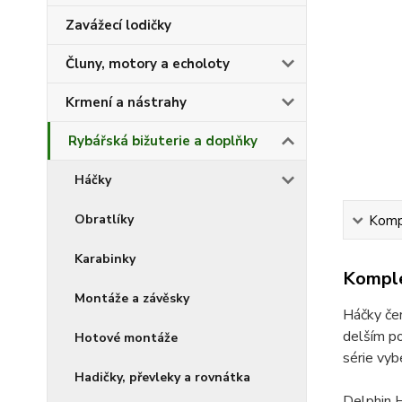
Zavážecí lodičky
Čluny, motory a echoloty
Krmení a nástrahy
Rybářská bižuterie a doplňky
Háčky
Obratlíky
Kompl
Karabinky
Komple
Montáže a závěsky
Háčky čer
delším po
Hotové montáže
série vyb
Hadičky, převleky a rovnátka
Delphin H