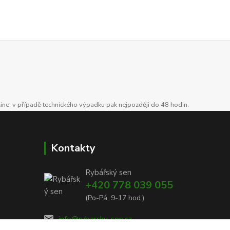
line; v případě technického výpadku pak nejpozději do 48 hodin.
Kontakty
Rybářský sen
+420 778 039 055
(Po-Pá, 9-17 hod.)
info@rybarsky-sen.cz