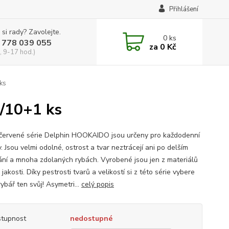
Přihlášení
 si rady? Zavolejte.
0
ks
 778 039 055
za
0 Kč
, 9-17 hod.)
ks
/10+1 ks
červené série Delphin HOOKAIDO jsou určeny pro každodenní
. Jsou velmi odolné, ostrost a tvar neztrácejí ani po delším
ání a mnoha zdolaných rybách. Vyrobené jsou jen z materiálů
jakosti. Díky pestrosti tvarů a velikostí si z této série vybere
ybář ten svůj! Asymetri...
celý popis
tupnost
nedostupné