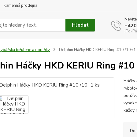
Kamenná prodejna
Nevíte
Hledat
+420
(Po-Pá
ybářská bižuterie a doplňky
Delphin Háčky HKD KERIU Ring #10 /10+1 
hin Háčky HKD KERIU Ring #10 
Háčky 
rybolov
použív
vysoké 
každý r
Dos