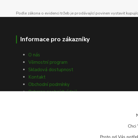
Podle zákona o evidenci tržeb je prodávající povinen vystavit kupuj
Informace pro zákazníky
O nás
Věrnostní program
Skladová dostupnost
Kontakt
Obchodní podmínky
Ochrana osobních údajů
Souhlasy s GDPR
Obecné nařízení o bezpečnosti
produktů (GPSR)
Doprava a platba
Chci 
Reklamace zboží
Vrácení zboží
Proto od Vás potřeb