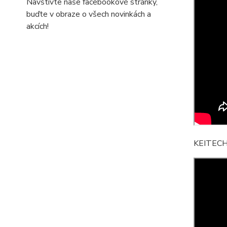
Navštivte naše facebookové stránky,
buďte v obraze o všech novinkách a
akcích!
KEITECH 