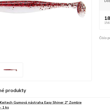
Dos
18
156
Číslo p
é produkty
Keitech Gumová nástraha Easy Shiner 2" Zombie
- 1 ks