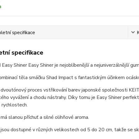
etní specifikace
tní specifikace
asy Shiner Easy Shiner je nejoblíbenější a nejuniverzálnější g
ombinací těla smáčku Shad Impact s fantastickým účinkem ocásk
í dvoutónový proces vstřikování barev japonské společnosti KEI
kého vyvážení a chodu nástrahy. Díky tomu je Easy Shiner perfekt
 rychlostech.
má slanou příchuť a silné olihňové aroma.
jsou dostupné v různých velikostech od 5 do 20 cm, takže se sk