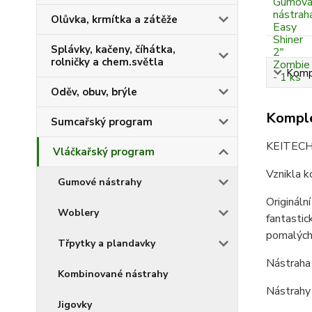
Olůvka, krmítka a zátěže
Splávky, kačeny, číhátka,
rolničky a chem.světla
Kompl
Oděv, obuv, brýle
Komple
Sumcařský program
KEITECH E
Vláčkařský program
Vznikla k
Gumové nástrahy
Origináln
Woblery
fantastic
pomalých
Třpytky a plandavky
Nástraha 
Kombinované nástrahy
Nástrahy 
Jigovky