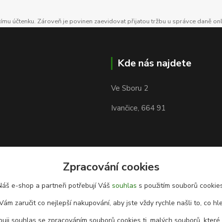
ícímu účtenku. Zároveň je povinen zaevidovat přijatou tržbu u správce daně on
Kde nás najdete
Ve Sboru 2
Ivančice, 664 91
Zpracování cookies
Náš e-shop a partneři potřebují Váš
souhlas
s použitím souborů cookies
Vám zaručit co nejlepší nakupování, aby jste vždy rychle našli to, co hl
uji souhlas se zpracováním souborů cookies tj. malých souborů, které