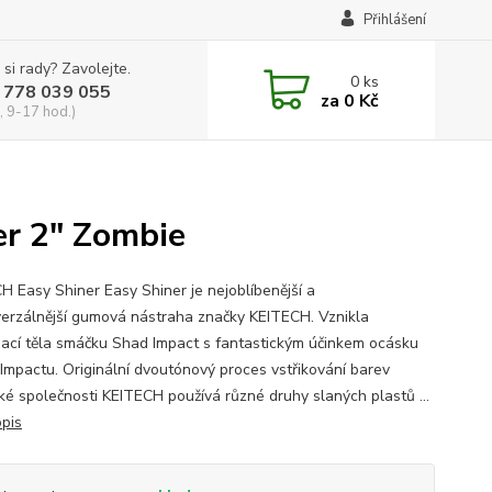
Přihlášení
 si rady? Zavolejte.
0
ks
 778 039 055
za
0 Kč
, 9-17 hod.)
er 2" Zombie
H Easy Shiner Easy Shiner je nejoblíbenější a
verzálnější gumová nástraha značky KEITECH. Vznikla
ací těla smáčku Shad Impact s fantastickým účinkem ocásku
Impactu. Originální dvoutónový proces vstřikování barev
ké společnosti KEITECH používá různé druhy slaných plastů ...
opis