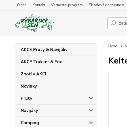
O nás
Kontakt
Věrnostní program
Skladová dostupnost
Úvod
V
AKCE Pruty & Navijáky
Keit
AKCE Trakker & Fox
Zboží v AKCI
Novinky
Pruty
Navijáky
Camping