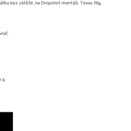
áčku bez zátěže, na Dropshot montáži, Texas Rig,
lač.
# 6