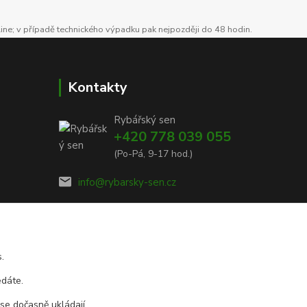
line; v případě technického výpadku pak nejpozději do 48 hodin.
Kontakty
Rybářský sen
+420 778 039 055
(Po-Pá, 9-17 hod.)
info@rybarsky-sen.cz
.
edáte.
 se dočasně ukládají