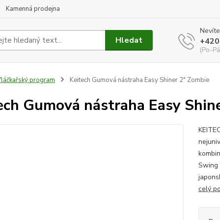
Kamenná prodejna
Nevíte
Hledat
+420
(Po-Pá
láčkařský program
Keitech Gumová nástraha Easy Shiner 2" Zombie
ech Gumová nástraha Easy Shin
KEITEC
nejuni
kombin
Swing 
japons
celý p