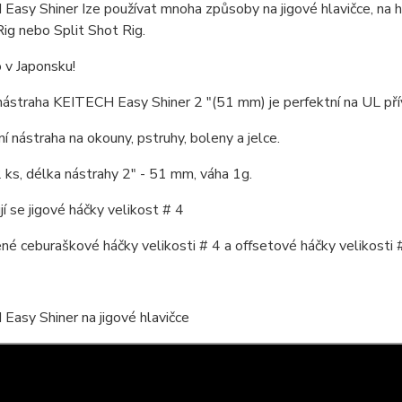
asy Shiner Ize používat mnoha způsoby na jigové hlavičce, na h
Rig nebo Split Shot Rig.
 v Japonsku!
ástraha KEITECH Easy Shiner 2 "(51 mm) je perfektní na UL přív
lní nástraha na okouny, pstruhy, boleny a jelce.
 ks, délka nástrahy 2" - 51 mm, váha 1g.
í se jigové háčky velikost # 4
é ceburaškové háčky velikosti # 4 a offsetové háčky velikosti 
asy Shiner na jigové hlavičce