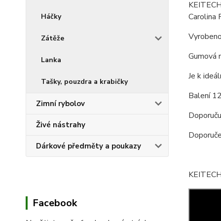
KEITECH E
Carolina 
Háčky
Vyrobeno
Zátěže
Gumová n
Lanka
Je k ideá
Tašky, pouzdra a krabičky
Balení 12
Zimní rybolov
Doporučuj
Živé nástrahy
Doporučen
Dárkové předměty a poukazy
KEITECH E
Facebook