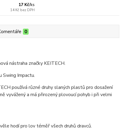
17 Kč
/
ks
14 Kč
bez DPH
Komentáře
0
umová nástraha značky KEITECH.
u Swing Impactu.
TECH používá různé druhy slaných plastů pro dosažení
ně vyvážený a má přirozený plovoucí pohyb i při velmi
věle hodí pro lov téměř všech druhů dravců.